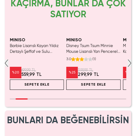
KAÇIRMA, BUNLAR DA ÇOK
SATIYOR
Yalnızca 1 Adet Kaldı.
Yalnızca 1 Adet Kaldı.
Tükenmeden Satın Al
Tükenmeden Satın Al
MINISO
MINISO
MINIS
Barbie Lisanslı Kayan Yıldız
Disney Tsum Tsum Minnie
Miniso 
Detaylı Şeffaf ve Sulu
Mouse Lisanslı Yan Pencereli
Koleksi
Kozmetik Çantası 21 cm
Mini Saklama Kutusu –
Oyunc
3.0
(
1
)
Masaüstü Organizeri
699,99 TL
399,99 TL
%
20
%
25
%
20
559,99 TL
299,99 TL
SEPETE EKLE
SEPETE EKLE
BUNLARI DA BEĞENEBİLİRSİN