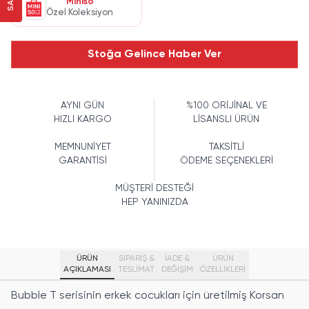
Miniso
Özel Koleksiyon
Stoğa Gelince Haber Ver
AYNI GÜN
%100 ORİJİNAL VE
HIZLI KARGO
LİSANSLI ÜRÜN
MEMNUNİYET
TAKSİTLİ
GARANTİSİ
ÖDEME SEÇENEKLERİ
MÜŞTERİ DESTEĞİ
HEP YANINIZDA
ÜRÜN
SİPARİŞ &
İADE &
ÜRÜN
AÇIKLAMASI
TESLİMAT
DEĞİŞİM
ÖZELLIKLERI
Bubble T serisinin erkek cocukları için üretilmiş Korsan