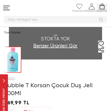
Favorilerim
Hesabım
SEPETİM
Ürün, kategori
Tüm Ürünler
STOKTA YOK
Benzer Ürünleri Gör
MINISO
Bubble T Korsan Çocuk Duş Jeli
SANA ÖZEL FIRSAT
500Ml
269,99 TL