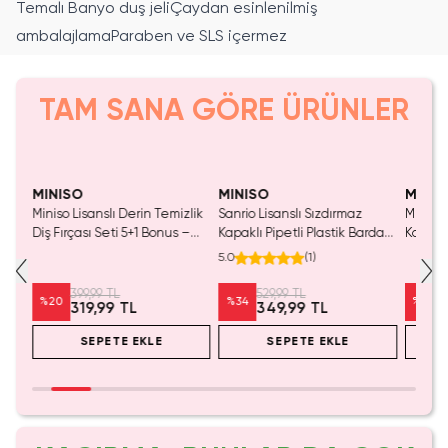
Temalı Banyo duş jeliÇaydan esinlenilmiş
ambalajlamaParaben ve SLS içermez
TAM SANA GÖRE ÜRÜNLER
Tükeniyor!
Yalnızca 4 Adet Kaldı.
Yaln
Tükenmeden Satın Al
Tük
MINISO
MINISO
MINIS
Not
Miniso Lisanslı Derin Temizlik
Sanrio Lisanslı Sızdırmaz
Miniso 
lı
Diş Fırçası Seti 5+1 Bonus –
Kapaklı Pipetli Plastik Bardak
Kolej S
Aile Boyu Ağız Bakımı
Cinnamoroll 535 ml
Cm
5.0
(
1
)
399,99 TL
529,99 TL
%
20
%
34
%
22
319,99 TL
349,99 TL
SEPETE EKLE
SEPETE EKLE