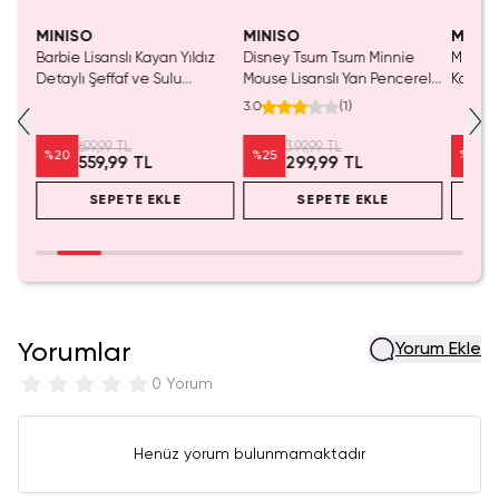
Yalnızca 1 Adet Kaldı.
Yalnızca 1 Adet Kaldı.
Tükenmeden Satın Al
Tükenmeden Satın Al
MINISO
MINISO
MINIS
Barbie Lisanslı Kayan Yıldız
Disney Tsum Tsum Minnie
Miniso 
Detaylı Şeffaf ve Sulu
Mouse Lisanslı Yan Pencereli
Koleksi
Kozmetik Çantası 21 cm
Mini Saklama Kutusu –
Oyunc
3.0
(
1
)
Masaüstü Organizeri
699,99 TL
399,99 TL
%
20
%
25
%
20
559,99 TL
299,99 TL
SEPETE EKLE
SEPETE EKLE
Yorumlar
Yorum Ekle
0 Yorum
Henüz yorum bulunmamaktadır