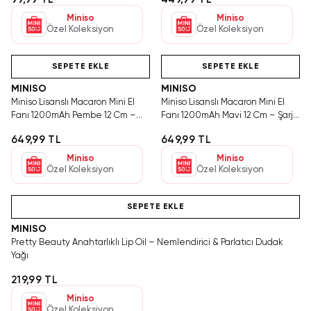
Miniso
Miniso
Özel Koleksiyon
Özel Koleksiyon
Hızlı Teslimat
Hızlı Teslimat
SEPETE EKLE
SEPETE EKLE
MINISO
MINISO
Miniso Lisanslı Macaron Mini El
Miniso Lisanslı Macaron Mini El
Fanı 1200mAh Pembe 12 Cm –
Fanı 1200mAh Mavi 12 Cm – Şarjlı
Şarjlı Taşınabilir Serinlik
Taşınabilir Serinlik
649,99 TL
649,99 TL
Miniso
Miniso
Özel Koleksiyon
Özel Koleksiyon
Hızlı Teslimat
SEPETE EKLE
MINISO
Pretty Beauty Anahtarlıklı Lip Oil – Nemlendirici & Parlatıcı Dudak
Yağı
219,99 TL
Miniso
Özel Koleksiyon