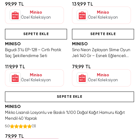
99,99 TL
139,99 TL
Miniso
Miniso
Özel Koleksiyon
Özel Koleksiyon
Hızlı Teslimat
Videolu Ürün
Hızlı Teslimat
SEPETE EKLE
SEPETE EKLE
MINISO
MINISO
Bigudi 3’lü EP-128 – Cırtlı Pratik
Sino Neon Zıplayan Slime Oyun
Saç Şekillendirme Seti
Jeli 140 Gr – Esnek Eğlenceli
Parlak Doku
119,99 TL
79,99 TL
Miniso
Miniso
Özel Koleksiyon
Özel Koleksiyon
Hızlı Teslimat
SEPETE EKLE
MINISO
Mikko Lisanslı Losyonlu ve Baskılı %100 Doğal Kağıt Hamuru Kağıt
Mendil 40 Yaprak
5.0
(
3
)
79,99 TL