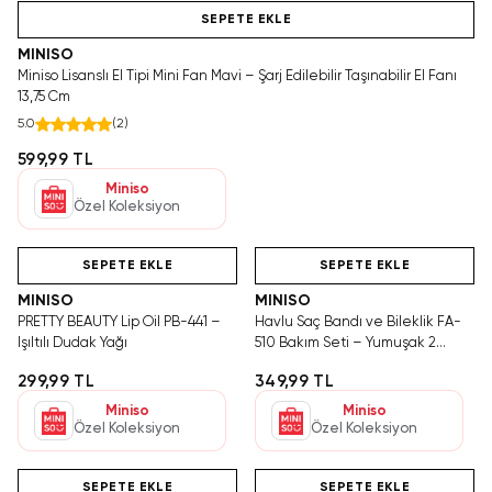
SEPETE EKLE
MINISO
Miniso Lisanslı El Tipi Mini Fan Mavi – Şarj Edilebilir Taşınabilir El Fanı
13,75 Cm
5.0
(
2
)
599,99 TL
Miniso
Özel Koleksiyon
Hızlı Teslimat
Tükeniyor!
Hızlı Teslimat
SEPETE EKLE
SEPETE EKLE
MINISO
MINISO
PRETTY BEAUTY Lip Oil PB-441 –
Havlu Saç Bandı ve Bileklik FA-
Işıltılı Dudak Yağı
510 Bakım Seti – Yumuşak 2
Parçalı Konfor
299,99 TL
349,99 TL
Miniso
Miniso
Özel Koleksiyon
Özel Koleksiyon
Hızlı Teslimat
Hızlı Teslimat
SEPETE EKLE
SEPETE EKLE