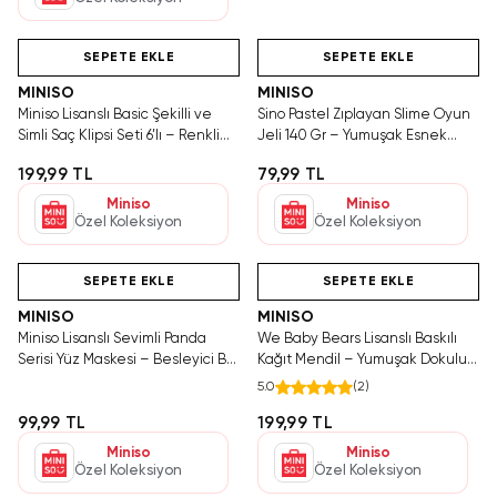
Hızlı Teslimat
Hızlı Teslimat
SEPETE EKLE
SEPETE EKLE
MINISO
MINISO
Miniso Lisanslı Basic Şekilli ve
Sino Pastel Zıplayan Slime Oyun
Simli Saç Klipsi Seti 6’lı – Renkli
Jeli 140 Gr – Yumuşak Esnek
Güçlü Tutuş
Eğlenceli Doku
199,99 TL
79,99 TL
Miniso
Miniso
Özel Koleksiyon
Özel Koleksiyon
Hızlı Teslimat
Videolu Ürün
Hızlı Teslimat
SEPETE EKLE
SEPETE EKLE
MINISO
MINISO
Miniso Lisanslı Sevimli Panda
We Baby Bears Lisanslı Baskılı
Serisi Yüz Maskesi – Besleyici Bal
Kağıt Mendil – Yumuşak Dokulu 7
Özlü 17 Cm
Yaprak 12'li Paket
5.0
(
2
)
99,99 TL
199,99 TL
Miniso
Miniso
Özel Koleksiyon
Özel Koleksiyon