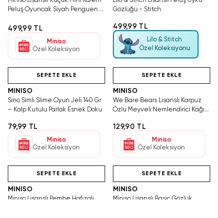
Miniso Lisanslı Küçük Mini Kalem
Lilo & Stitch Lisanslı Peluş Uyku
Peluş Oyuncak Siyah Penguen –
Gözlüğü - Stitch
Yumuşak ve Dekoratif Figür 17 Cm
499,99 TL
499,99 TL
Lilo & Stitch
Miniso
Özel Koleksiyonu
Özel Koleksiyon
Videolu Ürün
Hızlı Teslimat
Hızlı Teslimat
SEPETE EKLE
SEPETE EKLE
MINISO
MINISO
Sino Simli Slime Oyun Jeli 140 Gr
We Bare Bears Lisanslı Karpuz
– Kalp Kutulu Parlak Esnek Doku
Özlü Meyveli Nemlendirici Kağıt
Maske Ferahlatıcı Bakım
79,99 TL
129,90 TL
Miniso
Miniso
Özel Koleksiyon
Özel Koleksiyon
Videolu Ürün
Hızlı Teslimat
Hızlı Teslimat
Ya
T
SEPETE EKLE
SEPETE EKLE
MINISO
MINISO
Miniso Lisanslı Pembe Hafızalı
Miniso Lisanslı Basic Gözlük
Köpük Boyun Yastığı 25 Cm –
Şekilli Saç Klipsi Seti 3’lü –
Ayarlanabilir Ergonomik
Eğlenceli Güçlü Tutuş