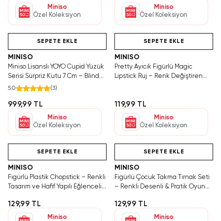
Miniso
Miniso
Özel Koleksiyon
Özel Koleksiyon
Hızlı Teslimat
Hızlı Teslimat
Tükeniyor!
SEPETE EKLE
SEPETE EKLE
MINISO
MINISO
Miniso Lisanslı YOYO Cupid Yüzük
Pretty Ayıcık Figürlü Magic
Serisi Sürpriz Kutu 7 Cm – Blind
Lipstick Ruj – Renk Değiştiren
Box
Sihirli Dudak Parlatıcı
5.0
(
3
)
999,99 TL
119,99 TL
Miniso
Miniso
Özel Koleksiyon
Özel Koleksiyon
Hızlı Teslimat
Hızlı Teslimat
Tükeniyor!
SEPETE EKLE
SEPETE EKLE
MINISO
MINISO
Figürlü Plastik Chopstick – Renkli
Figürlü Çocuk Takma Tırnak Seti
Tasarım ve Hafif Yapılı Eğlenceli
– Renkli Desenli & Pratik Oyun
Yemek Çubukları
Aksesuarı
129,99 TL
129,99 TL
Miniso
Miniso