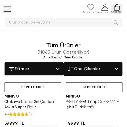
Favorilerim
Hesabım
SEPETİM
Ürün, kateg
Tüm Ürünler
(
11063 Ürün Gösteriliyor
)
Ana Sayfa
/
Tüm Ürünler
Filtreler
Öne Çıkanlar
Hızlı Teslimat
Hızlı Teslimat
SEPETE EKLE
SEPETE EKLE
MINISO
MINISO
Chiikawa Lisanslı Sırt Çantası
PRETTY BEAUTY Lip Oil PB-444 –
Askısı Sürpriz Figür –
Işıltılı Dudak Yağı
Koleksiyonluk Blind Box
4.3
(
3
)
Anahtarlık Aksesuar
599,99 TL
149,99 TL