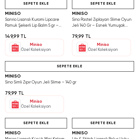
SEPETE EKLE
SEPETE EKLE
MINISO
MINISO
Sanrio Lisanslı Kuromi Lipcare
Sino Pastel Zıplayan Slime Oyun
Pamuk Şekerli Lip Balm 5 gr –
Jeli 140 Gr – Esnek Yumuşak
Nemlendirici Dudak Balmı
Eğlenceli Doku
149,99 TL
79,99 TL
Miniso
Miniso
Özel Koleksiyon
Özel Koleksiyon
Videolu Ürün
SEPETE EKLE
MINISO
Sino Simli Zıpır Oyun Jeli Slime – 140 gr
79,99 TL
Miniso
Özel Koleksiyon
Videolu Ürün
Hızlı Teslimat
Videolu Ürün
SEPETE EKLE
SEPETE EKLE
MINISO
MINISO