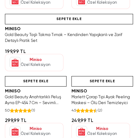
Özel Koleksiyon
Özel Koleksiyon
Tükeniyor!
SEPETE EKLE
MINISO
Gold Beauty Taşlı Takma Tırnak – Kendinden Yapışkanlı ve Zarif
Detaylı Pratik Set
199,99 TL
Miniso
Özel Koleksiyon
Hızlı Teslimat
Hızlı Teslimat
Videolu Ürün
SEPETE EKLE
SEPETE EKLE
MINISO
MINISO
Gold Beauty Anahtarlıklı Peluş
Marlett Çorap Tipi Ayak Peeling
Ayna EP-454 7 Cm – Sevimli
Maskesi – Ölü Deri Temizleyici
Çanta Aksesuarı
5.0
(
1
)
4.5
(
2
)
299,99 TL
249,99 TL
Miniso
Miniso
Özel Koleksiyon
Özel Koleksiyon