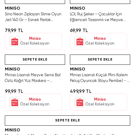
MINISO
MINISO
Sino Neon Zıplayan Slime Oyun
LOL Ruj Şeker – Çocuklar İçin
Jeli 140 Gr – Esnek Parlak
Eğlenceli Tasarımlı ve Meyve
Eğlenceli Doku
Aromalı Atıştırmalık Şeker
79,99 TL
69,99 TL
Miniso
Miniso
Özel Koleksiyon
Özel Koleksiyon
Hızlı Teslimat
Hızlı Teslimat
Videolu Ürün
SEPETE EKLE
SEPETE EKLE
MINISO
MINISO
Miniso Lisanslı Meyve Serisi Bal
Miniso Lisanslı Küçük Mini Kalem
Özlü Kağıt Yüz Maskesi –
Peluş Oyuncak (Koyu Pembe) - 17
Besleyici Tek Kullanımlık
cm
99,99 TL
499,99 TL
Miniso
Miniso
Özel Koleksiyon
Özel Koleksiyon
Hızlı Teslimat
SEPETE EKLE
MINISO