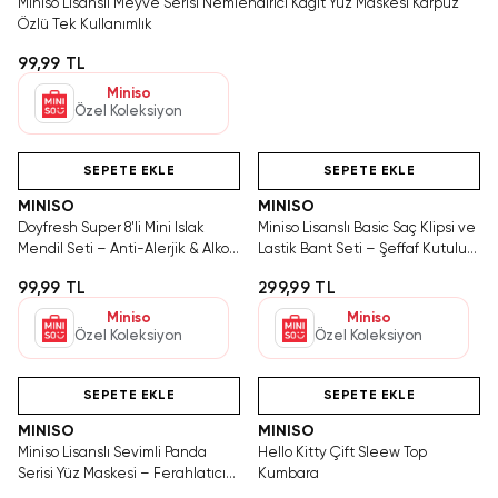
Miniso Lisanslı Meyve Serisi Nemlendirici Kağıt Yüz Maskesi Karpuz
Özlü Tek Kullanımlık
99,99 TL
Miniso
Özel Koleksiyon
Hızlı Teslimat
Yalnızca 1 Adet Kaldı.
Hızlı Teslimat
Tükenmeden Satın Al
SEPETE EKLE
SEPETE EKLE
MINISO
MINISO
Doyfresh Super 8'li Mini Islak
Miniso Lisanslı Basic Saç Klipsi ve
Mendil Seti – Anti-Alerjik & Alkol
Lastik Bant Seti – Şeffaf Kutulu
İçermez
Çok Amaçlı Toka Seti
99,99 TL
299,99 TL
Miniso
Miniso
Özel Koleksiyon
Özel Koleksiyon
Hızlı Teslimat
Hızlı Teslimat
Tükeniyor!
SEPETE EKLE
SEPETE EKLE
MINISO
MINISO
Miniso Lisanslı Sevimli Panda
Hello Kitty Çift Sleew Top
Serisi Yüz Maskesi – Ferahlatıcı
Kumbara
Aloe Vera Özlü 17 Cm