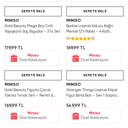
Yalnızca 3 Adet Kaldı.
SAKIN KAÇIRMA!
Videolu Ürün
Tükenmeden Satın Al
SEPETE EKLE
SEPETE EKLE
MINISO
MINISO
Gold Beauty Mega Boy Cırtlı
Barbie Lisanslı Kokulu Kağıt
Yapışkanlı Saç Bigudisi – 3'lü Set
Mendil 12'li Paket – 4 Katlı
Dayanıklı Yumuşak Doku 20 Cm
5.0
(
6
)
119,99 TL
169,99 TL
Miniso
Miniso
Özel Koleksiyon
Özel Koleksiyon
Videolu Ürün
Hızlı Teslimat
SEPETE EKLE
SEPETE EKLE
MINISO
MINISO
Gold Beauty Figürlü Çocuk
Stranger Things Lisanslı Klipsli
Takma Tırnak Seti – Renkli &
Figür Blind Box – Seri 1 Sürpriz
Pratik Oyun Aksesuarı
Koleksiyon
169,99 TL
549,99 TL
Miniso
Miniso
Özel Koleksiyon
Özel Koleksiyon
Hızlı Teslimat