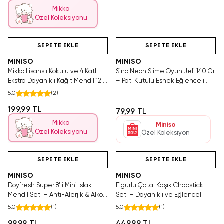
Mikko
Özel Koleksiyonu
Hızlı Teslimat
Videolu Ürün
Hızlı Teslimat
SEPETE EKLE
SEPETE EKLE
MINISO
MINISO
Mikko Lisanslı Kokulu ve 4 Katlı
Sino Neon Slime Oyun Jeli 140 Gr
Ekstra Dayanıklı Kağıt Mendil 12'li
– Pati Kutulu Esnek Eğlenceli
Avantaj Paketi
Doku
5.0
(
2
)
199,99 TL
79,99 TL
Mikko
Miniso
Özel Koleksiyonu
Özel Koleksiyon
Hızlı Teslimat
Hızlı Teslimat
Yalnızca 1 Adet Kaldı.
Yalnızca 3 Adet Kaldı.
Tükenmeden Satın Al
Tükenmeden Satın Al
SEPETE EKLE
SEPETE EKLE
MINISO
MINISO
Doyfresh Super 8'li Mini Islak
Figürlü Çatal Kaşık Chopstick
Mendil Seti – Anti-Alerjik & Alkol
Seti – Dayanıklı ve Eğlenceli
İçermez
5.0
(
1
)
5.0
(
1
)
99,99 TL
449,99 TL