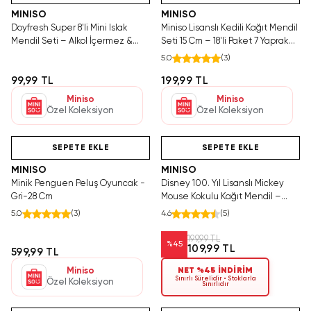
MINISO
MINISO
Doyfresh Super 8'li Mini Islak
Miniso Lisanslı Kedili Kağıt Mendil
Mendil Seti – Alkol İçermez &
Seti 15 Cm – 18'li Paket 7 Yaprak
Ferah Mavi
Yumuşak Dokulu
5.0
(
3
)
99,99 TL
199,99 TL
Miniso
Miniso
Özel Koleksiyon
Özel Koleksiyon
Hızlı Teslimat
Hızlı Teslimat
SEPETE EKLE
SEPETE EKLE
MINISO
MINISO
Minik Penguen Peluş Oyuncak -
Disney 100. Yıl Lisanslı Mickey
Gri-28 Cm
Mouse Kokulu Kağıt Mendil –
Yumuşak Dokulu 12'li Paket
5.0
(
3
)
4.6
(
5
)
199,99 TL
%
45
109,99 TL
599,99 TL
Miniso
NET %45 İNDİRİM
Sınırlı Sürelidir • Stoklarla
Özel Koleksiyon
Sınırlıdır
Hızlı Teslimat
Tükeniyor!
Videolu Ürün