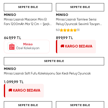
Hızlı Teslimat
Hızlı Teslimat
SEPETE EKLE
SEPETE EKLE
MINISO
MINISO
Miniso Lisanslı Macaron Mini El
Miniso Lisanslı Tarnlee Serisi
Fanı 1200mAh Mor 12 Cm – Şarjlı
Peluş Oyuncak Sevimli Tavşan
Taşınabilir Serinlik
Yumuşacık Uyku Arkadaşı 33 Cm
5.0
(
1
)
649,99 TL
899,99 TL
Miniso
🚚 KARGO BEDAVA
Özel Koleksiyon
Videolu Ürün
SEPETE EKLE
MINISO
Miniso Lisanslı Soft Fufu Koleksiyonu Sarı Kedi Peluş Oyuncak
1.099,99 TL
🚚 KARGO BEDAVA
Videolu Ürün
Hızlı Teslimat
Hızlı Teslimat
SEPETE EKLE
SEPETE EKLE