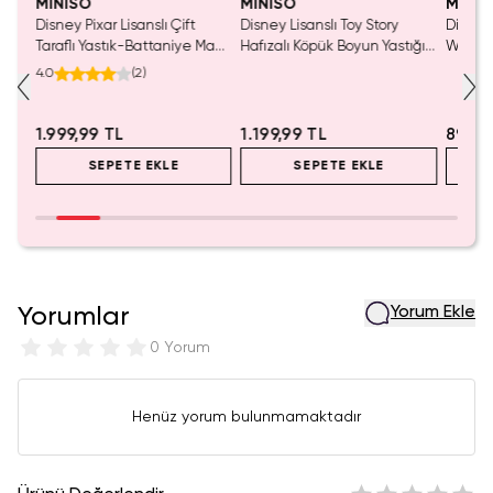
MINISO
MINISO
MINIS
tası
Disney Pixar Lisanslı Çift
Disney Lisanslı Toy Story
Disney 
Taraflı Yastık-Battaniye Mavi
Hafızalı Köpük Boyun Yastığı
Woody 
140 x 100 Cm – 2'si 1 Arada
– Seyahat 24 Cm
mL – K
4.0
(
2
)
Konfor
1.999,99 TL
1.199,99 TL
899,9
SEPETE EKLE
SEPETE EKLE
Yorumlar
Yorum Ekle
0 Yorum
Henüz yorum bulunmamaktadır