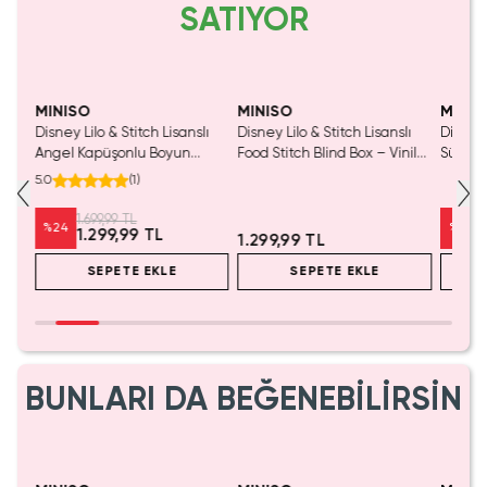
SATIYOR
MINISO
MINISO
MINIS
ı
Disney Lilo & Stitch Lisanslı
Disney Lilo & Stitch Lisanslı
Disney 
d
Angel Kapüşonlu Boyun
Food Stitch Blind Box – Vinil
Sürpri
Yastığı – Konforlu Seyahat
Sürpriz Kutu Blind Box
Koleksi
5.0
(
1
)
Desteği 32 Cm
1.699,99 TL
%
24
%
25
1.299,99 TL
1.299,99 TL
SEPETE EKLE
SEPETE EKLE
BUNLARI DA BEĞENEBİLİRSİN