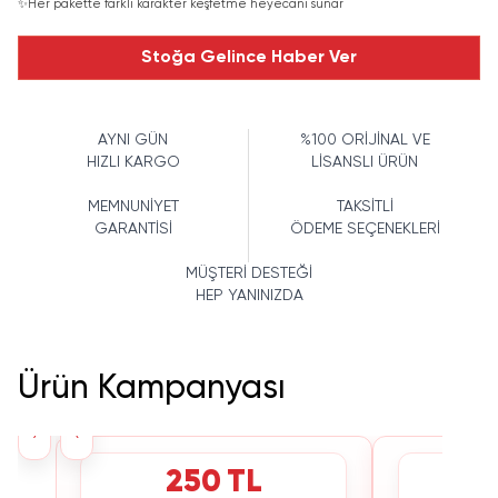
✨
Her pakette farklı karakter keşfetme heyecanı sunar
Stoğa Gelince Haber Ver
AYNI GÜN
%100 ORİJİNAL VE
HIZLI KARGO
LİSANSLI ÜRÜN
MEMNUNİYET
TAKSİTLİ
GARANTİSİ
ÖDEME SEÇENEKLERİ
MÜŞTERİ DESTEĞİ
HEP YANINIZDA
Ürün Kampanyası
›
‹
250 TL