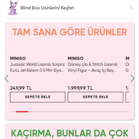
Blind Box Ürünlerini Keşfet
TAM SANA GÖRE ÜRÜNLER
Yalnızca 4 Adet Kaldı.
Tükenmeden Satın Al
MINISO
MINISO
MINIS
x –
Jurassic World Lisanslı Sürpriz
Disney Lilo & Stitch Lisanslı
Disney 
Kutu Jel Kalem 0.5 Mm Siyah
Vinyl Figür – Avuç İçi Boy
Günlük
Mürekkep 14.7 Cm
Fonksiyonel Koleksiyonluk
Blind B
249,99 TL
1.999,99 TL
1.999
SEPETE EKLE
SEPETE EKLE
KAÇIRMA, BUNLAR DA ÇOK