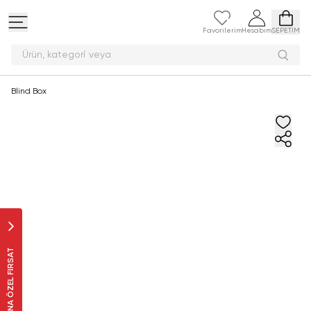
Favorilerim
Hesabım
SEPETİM
Ürün, kategor
Blind Box
SANA ÖZEL FIRSAT