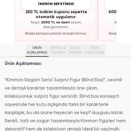
İNDİRİM SEPETİNDE!
İNDİ
te
250 TL indirim kuponu sepette
600 TL ind
otomatik uygulanır.
otoma
Koşul:
2000 TL ve üzeri
sepet.
Koşul:
300
Kod gerekmez.
K
ez.
Başka kampanyalarla birleştirilemez.
Başka kampan
ÜRÜN
SİPARİŞ &
İADE &
ÜRÜN
AÇIKLAMASI
TESLİMAT
DEĞİŞİM
ÖZELLIKLERI
Ürün Açıklaması:
“Kimmon Regain Serisi Sürpriz Figür (Blind Box)”, sevimli
ve detaylı karakter tasarımlarıyla öne çıkan,
koleksiyonluk sürpriz figür serisidir. Blind box konsepti
sayesinde her kutu açılışında farklı bir karakterle
karşılaşılır, bu da ürüne heyecan ve keşif duygusu katar.
Renkli, tatlı ve özgün tasarımlarıyla Kimmon figürleri hem
dekoratif hem de koleksiyon amaçlı ideal bir seçimdir.