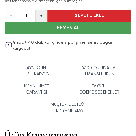
💙
Stitch temasıyla dikkat çekici görünüm sağlar
SEPETE EKLE
1
HEMEN AL
4
saat
40
dakika
içinde sipariş verirseniz
bugün
kargoda!
AYNI GÜN
%100 ORİJİNAL VE
HIZLI KARGO
LİSANSLI ÜRÜN
MEMNUNİYET
TAKSİTLİ
GARANTİSİ
ÖDEME SEÇENEKLERİ
MÜŞTERİ DESTEĞİ
HEP YANINIZDA
Ürün Kampanyası