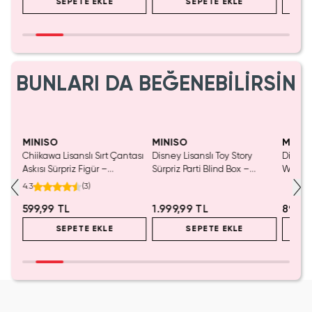
SEPETE EKLE
SEPETE EKLE
BUNLARI DA BEĞENEBİLİRSİN
MINISO
MINISO
MINIS
Chiikawa Lisanslı Sırt Çantası
Disney Lisanslı Toy Story
Disney 
Mavi
Askısı Sürpriz Figür –
Sürpriz Parti Blind Box –
Woody 
a
Koleksiyonluk Blind Box
Koleksiyonluk Figür
mL – K
4.3
(
3
)
Anahtarlık Aksesuar
599,99 TL
1.999,99 TL
899,9
SEPETE EKLE
SEPETE EKLE