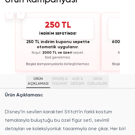
›
‹
250 TL
İNDİRİM SEPETİNDE!
İNDİ
te
250 TL indirim kuponu sepette
600 TL ind
otomatik uygulanır.
otoma
Koşul:
2000 TL ve üzeri
sepet.
Koşul:
300
Kod gerekmez.
K
ez.
Başka kampanyalarla birleştirilemez.
Başka kampan
ÜRÜN
SİPARİŞ &
İADE &
ÜRÜN
AÇIKLAMASI
TESLİMAT
DEĞİŞİM
ÖZELLIKLERI
Ürün Açıklaması:
Disney’in sevilen karakteri Stitch’in farklı kostüm
temalarıyla buluştuğu bu özel figür seti, sevimli
detayları ve koleksiyonluk tasarımıyla öne çıkar. Her biri