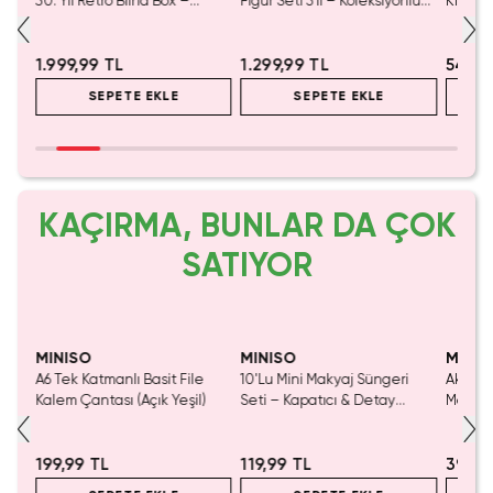
il
30. Yıl Retro Blind Box –
Figür Seti 5’li – Koleksiyonluk
Klipsli
Sürpriz Figür 12 Cm
Oyuncak
Koleks
1.999,99 TL
1.299,99 TL
549,9
SEPETE EKLE
SEPETE EKLE
KAÇIRMA, BUNLAR DA ÇOK
SATIYOR
Yalnızca 1 Adet Kaldı.
Yaln
Tükenmeden Satın Al
Tük
MINISO
MINISO
MINIS
ny
A6 Tek Katmanlı Basit File
10'Lu Mini Makyaj Süngeri
Akadem
emli
Kalem Çantası (Açık Yeşil)
Seti – Kapatıcı & Detay
Mat Şeh
Uygulama İçin Yumuşak
Boyama
Dokulu
199,99 TL
119,99 TL
399,9