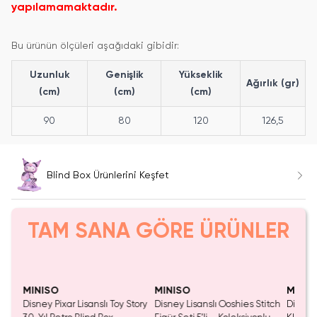
yapılamamaktadır.
Bu ürünün ölçüleri aşağıdaki gibidir:
Uzunluk
Genişlik
Yükseklik
Ağırlık (gr)
(cm)
(cm)
(cm)
90
80
120
126,5
Blind Box Ürünlerini Keşfet
TAM SANA GÖRE ÜRÜNLER
SAKIN KAÇIRMA!
Tükeniyor!
MINISO
MINISO
MINIS
ı
Disney Pixar Lisanslı Toy Story
Disney Lisanslı Ooshies Stitch
Disney 