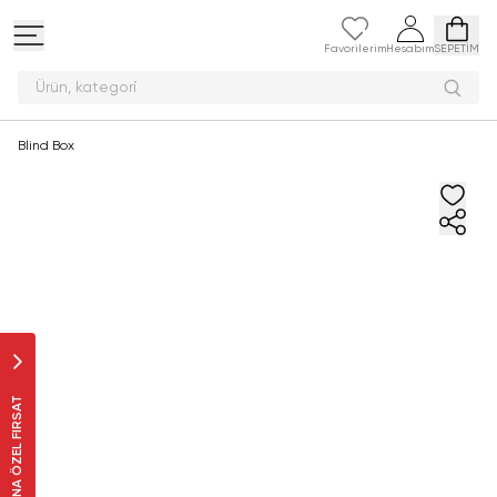
Favorilerim
Hesabım
SEPETİM
Ürün, ka
Blind Box
SANA ÖZEL FIRSAT