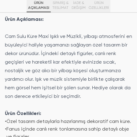
ÜRÜN
SİPARİŞ &
İADE &
ÜRÜN
AÇIKLAMASI
TESLİMAT
DEĞİŞİM
ÖZELLIKLERI
Ürün Açıklaması:
Cam Sulu Küre Maxi Işıklı ve Müzikli, yılbaşı atmosferini en
büyüleyici haliyle yaşamanızı sağlayan özel tasarım bir
dekor ürünüdür. İçindeki detaylı figürler, canlı renk
geçişleri ve hareketli kar efektiyle evinizde sıcak,
nostaljik ve göz alıcı bir yılbaşı köşesi oluşturmanıza
yardımcı olur. Işık ve müzik sistemiyle birlikte çalışarak
hem görsel hem işitsel bir şölen sunar. Hediye olarak da
son derece etkileyici bir seçimdir.
Ürün Özellikleri:
•
Özel tasarım detaylarla hazırlanmış dekoratif cam küre.
•
Fanus içinde canlı renk tonlamasına sahip detaylı obje