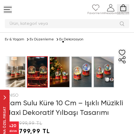
Favorilerim
Hesabım
SEPETİM
Ürün, kategor
Ev & Yaşam
Ev Düzenleme
Ev Dekorasyon
MINISO
Cam Sulu Küre 10 Cm – Işıklı Müzikli
SANA ÖZEL FIRSAT
Maxi Dekoratif Yılbaşı Tasarımı
999,99 TL
%
20
799,99 TL
İndirim