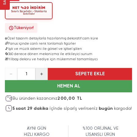
NET %20 İNDİRİM
Sınırlı Sürelidir • Stoklarla
Sınırlıdır
Tükeniyor!
❄️
Özel tasarım detaylarla hazırlanmış dekoratif cam küre
🌈
Fanus içinde canlı renk tonlamalı figürler
🎵
Işık ve müzik sistemi ile görsel ve işitsel şölen
🔄
360 derece dönen mekanizma ile etkileyici sunum
🎁
Yılbaşı dekoru ve hediye için mükemmel tamamlayıcı
SEPETE EKLE
1
HEMEN AL
Bu üründen kazancınız
200,00 TL
5
saat
29
dakika
içinde sipariş verirseniz
bugün
kargoda!
AYNI GÜN
%100 ORİJİNAL VE
HIZLI KARGO
LİSANSLI ÜRÜN