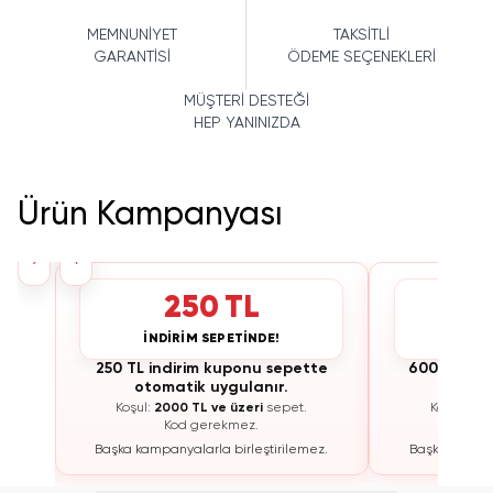
MEMNUNİYET
TAKSİTLİ
GARANTİSİ
ÖDEME SEÇENEKLERİ
MÜŞTERİ DESTEĞİ
HEP YANINIZDA
Ürün Kampanyası
›
‹
250 TL
İNDİRİM SEPETİNDE!
İNDİ
te
250 TL indirim kuponu sepette
600 TL ind
otomatik uygulanır.
otoma
Koşul:
2000 TL ve üzeri
sepet.
Koşul:
300
Kod gerekmez.
K
ez.
Başka kampanyalarla birleştirilemez.
Başka kampan