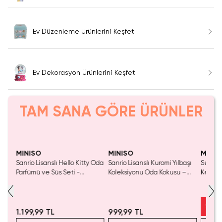
Ev Düzenleme Ürünlerini Keşfet
Ev Dekorasyon Ürünlerini Keşfet
TAM SANA GÖRE ÜRÜNLER
Tükeniyor!
Tükeniyor!
MINISO
MINISO
MINIS
Sanrio Lisanslı Hello Kitty Oda
Sanrio Lisanslı Kuromi Yılbaşı
Seviml
Parfümü ve Süs Seti -
Koleksiyonu Oda Kokusu –
Kedi 3
er
Seramik Şişeli Dekoratif Oda
Cam Şişe ve Fiber Çubuklu
Arkada
eti
Kokusu ve Figür
Dekoratif Aroma
Oyunc
%
19
1.199,99 TL
999,99 TL