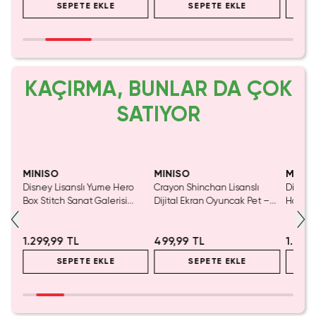
SEPETE EKLE
SEPETE EKLE
KAÇIRMA, BUNLAR DA ÇOK
SATIYOR
MINISO
MINISO
MINIS
obi
Disney Lisanslı Yume Hero
Crayon Shinchan Lisanslı
Disney 
Box Stitch Sanat Galerisi
Dijital Ekran Oyuncak Pet –
Hafızal
Serisi – Koleksiyonluk
İnteraktif Eğlenceli Model
– Seya
Dekoratif Figür
K009
1.299,99 TL
499,99 TL
1.199
SEPETE EKLE
SEPETE EKLE