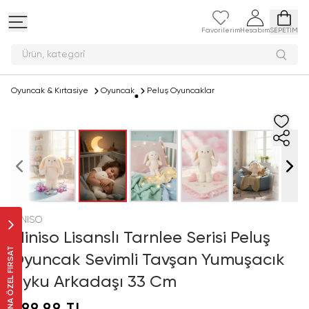
Favorilerim
Hesabım
SEPETİM
Ürün, ka
Oyuncak & Kırtasiye
Oyuncak
Peluş Oyuncaklar
MINISO
Miniso Lisanslı Tarnlee Serisi Peluş
SANA ÖZEL FIRSAT
Oyuncak Sevimli Tavşan Yumuşacık
Uyku Arkadaşı 33 Cm