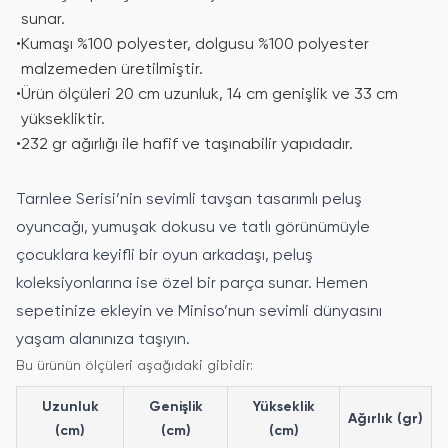
sunar.
•
Kumaşı %100 polyester, dolgusu %100 polyester
malzemeden üretilmiştir.
•
Ürün ölçüleri 20 cm uzunluk, 14 cm genişlik ve 33 cm
yüksekliktir.
•
232 gr ağırlığı ile hafif ve taşınabilir yapıdadır.
Tarnlee Serisi’nin sevimli tavşan tasarımlı peluş
oyuncağı, yumuşak dokusu ve tatlı görünümüyle
çocuklara keyifli bir oyun arkadaşı, peluş
koleksiyonlarına ise özel bir parça sunar. Hemen
sepetinize ekleyin ve Miniso’nun sevimli dünyasını
yaşam alanınıza taşıyın.
Bu ürünün ölçüleri aşağıdaki gibidir:
Uzunluk
Genişlik
Yükseklik
Ağırlık (gr)
(cm)
(cm)
(cm)