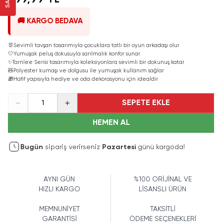
899,99 TL
🚚 KARGO BEDAVA
🐰
Sevimli tavşan tasarımıyla çocuklara tatlı bir oyun arkadaşı olur
🤍
Yumuşak peluş dokusuyla sarılmalık konfor sunar
✨
Tarnlee Serisi tasarımıyla koleksiyonlara sevimli bir dokunuş katar
🧸
Polyester kumaşı ve dolgusu ile yumuşak kullanım sağlar
🎁
Hafif yapısıyla hediye ve oda dekorasyonu için idealdir
SEPETE EKLE
1
HEMEN AL
Bugün
sipariş verirseniz
Pazartesi
günü kargoda!
AYNI GÜN
%100 ORİJİNAL VE
HIZLI KARGO
LİSANSLI ÜRÜN
MEMNUNİYET
TAKSİTLİ
GARANTİSİ
ÖDEME SEÇENEKLERİ