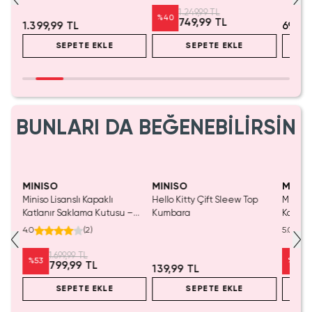
1.249,99 TL
%
40
749,99 TL
1.399,99 TL
699,9
SEPETE EKLE
SEPETE EKLE
BUNLARI DA BEĞENEBİLİRSİN
SAKIN KAÇIRMA!
Tükeniyor!
SAKIN KAÇIRMA!
Tükeniyor!
MINISO
MINISO
MINIS
Miniso Lisanslı Kapaklı
Hello Kitty Çift Sleew Top
Miniso 
Katlanır Saklama Kutusu –
Kumbara
Katlan
Gri Büyük Boy Elbise ve Eşya
Pembe 
4.0
(
2
)
5.0
Düzenleyici Kutu 42 Cm
Eşya D
1.699,99 TL
%
53
%
53
799,99 TL
139,99 TL
SEPETE EKLE
SEPETE EKLE