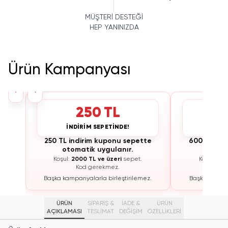
MÜŞTERİ DESTEĞİ
HEP YANINIZDA
Ürün Kampanyası
›
‹
250 TL
İNDİRİM SEPETİNDE!
İNDİ
te
250 TL indirim kuponu sepette
600 TL ind
otomatik uygulanır.
otoma
Koşul:
2000 TL ve üzeri
sepet.
Koşul:
300
Kod gerekmez.
K
ez.
Başka kampanyalarla birleştirilemez.
Başka kampan
ÜRÜN
SİPARİŞ &
İADE &
ÜRÜN
AÇIKLAMASI
TESLİMAT
DEĞİŞİM
ÖZELLIKLERI