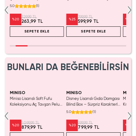
Elsa ve Anna Temalı Bileklik
Koleksi
5.0
(
1
)
ve Toka Seti
329,99 TL
799,99 TL
%
20
%
25
%
20
263,99 TL
599,99 TL
SEPETE EKLE
SEPETE EKLE
BUNLARI DA BEĞENEBİLİRSİN
SAKIN KAÇIRMA!
MINISO
MINISO
MINIS
Miniso Lisanslı Soft Fufu
Disney Lisanslı Gıda Damgası
Miniso 
Koleksiyonu Aç Tavşan Peluş
Blind Box – Sürpriz Karakterli
Kristal
Oyuncak
Eğlenceli Sunum
Cm
5.0
(
1
)
1.099,99 TL
999,99 TL
%
20
%
20
%
20
879,99 TL
799,99 TL