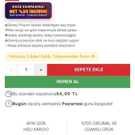
GECE KAMPANYASI
NET %20 İNDİRİM!
Sınırlı Sürelidir • Stoklarla Sınırlıdır
❄️
Disney Frozen lisanslı dikdörtgen saç fırçası
💜
Mor rengi ve ışıltılı tasarımıyla dikkat çeker
🌟
Statik elektriği azaltır, kolay tarama sağlar
🎀
Geniş yüzeyiyle ıslak ve kuru saçlara uygun
✨
Masaj etkisiyle saçlara parlaklık kazandırır
Yalnızca 2 Adet Kaldı. Tükenmeden Satın Al
SEPETE EKLE
1
HEMEN AL
Bu üründen kazancınız
56,00 TL
Bugün
sipariş verirseniz
Pazartesi
günü kargoda!
AYNI GÜN
%100 ORİJİNAL VE
HIZLI KARGO
LİSANSLI ÜRÜN