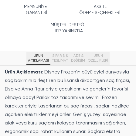
MEMNUNİYET
TAKSİTLİ
GARANTİSİ
ÖDEME SEÇENEKLERİ
MÜŞTERİ DESTEĞİ
HEP YANINIZDA
ÜRÜN
SİPARİŞ &
İADE &
ÜRÜN
AÇIKLAMASI
TESLİMAT
DEĞİŞİM
ÖZELLIKLERI
Ürün Açıklaması
: Disney Frozen'ın büyüleyici dünyasıyla
saç bakımını birleştiren bu lisanslı dikdörtgen saç fırçası,
Elsa ve Anna figürleriyle çocukların ve gençlerin favorisi
olmaya aday! Parlak toz tasarımı ve sevimli Frozen
karakterleriyle tasarlanan bu saç fırçası, saçları nazikçe
açarken elektriklenmeyi önler. Geniş yüzeyi sayesinde
ıslak veya kuru saçların kolayca taranmasını sağlarken,
ergonomik sapı rahat kullanım sunar. Saçlara ekstra