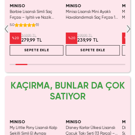
MINISO
MINISO
MINIS
nalı
Barbie Lisanslı Simli Saç
Miniso Lisanslı Mini Ayaklı
Miniso 
8
Fırçası – Işıltılı ve Nazik
Havalandırmalı Saç Fırçası 17
Mini İn
Tarama Sağlayan Tasarım
Cm – Taşınabilir Tasarım
Taşınab
5.0
(
1
)
26,5 Cm
349,99 TL
299,99 TL
%
20
%
20
%
20
279,99 TL
239,99 TL
SEPETE EKLE
SEPETE EKLE
KAÇIRMA, BUNLAR DA ÇOK
SATIYOR
Tükeniyor!
Yalnızca 4 Adet Kaldı.
Tükenmeden Satın Al
MINISO
MINISO
MINIS
 Saç
My Little Pony Lisanslı Kalp
Disney Karlar Ülkesi Lisanslı
Disney 
 Şık
Şekilli Simli El Aynası
Çocuk Takı Seti (13 Parça) –
Sürpriz