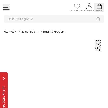
Favorilerim
Hesabım
SEPETİM
Ürün, kat
Kozmetik
Kişisel Bakım
Tarak & Fırçalar
SANA ÖZEL FIRSAT