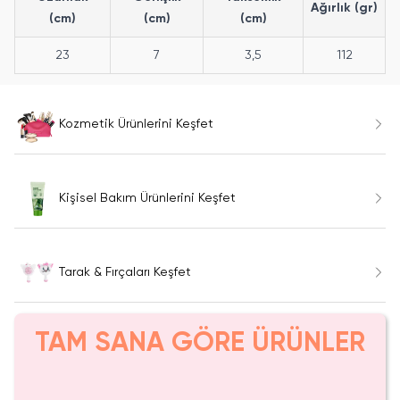
Ağırlık (gr)
(cm)
(cm)
(cm)
23
7
3,5
112
Kozmetik Ürünlerini Keşfet
Kişisel Bakım Ürünlerini Keşfet
Tarak & Fırçaları Keşfet
TAM SANA GÖRE ÜRÜNLER
Tükeniyor!