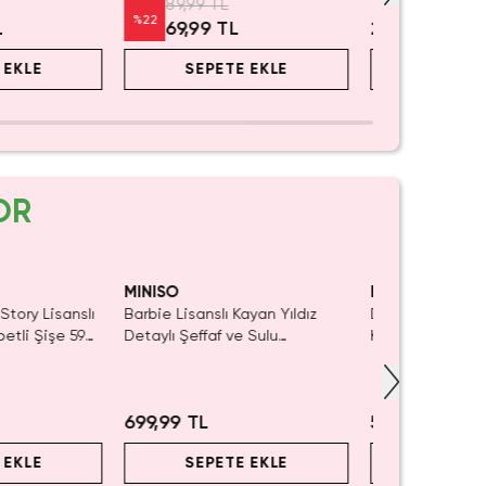
 TL
129,
%
23
9 TL
249,99 TL
99,
PETE EKLE
SEPETE EKLE
S
OR
Yalnızca 1 Adet Kaldı.
Tükenmeden Satın Al
MINISO
MINISO
lı
Barbie Lisanslı Kayan Yıldız
Disney Lisanslı Pamuk Pren
90
Detaylı Şeffaf ve Sulu
Klipsli Figür – Masalsı
Kozmetik Çantası 21 cm
Koleksiyon
699,99 TL
549,99 TL
SEPETE EKLE
SEPETE EKLE