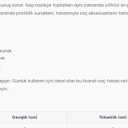
okunuş katar. Saçı nazikçe toplarken aynı zamanda stilinizi ö
ullanımda pratiklik sunarken, tasarımıyla saç aksesuarlarını tam
sunar.
ar.
.
taşıyın. Günlük kullanım için ideal olan bu lisanslı saç tokası se
eyin.
Genişlik (cm)
Yükseklik (cm)