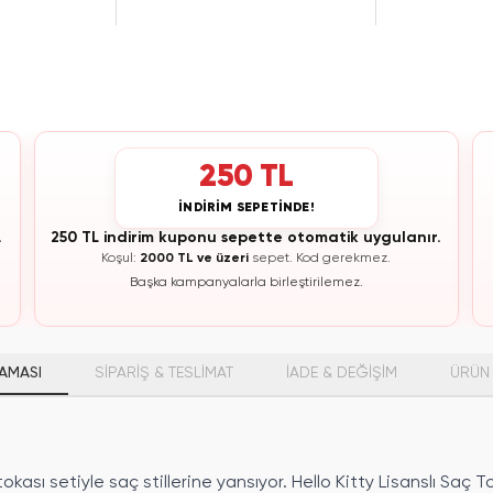
250 TL
İNDİRİM SEPETİNDE!
.
250 TL indirim kuponu sepette otomatik uygulanır.
Koşul:
2000 TL ve üzeri
sepet.
Kod gerekmez.
Başka kampanyalarla birleştirilemez.
AMASI
SİPARİŞ & TESLİMAT
İADE & DEĞİŞİM
ÜRÜN 
okası setiyle saç stillerine yansıyor. Hello Kitty Lisanslı Saç To