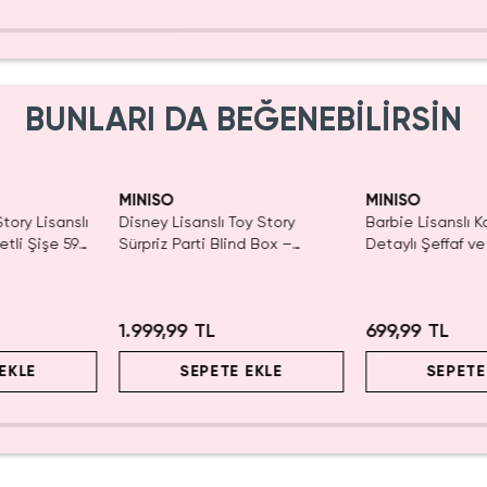
BUNLARI DA BEĞENEBİLİRSİN
Yalnızca 1 Adet K
Tükenmeden Sat
MINISO
MINISO
tory Lisanslı
Disney Lisanslı Toy Story
Barbie Lisanslı K
tli Şişe 590
Sürpriz Parti Blind Box –
Detaylı Şeffaf ve
lı Tasarım
Koleksiyonluk Figür
Kozmetik Çantas
1.999,99 TL
699,99 TL
EKLE
SEPETE EKLE
SEPETE