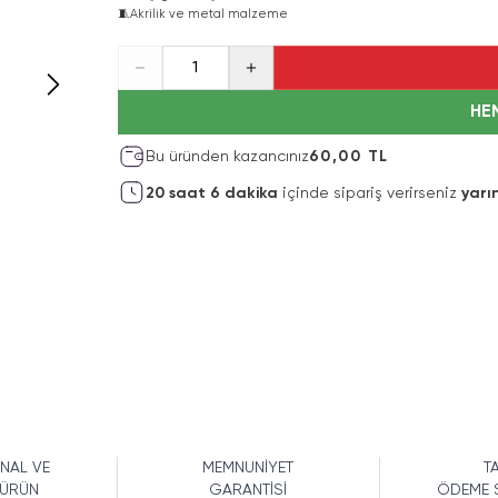
🧵
Akrilik ve metal malzeme
1
HE
Bu üründen kazancınız
60,00 TL
20
saat
6
dakika
içinde sipariş verirseniz
yarı
İNAL VE
MEMNUNİYET
TA
 ÜRÜN
GARANTİSİ
ÖDEME 