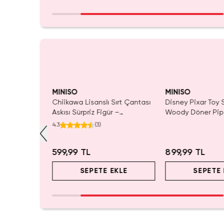
MINISO
MINISO
ı Mat Ruj –
Chiikawa Lisanslı Sırt Çantası
Disney Pixar Toy S
Askısı Sürpriz Figür –
Woody Döner Pipe
Koleksiyonluk Blind Box
mL – Kovboy Tema
4.3
(
3
)
Anahtarlık Aksesuar
599,99 TL
899,99 TL
EKLE
SEPETE EKLE
SEPETE 