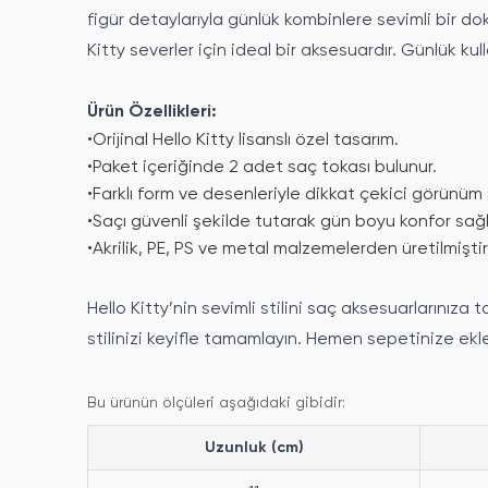
figür detaylarıyla günlük kombinlere sevimli bir d
Kitty severler için ideal bir aksesuardır. Günlük k
Ürün Özellikleri:
•
Orijinal Hello Kitty lisanslı özel tasarım.
•
Paket içeriğinde 2 adet saç tokası bulunur.
•
Farklı form ve desenleriyle dikkat çekici görünüm 
•
Saçı güvenli şekilde tutarak gün boyu konfor sağl
•
Akrilik, PE, PS ve metal malzemelerden üretilmiştir
Hello Kitty’nin sevimli stilini saç aksesuarlarınıza 
stilinizi keyifle tamamlayın. Hemen sepetinize ekl
Bu ürünün ölçüleri aşağıdaki gibidir:
Uzunluk (cm)