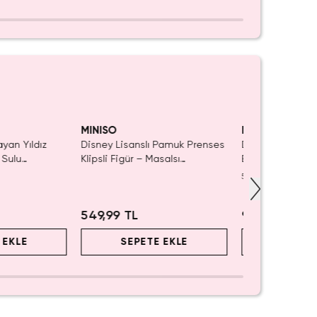
aldı.
ın Al
MINISO
MINISO
ayan Yıldız
Disney Lisanslı Pamuk Prenses
Disney Lisanslı
 Sulu
Klipsli Figür – Masalsı
Blind Box – Sürp
ı 21 cm
Koleksiyon
Eğlenceli Sunu
5.0
(
1
)
549,99 TL
999,99 TL
 EKLE
SEPETE EKLE
SEPET