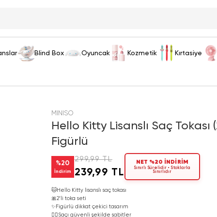
anslar
Blind Box
Oyuncak
Kozmetik
Kırtasiye
MINISO
Hello Kitty Lisanslı Saç Tokası 
Figürlü
299,99 TL
NET %20 İNDİRİM
%
20
Sınırlı Sürelidir • Stoklarla
239,99 TL
İndirim
Sınırlıdır
🐱
Hello Kitty lisanslı saç tokası
🎀
2’li toka seti
✨
Figürlü dikkat çekici tasarım
💇‍♀️
Saçı güvenli şekilde sabitler