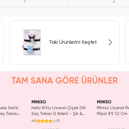
7
2
Takı Ürünlerini Keşfet
TAM SANA GÖRE ÜRÜNLER
MINISO
MINISO
isanslı Çiçek Dili
Miniso Lisanslı Renkli Saç
Miniso Lisan
2 Adet) – Şık &
Klipsi 8’li 7,2 Cm – Pratik
Pens 2'li To
ım
Şekillendirici Set
Aksesuar 1
(
1
)