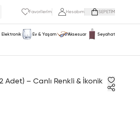
Favorilerim
Hesabım
SEPETİM
Elektronik
Ev & Yaşam
Aksesuar
Seyahat
(2 Adet) – Canlı Renkli & İkonik