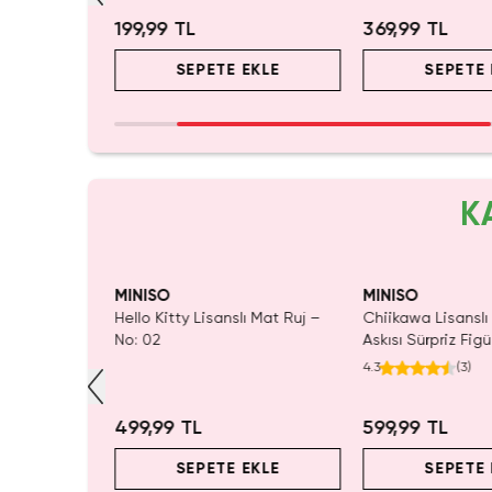
149,99
%
20
369,99 TL
119,9
ETE EKLE
SEPETE EKLE
SEP
K
MINISO
MINISO
Hello Kitty Lisanslı Mat Ruj –
Chiikawa Lisanslı Sırt Çantas
No: 02
Askısı Sürpriz Figür –
Koleksiyonluk Blind Box
4.3
(
3
)
Anahtarlık Aksesuar
499,99 TL
599,99 TL
SEPETE EKLE
SEPETE EKLE