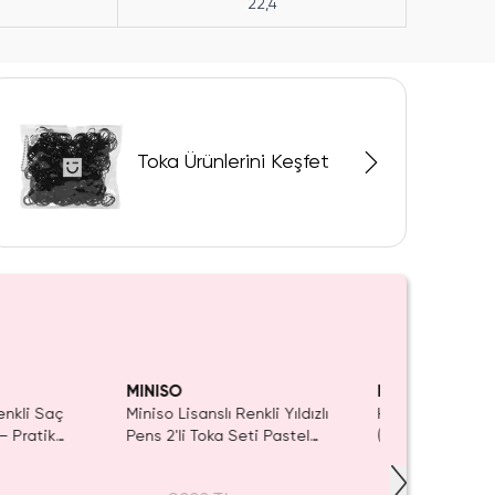
22,4
Toka Ürünlerini Keşfet
Tükeniyor!
Yalnızca 
Tükenmed
MINISO
MINISO
slı Renkli Yıldızlı
Hello Kitty Lisanslı Saç Tokası
Miniso Lisa
ka Seti Pastel
(3 Adet) – Renkli Desenli &
Ayıcık Figü
1 Cm
Güçlü Tutuş
– Çocuklar
Renkli Saç