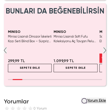
BUNLARI DA BEĞENEBİLİRSİN
Yalnızca 1 Adet Kaldı.
SAKIN KAÇIRMA!
Yaln
Tükenmeden Satın Al
Tük
MINISO
MINISO
MINIS
Miniso Lisanslı Dinozor İskeleti
Miniso Lisanslı Soft Fufu
Sanrio 
Kazı Seti Blind Box – Sürpriz
Koleksiyonu Aç Tavşan Peluş
Elma K
Figürlü Arkeoloji Oyunu
Oyuncak
Çelik P
%
50
299,99 TL
1.099,99 TL
SEPETE EKLE
SEPETE EKLE
Yorumlar
Yorum Ekle
0 Yorum