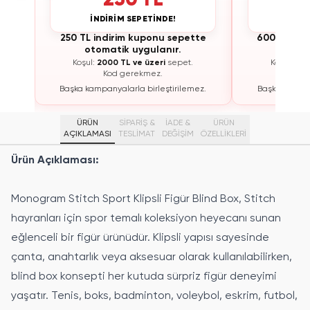
İNDİRİM SEPETİNDE!
İNDİ
te
250 TL indirim kuponu sepette
600 TL ind
otomatik uygulanır.
otoma
Koşul:
2000 TL ve üzeri
sepet.
Koşul:
300
Kod gerekmez.
K
ez.
Başka kampanyalarla birleştirilemez.
Başka kampan
ÜRÜN
SİPARİŞ &
İADE &
ÜRÜN
AÇIKLAMASI
TESLİMAT
DEĞİŞİM
ÖZELLIKLERI
Ürün Açıklaması:
Monogram Stitch Sport Klipsli Figür Blind Box, Stitch
hayranları için spor temalı koleksiyon heyecanı sunan
eğlenceli bir figür ürünüdür. Klipsli yapısı sayesinde
çanta, anahtarlık veya aksesuar olarak kullanılabilirken,
blind box konsepti her kutuda sürpriz figür deneyimi
yaşatır. Tenis, boks, badminton, voleybol, eskrim, futbol,