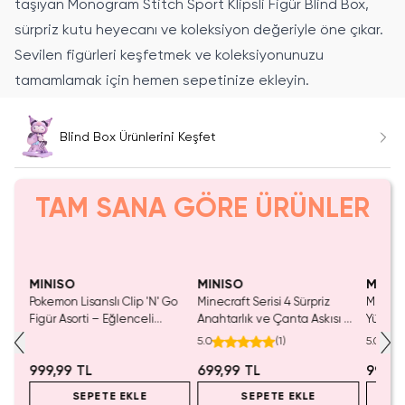
taşıyan Monogram Stitch Sport Klipsli Figür Blind Box,
sürpriz kutu heyecanı ve koleksiyon değeriyle öne çıkar.
Sevilen figürleri keşfetmek ve koleksiyonunuzu
tamamlamak için hemen sepetinize ekleyin.
Blind Box Ürünlerini Keşfet
TAM SANA GÖRE ÜRÜNLER
Yalnızca 4 Adet Kaldı.
Tükenmeden Satın Al
MINISO
MINISO
MINIS
alı
Pokemon Lisanslı Clip 'N' Go
Minecraft Serisi 4 Sürpriz
Miniso 
Figür Asorti – Eğlenceli
Anahtarlık ve Çanta Askısı –
Yüzük S
Koleksiyon Oyuncağı
Koleksiyonluk Blind Box Mini
Cm – B
5.0
(
1
)
5.0
Figür
999,99 TL
699,99 TL
999,9
SEPETE EKLE
SEPETE EKLE