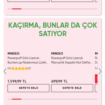
KAÇIRMA, BUNLAR DA ÇOK
SATIYOR
Yalnızca 3 Adet Kaldı.
SAKIN KAÇIRMA!
Tükenmeden Satın Al
MINISO
MINISO
MINIS
Powerpuff Girls Lisanslı
Powerpuff Girls Lisanslı
Powerpu
luş
Buttercup Paslanmaz Çelik
Manyetik Kapaklı Not Defteri
Dekorat
m
Termos Yeşil 860 mL
– Yeşil Renkli Mıknatıslı
Yumuşa
5.0
(
2
)
5.0
Koruma Ve Pu Kaplama 18 Cm
%
23
1.399,99 TL
699,99 TL
SEPETE EKLE
SEPETE EKLE