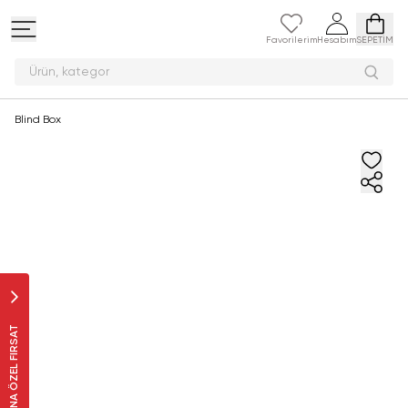
Favorilerim
Hesabım
SEPETİM
Ürün,
Blind Box
SANA ÖZEL FIRSAT