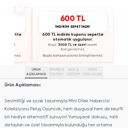
›
‹
L
600 TL
İNDE!
İNDİRİM SEPETİNDE!
onu sepette
600 TL indirim kuponu sepette
lanır.
otomatik uygulanır.
eri
sepet.
Koşul:
3000 TL ve üzeri
sepet.
z.
Kod gerekmez.
leştirilemez.
Başka kampanyalarla birleştirilemez.
ÜRÜN
SİPARİŞ &
İADE &
ÜRÜN
AÇIKLAMASI
TESLİMAT
DEĞİŞİM
ÖZELLIKLERI
Ürün Açıklaması:
Sevimliliği ve sıcak tasarımıyla Mini Dilek Habercisi
Koleksiyonu Peluş Oyuncak, hem duygusal hem de keyifli
bir hediye alternatifi sunuyor! Yumuşacık dokusu, tatlı
detayları ve özel tasarımıyla bulunduğu her ortama