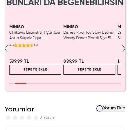
BUNLARI DA BEĞENEBİLİRSİN
MINISO
MINISO
MINIS
Chiikawa Lisanslı Sırt Çantası
Disney Pixar Toy Story Lisanslı
Disney 
Mavi
Askısı Sürpriz Figür –
Woody Döner Pipetli Şişe 590
Sürpriz
a
Koleksiyonluk Blind Box
mL – Kovboy Temalı Tasarım
Koleksi
4.3
(
3
)
Anahtarlık Aksesuar
599,99 TL
899,99 TL
1.999
SEPETE EKLE
SEPETE EKLE
Yorumlar
Yorum Ekle
0 Yorum