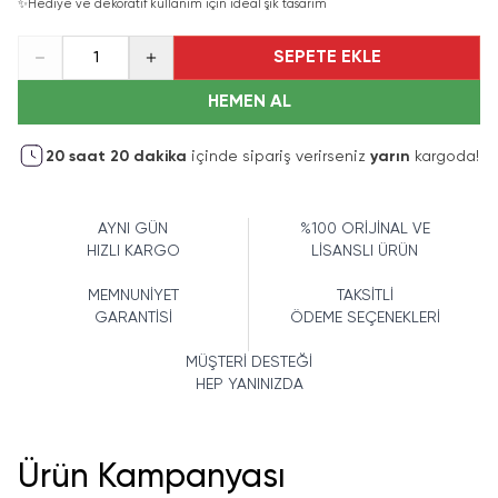
✨
Hediye ve dekoratif kullanım için ideal şık tasarım
SEPETE EKLE
1
HEMEN AL
20
saat
20
dakika
içinde sipariş verirseniz
yarın
kargoda!
AYNI GÜN
%100 ORİJİNAL VE
HIZLI KARGO
LİSANSLI ÜRÜN
MEMNUNİYET
TAKSİTLİ
GARANTİSİ
ÖDEME SEÇENEKLERİ
MÜŞTERİ DESTEĞİ
HEP YANINIZDA
Ürün Kampanyası