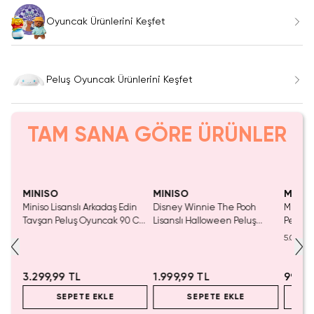
Oyuncak Ürünlerini Keşfet
Peluş Oyuncak Ürünlerini Keşfet
TAM SANA GÖRE ÜRÜNLER
Tükeniyor!
Yaln
Tük
MINISO
MINISO
MINIS
isi
Miniso Lisanslı Arkadaş Edin
Disney Winnie The Pooh
Miniso 
nu
Tavşan Peluş Oyuncak 90 Cm
Lisanslı Halloween Peluş
Peluş 
– Yumuşacık Sarılmalık Büyük
Oyuncak 28 Cm – Özel
Ginger
5.0
Boy
Koleksiyon Tasarım
Koleks
3.299,99 TL
1.999,99 TL
999,9
SEPETE EKLE
SEPETE EKLE