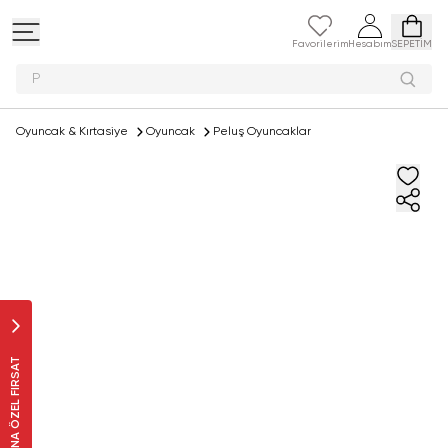
Favorilerim
Hesabım
SEPETİM
Peluş
Oyuncak & Kırtasiye
Oyuncak
Peluş Oyuncaklar
SANA ÖZEL FIRSAT