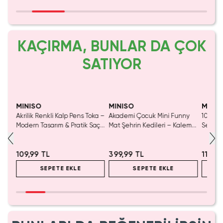
KAÇIRMA, BUNLAR DA ÇOK
SATIYOR
Tükeniyor!
Yalnızca 2 Adet Kaldı.
Yaln
Tükenmeden Satın Al
Tük
MINISO
MINISO
MINIS
ny
Akrilik Renkli Kalp Pens Toka –
Akademi Çocuk Mini Funny
10'Lu 
emli
Modern Tasarım & Pratik Saç
Mat Şehrin Kedileri – Kalemli
Seti –
Sabitleyici
Boyama Aktivite Seti
Uygula
Dokulu
109,99 TL
399,99 TL
119,9
SEPETE EKLE
SEPETE EKLE