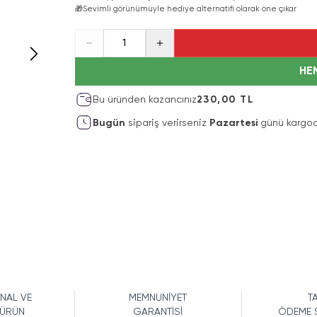
🎁
Sevimli görünümüyle hediye alternatifi olarak öne çıkar
1
HE
Bu üründen kazancınız
230,00 TL
Bugün
sipariş verirseniz
Pazartesi
günü kargod
İNAL VE
MEMNUNİYET
TA
 ÜRÜN
GARANTİSİ
ÖDEME 