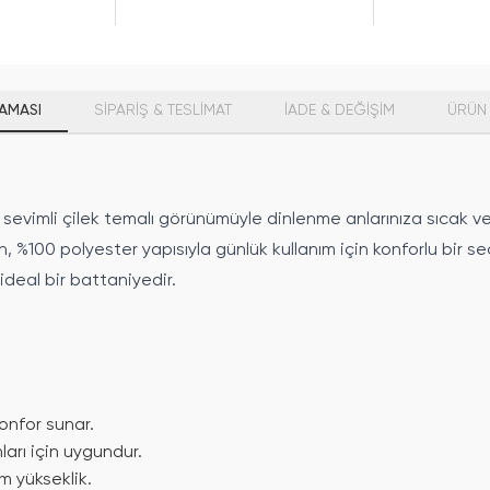
AMASI
SİPARİŞ & TESLİMAT
İADE & DEĞİŞİM
ÜRÜN 
evimli çilek temalı görünümüyle dinlenme anlarınıza sıcak ve
en, %100 polyester yapısıyla günlük kullanım için konforlu bir
ideal bir battaniyedir.
onfor sunar.
ları için uygundur.
m yükseklik.