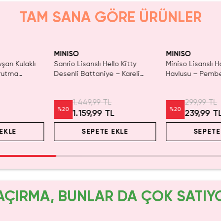
TAM SANA GÖRE ÜRÜNLER
ldı.
KAÇIRMA!
Tükeniyor!
n Al
MINISO
MINISO
vşan Kulaklı
Sanrio Lisanslı Hello Kitty
Miniso Lisanslı H
urutma
Desenli Battaniye – Kareli
Havlusu – Pembe
Emici
Yumuşacık Koltuk Yatak
cm Küçük Mutfa
vlu 60x23
Örtüsü
Havlusu
1.449,99 TL
299,99 TL
%
20
%
20
1.159,99 TL
239,99 T
EKLE
SEPETE EKLE
SEPETE
AÇIRMA, BUNLAR DA ÇOK SATIY