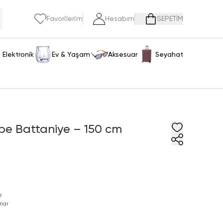
Favorilerim
Hesabım
SEPETİM
Elektronik
Ev & Yaşam
Aksesuar
Seyahat
embe Battaniye – 150 cm
r
nar