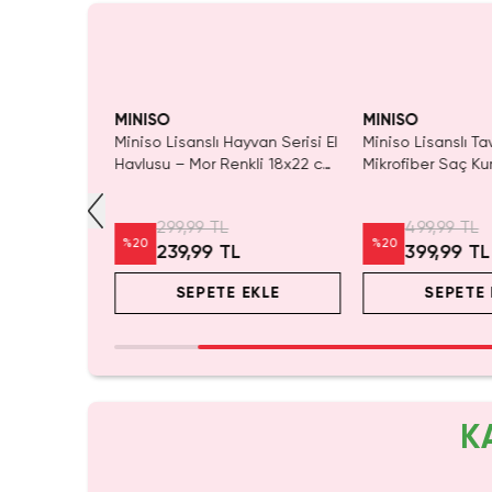
RMA!
Yalnızca 1 Adet Ka
SAKIN 
Tükenmeden Satı
MINISO
MINISO
ltese Serisi
Miniso Lisanslı Hayvan Serisi El
Miniso Lisanslı Ta
ma Havlusu –
Havlusu – Mor Renkli 18x22 cm
Mikrofiber Saç K
umuşak
Küçük Mutfak Banyo Havlusu
Havlusu – Süper 
Yumuşak Peluş Ha
299,99 TL
499,99 TL
Cm
%
20
%
20
239,99 TL
399,99 TL
EKLE
SEPETE EKLE
SEPETE 
K