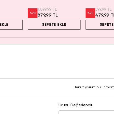
usu –
Oyuncak
Oyuncak 15,6 C
eri
1.099,99 TL
599,99 TL
%
20
%
20
879,99 TL
479,99 T
EKLE
SEPETE EKLE
SEPETE
Henüz yorum bulunmam
Ürünü Değerlendir