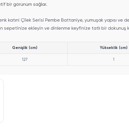
tif bir görünüm sağlar.
ıza renk katın! Çilek Serisi Pembe Battaniye, yumuşak yapısı v
n sepetinize ekleyin ve dinlenme keyfinize tatlı bir dokunuş k
Genişlik (cm)
Yükseklik (cm)
127
1