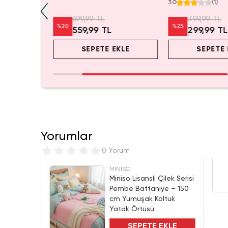
r
Kozmetik Çantası 21 cm
Mini Saklama Kut
3.0
(
1
)
Masaüstü Organiz
699,99 TL
399,99 TL
%
20
%
25
L
559,99 TL
299,99 TL
EKLE
SEPETE EKLE
SEPETE 
Yorumlar
0 Yorum
MINISO
Miniso Lisanslı Çilek Serisi
Pembe Battaniye – 150
cm Yumuşak Koltuk
Yatak Örtüsü
SEPETE EKLE