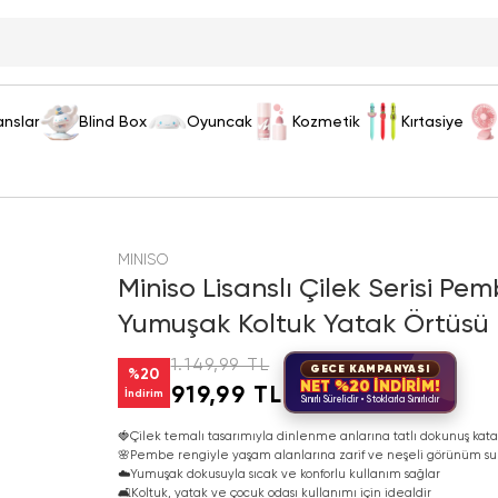
anslar
Blind Box
Oyuncak
Kozmetik
Kırtasiye
MINISO
Miniso Lisanslı Çilek Serisi P
Yumuşak Koltuk Yatak Örtüsü
1.149,99 TL
GECE KAMPANYASI
%
20
NET %20 İNDİRİM!
919,99 TL
İndirim
Sınırlı Sürelidir • Stoklarla Sınırlıdır
🍓
Çilek temalı tasarımıyla dinlenme anlarına tatlı dokunuş kata
🌸
Pembe rengiyle yaşam alanlarına zarif ve neşeli görünüm su
☁️
Yumuşak dokusuyla sıcak ve konforlu kullanım sağlar
🛋️
Koltuk, yatak ve çocuk odası kullanımı için idealdir