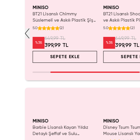
Yalnızca 4 Adet Kaldı.
Yalnızca 2 Adet K
Tükenmeden Satın Al
Tükenmeden Satı
MINISO
MINISO
 Su Şişesi
BT21 Lisanslı Chimmy
BT21 Lisanslı Sho
şil 16x26 Cm
Süslemeli ve Askılı Plastik Şişe
ve Askılı Plastik P
– Eğlenceli Taşınabilir Su
520 ML 16,3 Cm
5.0
(
2
)
5.0
(
2
)
Matarası 520 Ml
649,99 TL
649,99 TL
%
38
%
38
399,99 TL
399,99 TL
EKLE
SEPETE EKLE
SEPETE 
Yalnızca 1 Adet Kaldı.
Yalnızca 1 Adet Ka
Tükenmeden Satın Al
Tükenmeden Satı
MINISO
MINISO
y Story
Barbie Lisanslı Kayan Yıldız
Disney Tsum Tsu
 Box –
Detaylı Şeffaf ve Sulu
Mouse Lisanslı Ya