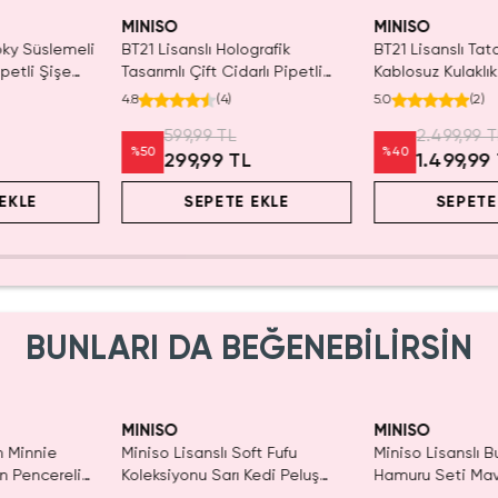
aldı.
SAKIN
n Al
MINISO
MINISO
oky Süslemeli
BT21 Lisanslı Holografik
BT21 Lisanslı Ta
ipetli Şişe
Tasarımlı Çift Cidarlı Pipetli
Kablosuz Kulaklık
Şişe RJ 800 ml
Otomatik Eşleşme
4.8
(
4
)
5.0
(
2
)
Bluetooth Kulakl
599,99 TL
2.499,99 T
%
50
%
40
299,99 TL
1.499,99
EKLE
SEPETE EKLE
SEPETE
BUNLARI DA BEĞENEBİLİRSİN
ldı.
SAKIN KAÇIRMA!
n Al
MINISO
MINISO
m Minnie
Miniso Lisanslı Soft Fufu
Miniso Lisanslı 
n Pencereli
Koleksiyonu Sarı Kedi Peluş
Hamuru Seti Mavi