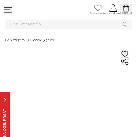
Favorilerim
Hesabım
SEPETİM
Ürün, kat
Ev & Yaşam
Plastik Şişeler
SANA ÖZEL FIRSAT