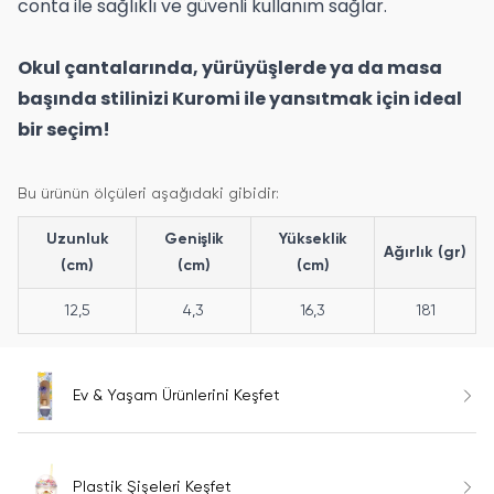
conta ile sağlıklı ve güvenli kullanım sağlar.
Okul çantalarında, yürüyüşlerde ya da masa
başında stilinizi Kuromi ile yansıtmak için ideal
bir seçim!
Bu ürünün ölçüleri aşağıdaki gibidir:
Uzunluk
Genişlik
Yükseklik
Ağırlık (gr)
(cm)
(cm)
(cm)
12,5
4,3
16,3
181
Ev & Yaşam Ürünlerini Keşfet
Plastik Şişeleri Keşfet