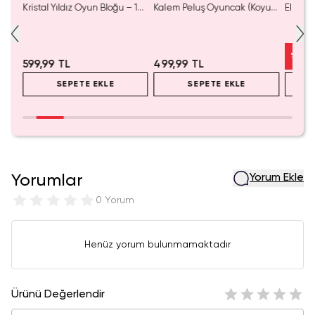
luş
Kristal Yıldız Oyun Bloğu – 14
Kalem Peluş Oyuncak (Koyu
Elma K
Cm
Pembe) - 17 cm
Çelik P
%
50
599,99 TL
499,99 TL
SEPETE EKLE
SEPETE EKLE
Yorumlar
Yorum Ekle
0 Yorum
Henüz yorum bulunmamaktadır
Ürünü Değerlendir