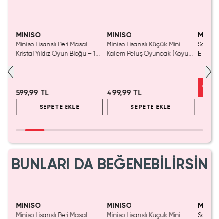
Yaln
Tük
MINISO
MINISO
MINIS
Miniso Lisanslı Peri Masalı
Miniso Lisanslı Küçük Mini
Sanrio 
luş
Kristal Yıldız Oyun Bloğu – 14
Kalem Peluş Oyuncak (Koyu
Elma K
Cm
Pembe) - 17 cm
Çelik P
%
50
599,99 TL
499,99 TL
SEPETE EKLE
SEPETE EKLE
BUNLARI DA BEĞENEBİLİRSİN
Yaln
Tük
MINISO
MINISO
MINIS
Miniso Lisanslı Peri Masalı
Miniso Lisanslı Küçük Mini
Sanrio 