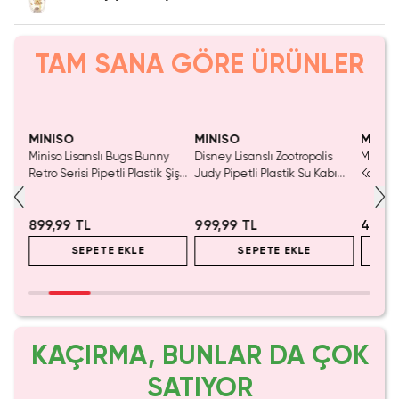
TAM SANA GÖRE ÜRÜNLER
SAKIN KAÇIRMA!
Tükeniyor!
Yaln
Tük
MINISO
MINISO
MINIS
z
Miniso Lisanslı Bugs Bunny
Disney Lisanslı Zootropolis
Mikko L
Retro Serisi Pipetli Plastik Şişe
Judy Pipetli Plastik Su Kabı
Kapaklı
) –
Seti – Eğlenceli İçecek
600 Ml – Sızdırmaz & Şeffaf
Askılı 
Sunumu
899,99 TL
999,99 TL
499,9
SEPETE EKLE
SEPETE EKLE
KAÇIRMA, BUNLAR DA ÇOK
SATIYOR