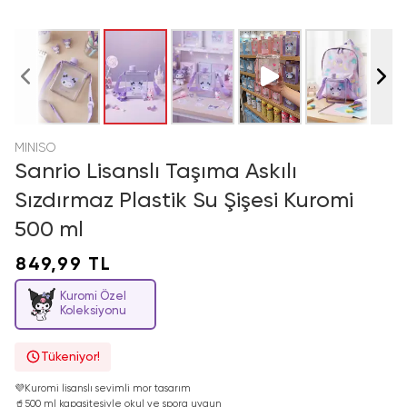
MINISO
Sanrio Lisanslı Taşıma Askılı
Sızdırmaz Plastik Su Şişesi Kuromi
500 ml
849,99 TL
Kuromi Özel
Koleksiyonu
Tükeniyor!
💜
Kuromi lisanslı sevimli mor tasarım
🥤
500 ml kapasitesiyle okul ve spora uygun