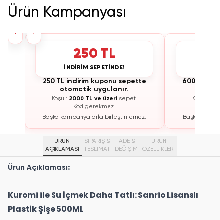
Ürün Kampanyası
›
‹
250 TL
İNDİRİM SEPETİNDE!
İNDİ
te
250 TL indirim kuponu sepette
600 TL ind
otomatik uygulanır.
otoma
Koşul:
2000 TL ve üzeri
sepet.
Koşul:
300
Kod gerekmez.
K
ez.
Başka kampanyalarla birleştirilemez.
Başka kampan
ÜRÜN
SİPARİŞ &
İADE &
ÜRÜN
AÇIKLAMASI
TESLİMAT
DEĞİŞİM
ÖZELLIKLERI
Ürün Açıklaması:
Kuromi ile Su İçmek Daha Tatlı: Sanrio Lisanslı
Plastik Şişe 500ML