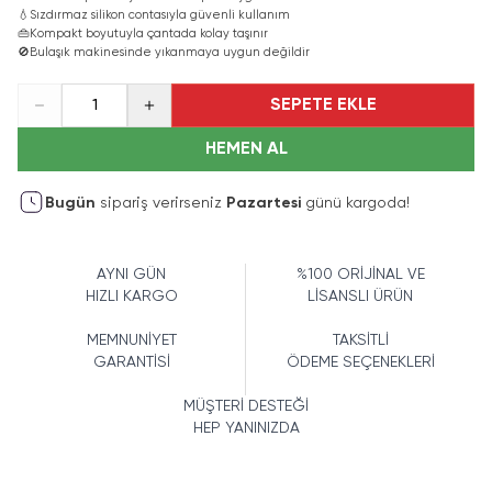
💧
Sızdırmaz silikon contasıyla güvenli kullanım
👜
Kompakt boyutuyla çantada kolay taşınır
🚫
Bulaşık makinesinde yıkanmaya uygun değildir
SEPETE EKLE
1
HEMEN AL
Bugün
sipariş verirseniz
Pazartesi
günü kargoda!
AYNI GÜN
%100 ORİJİNAL VE
HIZLI KARGO
LİSANSLI ÜRÜN
MEMNUNİYET
TAKSİTLİ
GARANTİSİ
ÖDEME SEÇENEKLERİ
MÜŞTERİ DESTEĞİ
HEP YANINIZDA