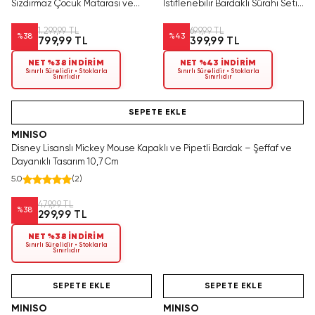
Sızdırmaz Çocuk Matarası ve
İstiflenebilir Bardaklı Sürahi Seti
Suluk (550 ml) – Pompompurin
Kuromi 1400 ml
1.299,99 TL
699,99 TL
%
38
%
43
799,99 TL
399,99 TL
NET %38 İNDİRİM
NET %43 İNDİRİM
Sınırlı Sürelidir • Stoklarla
Sınırlı Sürelidir • Stoklarla
Sınırlıdır
Sınırlıdır
Yalnızca 4 Adet Kaldı. Tükenmeden Satın Al
SEPETE EKLE
MINISO
Disney Lisanslı Mickey Mouse Kapaklı ve Pipetli Bardak – Şeffaf ve
Dayanıklı Tasarım 10,7 Cm
5.0
(
2
)
479,99 TL
%
38
299,99 TL
NET %38 İNDİRİM
Sınırlı Sürelidir • Stoklarla
Sınırlıdır
SAKIN KAÇIRMA!
Hızlı Teslimat
Yalnızca 1 Adet Kaldı.
Tükenmeden Satın Al
SEPETE EKLE
SEPETE EKLE
MINISO
MINISO