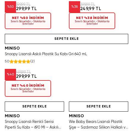
599,99 TL
399,99 TL
%
50
%
38
299,99 TL
249,99 TL
NET %50 İNDİRİM
NET %38 İNDİRİM
Sınırlı Sürelidir • Stoklarla
Sınırlı Sürelidir • Stoklarla
Sınırlıdır
Sınırlıdır
Tükeniyor!
SEPETE EKLE
MINISO
Snoopy Lisanslı Askılı Plastik Su Kabı Gri 640 mL
5.0
(
2
)
499,99 TL
%
40
299,99 TL
NET %40 İNDİRİM
Sınırlı Sürelidir • Stoklarla
Sınırlıdır
Yalnızca 4 Adet Kaldı.
Videolu Ürün
Hızlı Teslimat
Tükenmeden Satın Al
SEPETE EKLE
SEPETE EKLE
MINISO
MINISO
Snoopy Lisanslı Renkli Serisi
We Baby Bears Lisanslı Plastik
Pipetli Su Kabı – 690 Ml – Askılı
Şişe – Sızdırmaz Silikon Halkalı ve