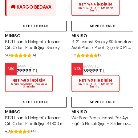
NET %44 İNDİRİM
🚚 KARGO BEDAVA
Sınırlı Sürelidir • Stoklarla
Sınırlıdır
Yalnızca 3 Adet Kaldı.
Hızlı Teslimat
Yalnızca 1 Adet Kaldı.
Tükenmeden Satın Al
Tükenmeden Satın Al
SEPETE EKLE
SEPETE EKLE
MINISO
MINISO
BT21 Lisanslı Holografik Tasarımlı
BT21 Lisanslı Shooky Süslemeli ve
Çift Cidarlı Pipetli Şişe Shooky
Askılı Plastik Pipetli Şişe 520 ML
800 ml
16,3 Cm
5.0
(
4
)
5.0
(
2
)
599,99 TL
649,99 TL
%
50
%
38
299,99 TL
399,99 TL
NET %50 İNDİRİM
NET %38 İNDİRİM
Sınırlı Sürelidir • Stoklarla
Sınırlı Sürelidir • Stoklarla
Sınırlıdır
Sınırlıdır
Videolu Ürün
Hızlı Teslimat
Tükeniyor!
SEPETE EKLE
SEPETE EKLE
MINISO
MINISO
BT21 Lisanslı Holografik Tasarımlı
We Bare Bears Lisanslı Boz Ayı
Çift Cidarlı Pipetli Şişe RJ 800 ml
Figürlü Plastik Şişe – Sızdırmaz
Hafif Su Matarası 600 ML
4.8
(
4
)