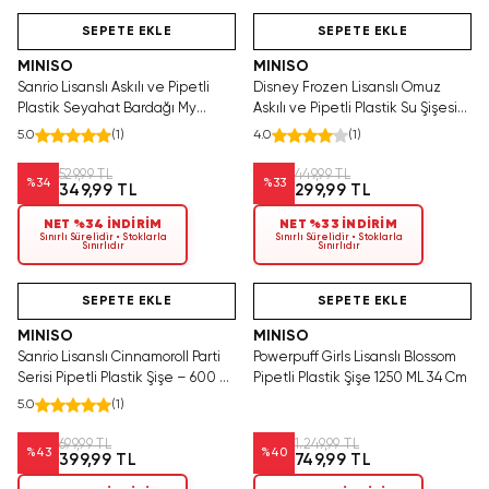
Videolu Ürün
Hızlı Teslimat
Videolu Ürün
SEPETE EKLE
SEPETE EKLE
MINISO
MINISO
Sanrio Lisanslı Askılı ve Pipetli
Disney Frozen Lisanslı Omuz
Plastik Seyahat Bardağı My
Askılı ve Pipetli Plastik Su Şişesi
Melody 535 ml
(520 ml) – Mor
5.0
(
1
)
4.0
(
1
)
529,99 TL
449,99 TL
%
34
%
33
349,99 TL
299,99 TL
NET %34 İNDİRİM
NET %33 İNDİRİM
Sınırlı Sürelidir • Stoklarla
Sınırlı Sürelidir • Stoklarla
Sınırlıdır
Sınırlıdır
Videolu Ürün
Hızlı Teslimat
Hızlı Teslimat
Ya
T
SEPETE EKLE
SEPETE EKLE
MINISO
MINISO
Sanrio Lisanslı Cinnamoroll Parti
Powerpuff Girls Lisanslı Blossom
Serisi Pipetli Plastik Şişe – 600 ml
Pipetli Plastik Şişe 1250 ML 34 Cm
Boncuklu Işıltılı Matara
5.0
(
1
)
699,99 TL
1.249,99 TL
%
43
%
40
399,99 TL
749,99 TL