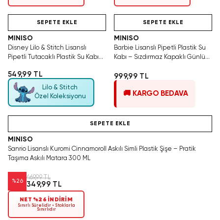
Hızlı Teslimat
Tükeniyor!
Hızlı Teslimat
SEPETE EKLE
SEPETE EKLE
MINISO
MINISO
Disney Lilo & Stitch Lisanslı
Barbie Lisanslı Pipetli Plastik Su
Pipetli Tutacaklı Plastik Su Kabı
Kabı – Sızdırmaz Kapaklı Günlük
25,2 Cm
Matara 750 ml
549,99 TL
999,99 TL
Lilo & Stitch
🚚 KARGO BEDAVA
Özel Koleksiyonu
Videolu Ürün
SEPETE EKLE
MINISO
Sanrio Lisanslı Kuromi Cinnamoroll Askılı Simli Plastik Şişe – Pratik
Taşıma Askılı Matara 300 ML
469,99 TL
%
26
349,99 TL
NET %26 İNDİRİM
Sınırlı Sürelidir • Stoklarla
Sınırlıdır