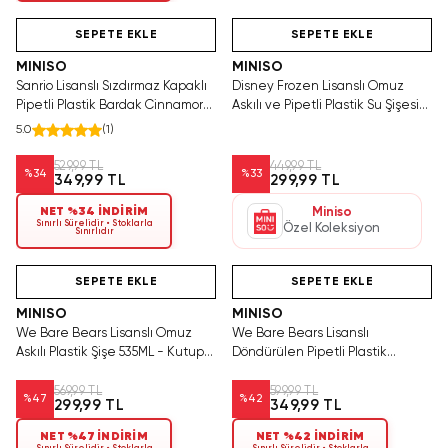
Hızlı Teslimat
Videolu Ürün
Yalnızca 4 Adet Kaldı.
Yalnızca 1 Adet Kaldı.
Tükenmeden Satın Al
Tükenmeden Satın Al
SEPETE EKLE
SEPETE EKLE
MINISO
MINISO
Sanrio Lisanslı Sızdırmaz Kapaklı
Disney Frozen Lisanslı Omuz
Pipetli Plastik Bardak Cinnamoroll
Askılı ve Pipetli Plastik Su Şişesi
535 ml
(520 ml) – Mavi
5.0
(
1
)
529,99 TL
449,99 TL
%
34
%
33
349,99 TL
299,99 TL
NET %34 İNDİRİM
Miniso
Sınırlı Sürelidir • Stoklarla
Özel Koleksiyon
Sınırlıdır
Hızlı Teslimat
Videolu Ürün
Yalnızca 2 Adet Kaldı.
Hızlı Teslimat
Tükenmeden Satın Al
SEPETE EKLE
SEPETE EKLE
MINISO
MINISO
We Bare Bears Lisanslı Omuz
We Bare Bears Lisanslı
Askılı Plastik Şişe 535ML - Kutup
Döndürülen Pipetli Plastik
Ayısı Tasarımlı Şık İçecek
Bardak 19.6 cm - İçecek
Arkadaşı
Ritüellerine Renk Katan Tasarım
569,99 TL
599,99 TL
%
47
%
42
299,99 TL
349,99 TL
NET %47 İNDİRİM
NET %42 İNDİRİM