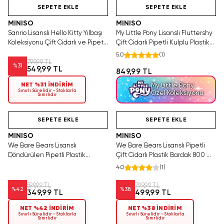
SEPETE EKLE
SEPETE EKLE
MINISO
MINISO
Sanrio Lisanslı Hello Kitty Yılbaşı
My Little Pony Lisanslı Fluttershy
Koleksiyonu Çift Cidarlı ve Pipetli
Çift Cidarlı Pipetli Kulplu Plastik
Şişe (800ml) – Büyük Matara
Şişe – Renk Geçişli Matara 27 Cm
5.0
(
1
)
799,99 TL
%
31
549,99 TL
849,99 TL
NET %31 İNDİRİM
My Little Pony
Sınırlı Sürelidir • Stoklarla
Özel Koleksiyonu
Sınırlıdır
Hızlı Teslimat
Videolu Ürün
Tükeniyor!
Hızlı Teslimat
SEPETE EKLE
SEPETE EKLE
MINISO
MINISO
We Bare Bears Lisanslı
We Bare Bears Lisanslı Pipetli
Döndürülen Pipetli Plastik
Çift Cidarlı Plastik Bardak 800 mL
Bardak 19.6 cm - İçecek
- Boz Ayı Temalı İçecek Arkadaşı
4.0
(
1
)
Ritüellerine Renk Katan Tasarım
599,99 TL
799,99 TL
%
42
%
38
349,99 TL
499,99 TL
NET %42 İNDİRİM
NET %38 İNDİRİM
Sınırlı Sürelidir • Stoklarla
Sınırlı Sürelidir • Stoklarla
Sınırlıdır
Sınırlıdır