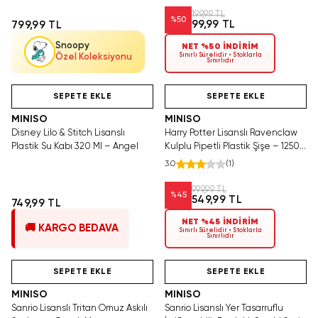
Tasarım
Dayanıklı 520 ml
199,99 TL
%
50
99,99 TL
799,99 TL
Snoopy
NET %50 İNDİRİM
Sınırlı Sürelidir • Stoklarla
Özel Koleksiyonu
Sınırlıdır
Tükeniyor!
Hızlı Teslimat
SAKIN KAÇIRMA!
Videolu Ürün
SEPETE EKLE
SEPETE EKLE
MINISO
MINISO
Disney Lilo & Stitch Lisanslı
Harry Potter Lisanslı Ravenclaw
Plastik Su Kabı 320 Ml – Angel
Kulplu Pipetli Plastik Şişe – 1250
ML Büyük Boy Su Matarası
3.0
(
1
)
999,99 TL
%
45
549,99 TL
749,99 TL
NET %45 İNDİRİM
🚚 KARGO BEDAVA
Sınırlı Sürelidir • Stoklarla
Sınırlıdır
Yalnızca 2 Adet Kaldı.
Hızlı Teslimat
Yalnızca 3 Adet Kaldı.
Tükenmeden Satın Al
Tükenmeden Satın Al
SEPETE EKLE
SEPETE EKLE
MINISO
MINISO
Sanrio Lisanslı Tritan Omuz Askılı
Sanrio Lisanslı Yer Tasarruflu