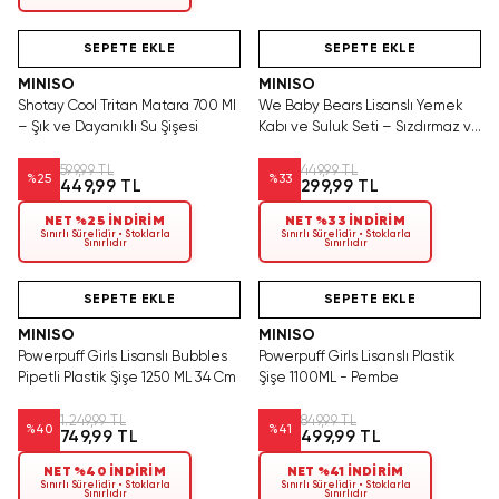
Hızlı Teslimat
Hızlı Teslimat
SEPETE EKLE
SEPETE EKLE
MINISO
MINISO
Shotay Cool Tritan Matara 700 Ml
We Baby Bears Lisanslı Yemek
– Şık ve Dayanıklı Su Şişesi
Kabı ve Suluk Seti – Sızdırmaz ve
Dayanıklı 450 ml
599,99 TL
449,99 TL
%
25
%
33
449,99 TL
299,99 TL
NET %25 İNDİRİM
NET %33 İNDİRİM
Sınırlı Sürelidir • Stoklarla
Sınırlı Sürelidir • Stoklarla
Sınırlıdır
Sınırlıdır
Videolu Ürün
Hızlı Teslimat
Videolu Ürün
SEPETE EKLE
SEPETE EKLE
MINISO
MINISO
Powerpuff Girls Lisanslı Bubbles
Powerpuff Girls Lisanslı Plastik
Pipetli Plastik Şişe 1250 ML 34 Cm
Şişe 1100ML - Pembe
1.249,99 TL
849,99 TL
%
40
%
41
749,99 TL
499,99 TL
NET %40 İNDİRİM
NET %41 İNDİRİM
Sınırlı Sürelidir • Stoklarla
Sınırlı Sürelidir • Stoklarla
Sınırlıdır
Sınırlıdır