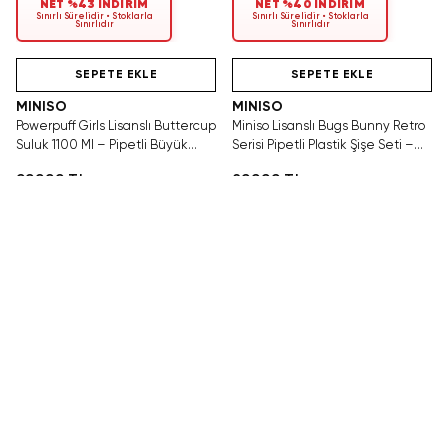
NET %43 İNDİRİM
NET %40 İNDİRİM
Sınırlı Sürelidir • Stoklarla
Sınırlı Sürelidir • Stoklarla
Sınırlıdır
Sınırlıdır
Videolu Ürün
Hızlı Teslimat
Videolu Ürün
SEPETE EKLE
SEPETE EKLE
MINISO
MINISO
Powerpuff Girls Lisanslı Buttercup
Miniso Lisanslı Bugs Bunny Retro
Suluk 1100 Ml – Pipetli Büyük
Serisi Pipetli Plastik Şişe Seti –
Kapasiteli Şişe
Eğlenceli İçecek Sunumu
999,99 TL
899,99 TL
🚚 KARGO BEDAVA
🚚 KARGO BEDAVA
Videolu Ürün
SEPETE EKLE
MINISO
Disney Lisanslı Zootropolis Judy Polis Serisi Plastik Şişe – Pipetli &
Saplı Tasarım
1.499,99 TL
🚚 KARGO BEDAVA