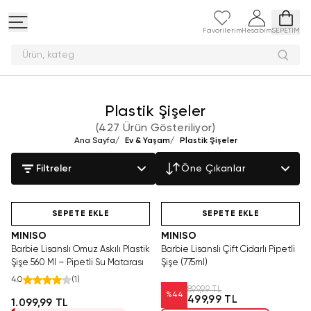
Favorilerim
Hesabım
SEPETİM
Plastik Şişeler
(
427 Ürün Gösteriliyor
)
Ana Sayfa
/
Ev & Yaşam
/
Plastik Şişeler
Filtreler
Öne Çıkanlar
Hızlı Teslimat
Hızlı Teslimat
SEPETE EKLE
SEPETE EKLE
MINISO
MINISO
Barbie Lisanslı Omuz Askılı Plastik
Barbie Lisanslı Çift Cidarlı Pipetli
Şişe 560 Ml – Pipetli Su Matarası
Şişe (775ml)
4.0
(
1
)
899,99 TL
%
44
499,99 TL
1.099,99 TL