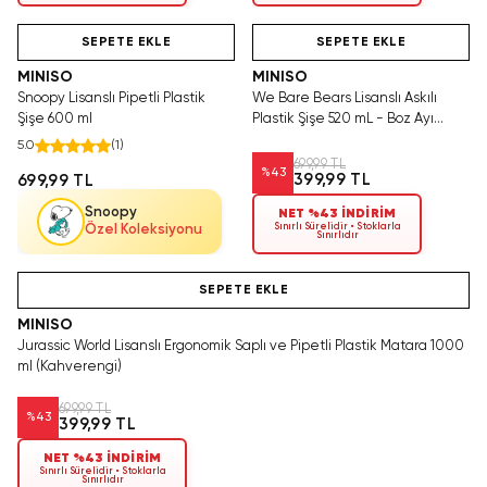
Hızlı Teslimat
Tükeniyor!
Videolu Ürün
SEPETE EKLE
SEPETE EKLE
MINISO
MINISO
Snoopy Lisanslı Pipetli Plastik
We Bare Bears Lisanslı Askılı
Şişe 600 ml
Plastik Şişe 520 mL - Boz Ayı
Tasarımlı Neşeli İçecek Arkadaşı
5.0
(
1
)
699,99 TL
%
43
399,99 TL
699,99 TL
Snoopy
NET %43 İNDİRİM
Sınırlı Sürelidir • Stoklarla
Özel Koleksiyonu
Sınırlıdır
Videolu Ürün
SEPETE EKLE
MINISO
Jurassic World Lisanslı Ergonomik Saplı ve Pipetli Plastik Matara 1000
ml (Kahverengi)
699,99 TL
%
43
399,99 TL
NET %43 İNDİRİM
Sınırlı Sürelidir • Stoklarla
Sınırlıdır