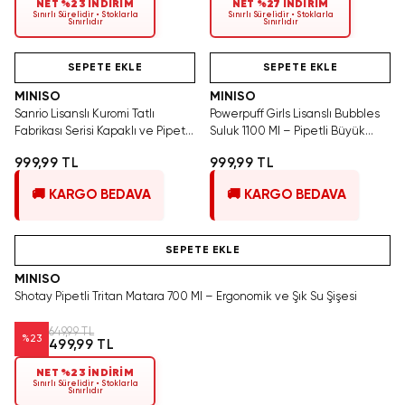
NET %23 İNDİRİM
NET %27 İNDİRİM
Sınırlı Sürelidir • Stoklarla
Sınırlı Sürelidir • Stoklarla
Sınırlıdır
Sınırlıdır
Hızlı Teslimat
Videolu Ürün
Hızlı Teslimat
SEPETE EKLE
SEPETE EKLE
MINISO
MINISO
Sanrio Lisanslı Kuromi Tatlı
Powerpuff Girls Lisanslı Bubbles
Fabrikası Serisi Kapaklı ve Pipetli
Suluk 1100 Ml – Pipetli Büyük
Dekoratif Seramik Bardak 400 ml
Kapasiteli Şişe
999,99 TL
999,99 TL
🚚 KARGO BEDAVA
🚚 KARGO BEDAVA
Hızlı Teslimat
SEPETE EKLE
MINISO
Shotay Pipetli Tritan Matara 700 Ml – Ergonomik ve Şık Su Şişesi
649,99 TL
%
23
499,99 TL
NET %23 İNDİRİM
Sınırlı Sürelidir • Stoklarla
Sınırlıdır