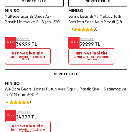
SEPETE EKLE
SEPETE EKLE
MINISO
MINISO
Maltese Lisanslı Omuz Askılı
Sanrio Lisanslı My Melody Tatlı
Plastik Matara ve Su Şişesi (520
Fabrikası Serisi Kalp Pipetli Çift
ml) – Pembe
Duvarlı Şişe 440 ml
5.0
(
1
)
599,99 TL
699,99 TL
%
42
%
43
349,99 TL
399,99 TL
NET %42 İNDİRİM
NET %43 İNDİRİM
Sınırlı Sürelidir • Stoklarla
Sınırlı Sürelidir • Stoklarla
Sınırlıdır
Sınırlıdır
Hızlı Teslimat
SEPETE EKLE
MINISO
We Bare Bears Lisanslı Kutup Ayısı Figürlü Plastik Şişe – Sızdırmaz ve
Hafif Matara 600 ML
5.0
(
1
)
399,99 TL
%
38
249,99 TL
NET %38 İNDİRİM
Sınırlı Sürelidir • Stoklarla