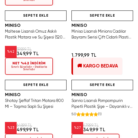
Sınırlıdır
Hızlı Teslimat
Videolu Ürün
Tükeniyor!
Hızlı Teslimat
SEPETE EKLE
SEPETE EKLE
MINISO
MINISO
Maltese Lisanslı Omuz Askılı
Miniso Lisanslı Minions Cadılar
Plastik Matara ve Su Şişesi (520
Bayramı Serisi Çift Cidarlı Plastik
ml) – Mavi
Su Kabı 19,7 Cm
599,99 TL
%
42
349,99 TL
1.799,99 TL
NET %42 İNDİRİM
🚚 KARGO BEDAVA
Sınırlı Sürelidir • Stoklarla
Sınırlıdır
Hızlı Teslimat
Hızlı Teslimat
Yalnızca 1 Adet Kaldı.
Tükenmeden Satın Al
SEPETE EKLE
SEPETE EKLE
MINISO
MINISO
Shotay Şeffaf Tritan Matara 800
Sanrio Lisanslı Pompompurin
Ml – Taşıma Saplı Su Şişesi
Pipetli Plastik Şişe – Dayanıklı ve
Şık Sarı Matara 535 Ml
5.0
(
1
)
649,99 TL
479,99 TL
%
23
%
27
499,99 TL
349,99 TL