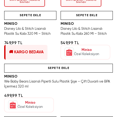
Sınırlı Sürelidir • Stoklarla
Sınırlı Sürelidir • Stoklarla
Sınırlıdır
Sınırlıdır
Hızlı Teslimat
Hızlı Teslimat
Yalnızca 1 Adet Kaldı.
Tükeniyor!
Tükenmeden Satın Al
SEPETE EKLE
SEPETE EKLE
MINISO
MINISO
Disney Lilo & Stitch Lisanslı
Disney Lilo & Stitch Lisanslı
Plastik Su Kabı 320 Ml – Stitch
Plastik Su Kabı 260 Ml – Stitch
749,99 TL
549,99 TL
Miniso
🚚 KARGO BEDAVA
Özel Koleksiyon
Hızlı Teslimat
SEPETE EKLE
MINISO
We Baby Bears Lisanslı Pipetli Sulu Plastik Şişe – Çift Duvarlı ve BPA
İçermez 320 ml
499,99 TL
Miniso
Özel Koleksiyon
Hızlı Teslimat
Videolu Ürün
Tükeniyor!
Hızlı Teslimat