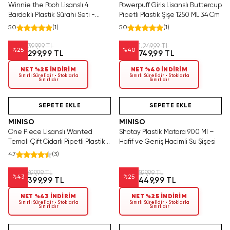
Winnie the Pooh Lisanslı 4
Powerpuff Girls Lisanslı Buttercup
Bardaklı Plastik Sürahi Seti -
Pipetli Plastik Şişe 1250 ML 34 Cm
1000 ml
5.0
(
1
)
5.0
(
1
)
399,99 TL
1.249,99 TL
%
25
%
40
299,99 TL
749,99 TL
NET %25 İNDİRİM
NET %40 İNDİRİM
Sınırlı Sürelidir • Stoklarla
Sınırlı Sürelidir • Stoklarla
Sınırlıdır
Sınırlıdır
Yalnızca 2 Adet Kaldı.
Hızlı Teslimat
Tükenmeden Satın Al
SEPETE EKLE
SEPETE EKLE
MINISO
MINISO
One Piece Lisanslı Wanted
Shotay Plastik Matara 900 Ml –
Temalı Çift Cidarlı Pipetli Plastik
Hafif ve Geniş Hacimli Su Şişesi
Su Kabı – 420 ml Terleme
4.7
(
3
)
Yapmaz Matara
699,99 TL
599,99 TL
%
43
%
25
399,99 TL
449,99 TL
NET %43 İNDİRİM
NET %25 İNDİRİM
Sınırlı Sürelidir • Stoklarla
Sınırlı Sürelidir • Stoklarla
Sınırlıdır
Sınırlıdır
Tükeniyor!
Hızlı Teslimat
Yalnızca 1 Adet Kaldı.
SAKIN KAÇIRMA!
Tükenmeden Satın Al