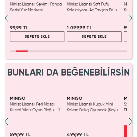
Miniso Lisanslı Sevimli Panda
Miniso Lisanslı Soft Fufu
Miniso 
yu
Serisi Yüz Maskesi –
Koleksiyonu Aç Tavşan Peluş
Kristal
Ferahlatıcı Aloe Vera Özlü 17
Oyuncak
Cm
Cm
99,99 TL
1.099,99 TL
599,9
SEPETE EKLE
SEPETE EKLE
BUNLARI DA BEĞENEBİLİRSİN
Yaln
Tük
MINISO
MINISO
MINIS
Miniso Lisanslı Peri Masalı
Miniso Lisanslı Küçük Mini
Sanrio 
luş
Kristal Yıldız Oyun Bloğu – 14
Kalem Peluş Oyuncak (Koyu
Elma K
Cm
Pembe) - 17 cm
Çelik P
%
50
599,99 TL
499,99 TL