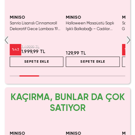
Yalnızca 3 Adet Kaldı.
Yalnızca 1 Adet Kaldı.
Tükenmeden Satın Al
Tükenmeden Satın Al
MINISO
MINISO
MINIS
isi
Sanrio Lisanslı Cinnamoroll
Halloween Masaüstü Saplı
Sanrio 
ası
Dekoratif Gece Lambası 19
Işıklı Balkabağı – Cadılar
Gece 
CM
Bayramı Temalı Pilli Dekoratif
Işıklı 
Aydınlatma
3.499,99 TL
%
43
%
30
1.999,99 TL
129,99 TL
SEPETE EKLE
SEPETE EKLE
KAÇIRMA, BUNLAR DA ÇOK
SATIYOR
SAKIN KAÇIRMA!
MINISO
MINISO
MINIS