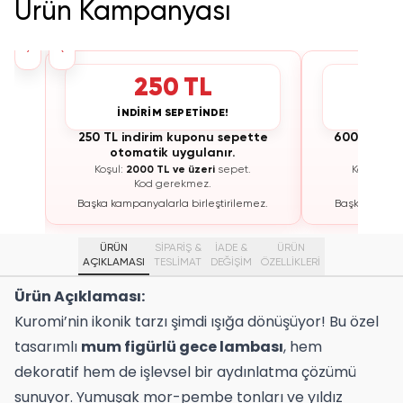
Ürün Kampanyası
›
‹
250 TL
İNDİRİM SEPETİNDE!
İNDİ
te
250 TL indirim kuponu sepette
600 TL ind
otomatik uygulanır.
otoma
Koşul:
2000 TL ve üzeri
sepet.
Koşul:
300
Kod gerekmez.
K
ez.
Başka kampanyalarla birleştirilemez.
Başka kampan
ÜRÜN
SİPARİŞ &
İADE &
ÜRÜN
AÇIKLAMASI
TESLİMAT
DEĞİŞİM
ÖZELLIKLERI
Ürün Açıklaması:
Kuromi’nin ikonik tarzı şimdi ışığa dönüşüyor! Bu özel
tasarımlı
mum figürlü gece lambası
, hem
dekoratif hem de işlevsel bir aydınlatma çözümü
sunuyor. Yumuşak mor-pembe tonları ve yıldız