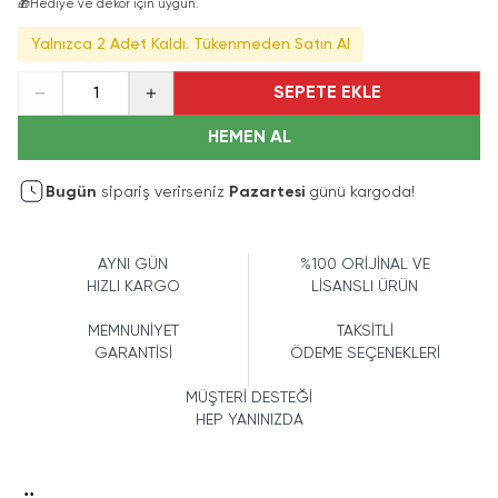
🎁
Hediye ve dekor için uygun.
Yalnızca 2 Adet Kaldı. Tükenmeden Satın Al
SEPETE EKLE
1
HEMEN AL
Bugün
sipariş verirseniz
Pazartesi
günü kargoda!
AYNI GÜN
%100 ORİJİNAL VE
HIZLI KARGO
LİSANSLI ÜRÜN
MEMNUNİYET
TAKSİTLİ
GARANTİSİ
ÖDEME SEÇENEKLERİ
MÜŞTERİ DESTEĞİ
HEP YANINIZDA