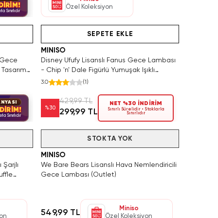
DİRİM!
Özel Koleksiyon
rla Sınırlıdır
ın Al
Tükeniyor!
Hızlı Teslimat
Hızlı Teslimat
Yalnızca 1 
Yalnızca
SEPETE EKLE
MINISO
s Gece
Disney Ufufy Lisanslı Fanus Gece Lambası
 Tasarım
- Chip 'n' Dale Figürlü Yumuşak Işıklı
Dekoratif Aydınlatma
3.0
(
1
)
429,99 TL
NYASI
NET %30 İNDİRİM
%
30
DİRİM!
Sınırlı Sürelidir • Stoklarla
299,99 TL
Sınırlıdır
rla Sınırlıdır
Tükendi
STOKTA YOK
MINISO
 Şarjlı
We Bare Bears Lisanslı Hava Nemlendiricili
ffle
Gece Lambası (Outlet)
Miniso
549,99 TL
yon
Özel Koleksiyon