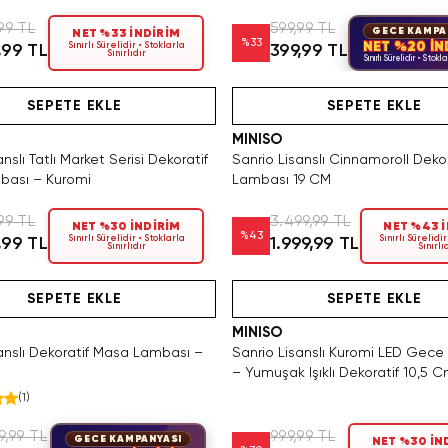
99 TL
599,99 TL
GECE KAMPA
NET %33 İNDİRİM
%
33
NET %20 İN
Sınırlı Sürelidir • Stoklarla
,99 TL
399,99 TL
Sınırlıdır
Sınırlı Sürelidir • Stoklar
ızca 3 Adet Kaldı. Tükenmeden Satın Al
SAKIN KAÇIRMA!
Tükeniyor!
Yalnızca 1 Adet Kaldı. Tükenm
Hızlı Teslimat
SEPETE EKLE
SEPETE EKLE
MINISO
nslı Tatlı Market Serisi Dekoratif
Sanrio Lisanslı Cinnamoroll Deko
bası – Kuromi
Lambası 19 CM
99 TL
3.499,99 TL
NET %30 İNDİRİM
NET %43 
%
43
Sınırlı Sürelidir • Stoklarla
Sınırlı Sürelidir
,99 TL
1.999,99 TL
Sınırlıdır
Sınırlı
Tükeniyor!
Hızlı Teslimat
Videolu Ürün
SAKIN KAÇIRMA!
Videolu Ürün
Hızlı Teslimat
SEPETE EKLE
SEPETE EKLE
MINISO
anslı Dekoratif Masa Lambası –
Sanrio Lisanslı Kuromi LED Gec
– Yumuşak Işıklı Dekoratif 10,5 
(
1
)
9,99 TL
999,99 TL
GECE KAMPANYASI
NET %30 İN