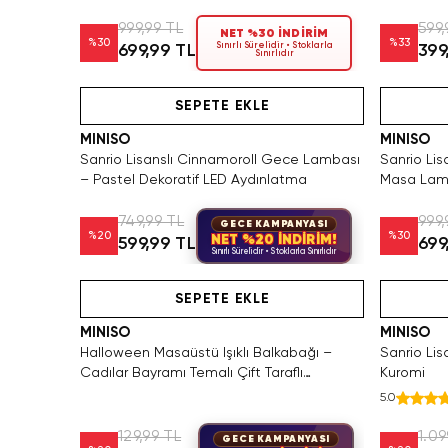
999,99 TL
599,
NET %30 İNDİRİM
%
30
%
33
Sınırlı Sürelidir • Stoklarla
699,99 TL
399
Sınırlıdır
Tükeniyor!
Hızlı Teslimat
Yaln
SEPETE EKLE
MINISO
MINISO
Sanrio Lisanslı Cinnamoroll Gece Lambası
Sanrio Lisa
– Pastel Dekoratif LED Aydınlatma
Masa Lam
749,99 TL
999,
GECE KAMPANYASI
%
20
%
30
NET %20 İNDİRİM!
599,99 TL
699
Sınırlı Sürelidir • Stoklarla Sınırlıdır
den Satın Al
Hızlı Teslimat
Hızlı Teslimat
SEPETE EKLE
MINISO
MINISO
Halloween Masaüstü Işıklı Balkabağı –
Sanrio Lis
Cadılar Bayramı Temalı Çift Taraflı
Kuromi
Dekoratif Lamba
5.0
129,99 TL
1.09
GECE KAMPANYASI