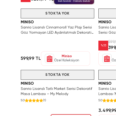
Sınırlı Sürelidir • Stoklarla Sınırlıdır
Hızlı Teslimat
Tükendi
STOKTA YOK
Tükendi
MINISO
MINISO
Sanrio Lisanslı Cinnamoroll Yaz Plajı Serisi
Sanrio Lis
Göz Yormayan LED Aydınlatmalı Dekoratif
Serisi Gö
Mini Masa Lambası
Dekoratif
599,
%
33
399
Miniso
599,99 TL
Özel Koleksiyon
Öz
Videolu Ürün
Tükendi
STOKTA YOK
Tükendi
MINISO
MINISO
Sanrio Lisanslı Tatlı Market Serisi Dekoratif
Sanrio Li
Masa Lambası – My Melody
Lambası 
5.0
(
1
)
5.0
3.499,9