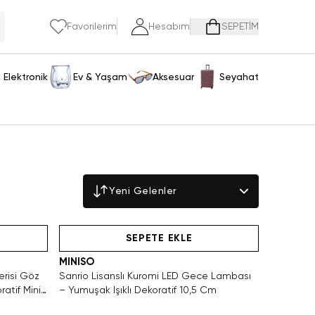
Favorilerim
Hesabım
SEPETİM
Elektronik
Ev & Yaşam
Aksesuar
Seyahat
Yeni Gelenler
n Satın Al
Yalnızca 3 Adet Kaldı. Tükenmeden Satın Al
SEPETE EKLE
MINISO
erisi Göz
Sanrio Lisanslı Kuromi LED Gece Lambası
atif Mini
– Yumuşak Işıklı Dekoratif 10,5 Cm