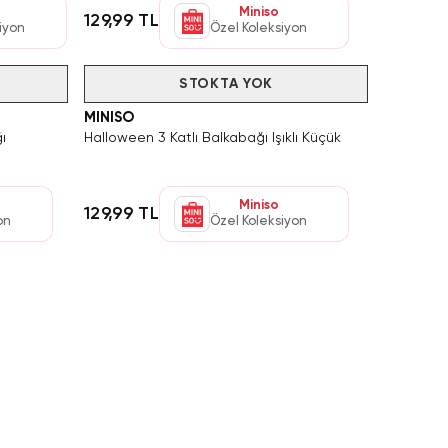
Miniso
129,99 TL
iyon
Özel Koleksiyon
Tükendi
STOKTA YOK
MINISO
ı
Halloween 3 Katlı Balkabağı Işıklı Küçük
Miniso
129,99 TL
on
Özel Koleksiyon
iyonel hem de estetik çözümler sunuyor. Yatak
rn çizgileri, renk alternatifleri ve kolay kullanım