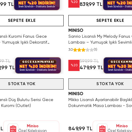
%
20
NET %20 İNDİRİM!
NET %20 İN
,99 TL
839,99 TL
Sınırlı Sürelidir • Stoklarla Sınırlıdır
Sınırlı Sürelidir • Stokla
Hızlı Teslimat
Videolu Ürün
Yalnızca 4 Adet Kaldı. Tükenmeden Sat
Hızlı Teslimat
Videolu Ürün
SEPETE EKLE
SEPETE EKLE
MINISO
sanslı Kuromi Fanus Gece
Sanrio Lisanslı My Melody Fanu
Yumuşak Işıklı Dekoratif
Lambası – Yumuşak Işıklı Sevimli
a 13,5 Cm
13,5 Cm
3.0
(
1
)
99 TL
599,99 TL
GECE KAMPANYASI
GECE KAMPA
%
20
NET %20 İNDİRİM!
NET %20 İN
,99 TL
479,99 TL
Sınırlı Sürelidir • Stoklarla Sınırlıdır
Sınırlı Sürelidir • Stokla
2 Adet Kaldı. Tükenmeden Satın Al
STOKTA YOK
Tükendi
STOKTA YOK
MINISO
anslı Düş Bulutu Serisi Gece
Mikko Lisanslı Ayarlanabilir Başlıklı
 Kuromi (Outlet)
Dokunmatik Masa Lambası - Sou
(Outlet)
Miniso
Miniso
TL
849,99 TL
Özel Koleksiyon
Özel Koleksi