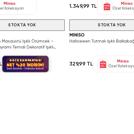
Miniso
Miniso
1.349,99 TL
el Koleksiyon
Özel Koleks
Hızlı Teslimat
STOKTA YOK
Tükendi
STOKTA YOK
MINISO
 Masaüstü Işıklı Örümcek –
Halloween Tutmalı Işıklı Balkabağ
yramı Temalı Dekoratif Işıklı
igürü
GECE KAMPANYASI
Miniso
L
329,99 TL
NET %20 İNDİRİM!
Özel Koleksiy
Sınırlı Sürelidir • Stoklarla Sınırlıdır
k katmak için tasarlanmış
miniso aydınlatma ürünleri
, hem fonks
dasına kadar her mekana uygun çeşitlerle dolu bu kategori; mode
k için
Miniso
sitesini ziyaret edebilirsiniz.