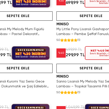
%
30
NET %20 İNDİRİM!
Sınırlı Sürelidir •
,99 TL
699,99 TL
Sınırlıdır
Sınırlı Sürelidir • Stoklarla Sınırlıdır
SAKIN KAÇIRMA!
Tükeniyor!
Hızlı Teslimat
Hızlı Teslimat
SEPETE EKLE
SEPETE EKLE
MINISO
anslı My Melody Mum Figürlü
My Little Pony Lisanslı Gashap
ası – Pastel Dekoratif
Lambası – Pembe Şeffaf Fanusl
ma
Masaüstü LED Aydınlatma 10 C
5.0
(
1
)
99 TL
499,99 TL
GECE KAMPANYASI
NET %40 İN
%
40
NET %20 İNDİRİM!
Sınırlı Sürelidir •
,99 TL
299,99 TL
Sınırlıdır
Sınırlı Sürelidir • Stoklarla Sınırlıdır
alnızca 2 Adet Kaldı. Tükenmeden Satın Al
Tükeniyor!
Videolu Ürün
Hızlı Teslimat
Hızlı Teslim
SEPETE EKLE
SEPETE EKLE
MINISO
anslı Kuromi Yaz Serisi Gece
Sanrio Lisanslı My Melody Yaz Se
Dokunmatik ve Şarj Edilebilir
Lambası – Tropikal Tasarımlı Pilli
 Lambası
Aydınlatma
5.0
(
1
)
99 TL
1.049,99 TL
GECE KAMPANYASI
GECE KAMPA