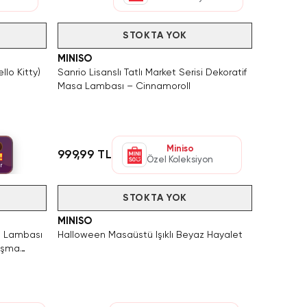
Hızlı Teslimat
Videolu Ürün
Tükendi
STOKTA YOK
MINISO
llo Kitty)
Sanrio Lisanslı Tatlı Market Serisi Dekoratif
Masa Lambası – Cinnamoroll
Miniso
999,99 TL
!
Özel Koleksiyon
ır
Tükendi
STOKTA YOK
MINISO
a Lambası
Halloween Masaüstü Işıklı Beyaz Hayalet
lışma