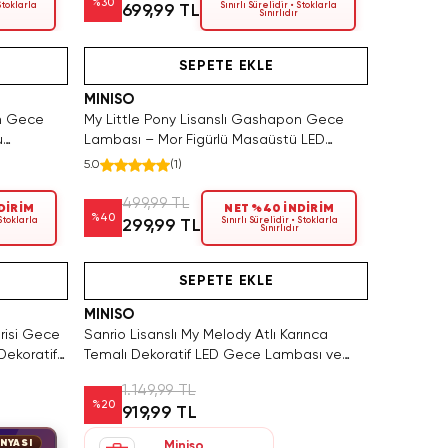
%
30
 Stoklarla
Sınırlı Sürelidir • Stoklarla
699,99 TL
Sınırlıdır
Videolu Ürün
SEPETE EKLE
MINISO
on Gece
My Little Pony Lisanslı Gashapon Gece
u
Lambası – Mor Figürlü Masaüstü LED
m
Aydınlatma 10 Cm
5.0
(
1
)
499,99 TL
DİRİM
NET %40 İNDİRİM
%
40
 Stoklarla
Sınırlı Sürelidir • Stoklarla
299,99 TL
Sınırlıdır
at
Yalnızca 1 Adet Kaldı. Tükenmeden Satın Al
SEPETE EKLE
MINISO
risi Gece
Sanrio Lisanslı My Melody Atlı Karınca
 Dekoratif
Temalı Dekoratif LED Gece Lambası ve
Oda Aydınlatması
1.149,99 TL
%
20
919,99 TL
NYASI
Miniso