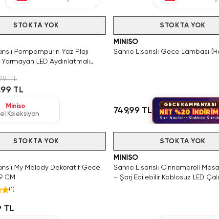
Hızlı Teslimat
Videolu Ürün
STOKTA YOK
Tükendi
STOKTA YOK
MINISO
anslı Pompompurin Yaz Plajı
Sanrio Lisanslı Gece Lambası (He
z Yormayan LED Aydınlatmalı
 Mini Masa Lambası
99 TL
,99 TL
GECE KAMPANYASI
Miniso
749,99 TL
NET %20 İNDİRİM
el Koleksiyon
Sınırlı Sürelidir • Stoklarla Sınırlıd
Hızlı Teslimat
Videolu Ürün
STOKTA YOK
Tükendi
STOKTA YOK
MINISO
sanslı My Melody Dekoratif Gece
Sanrio Lisanslı Cinnamoroll Mas
19 CM
– Şarj Edilebilir Kablosuz LED Ça
Lambası 22 Cm
(
1
)
9 TL