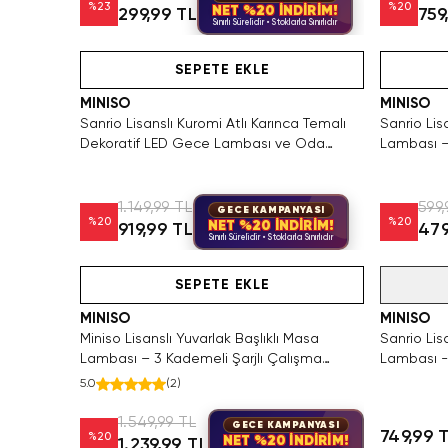
%
23
%
20
NET %20 İNDİRİM!
299,99 TL
759
Sınırlı Sürelidir • Stoklarla Sınırlıdır
Videolu Ürün
SEPETE EKLE
MINISO
MINISO
Sanrio Lisanslı Kuromi Atlı Karınca Temalı
Sanrio Li
Dekoratif LED Gece Lambası ve Oda
Lambası – 
Aydınlatması
Aydınlatm
1.149,99 TL
599,
GECE KAMPANYASI
%
20
%
20
NET %20 İNDİRİM!
919,99 TL
479
Sınırlı Sürelidir • Stoklarla Sınırlıdır
Hızlı Teslimat
Yalnızca 
SEPETE EKLE
Tükendi
MINISO
MINISO
Miniso Lisanslı Yuvarlak Başlıklı Masa
Sanrio Lis
Lambası – 3 Kademeli Şarjlı Çalışma
Lambası -
Lambası 43 Cm
5.0
(
2
)
1.549,99 TL
GECE KAMPANYASI
749,99 
%
20
NET %20 İNDİRİM!
1.239,99 TL