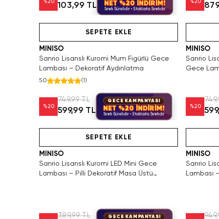
%
20
%
20
NET %20 İNDİRİM!
103,99 TL
879
Sınırlı Sürelidir • Stoklarla Sınırlıdır
Yalnızca 2 Adet Kaldı. Tükenmeden Satın Al
Tükeniyor!
SEPETE EKLE
MINISO
MINISO
Sanrio Lisanslı Kuromi Mum Figürlü Gece
Sanrio Lis
Lambası – Dekoratif Aydınlatma
Gece Lamb
Aydınlat
5.0
(
1
)
749,99 TL
749,
GECE KAMPANYASI
%
20
%
20
NET %20 İNDİRİM!
599,99 TL
599
Sınırlı Sürelidir • Stoklarla Sınırlıdır
 Ürün
SAKIN KAÇIRMA!
Hızlı Teslimat
Y
SEPETE EKLE
MINISO
MINISO
Sanrio Lisanslı Kuromi LED Mini Gece
Sanrio Lis
Lambası – Pilli Dekoratif Masa Üstü
Lambası – 
Aydınlatma Figürü 8 Cm
LED Masa
389,99 TL
949,
GECE KAMPANYASI