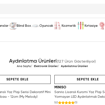
anslar
Blind Box
Oyuncak
Kozmetik
Kırtasiye
Aydınlatma Ürünleri
(
127 Ürün Gösteriliyor
)
Ana Sayfa
/
Elektronik Ürünler
/
Aydınlatma Ürünleri
SAKIN KAÇIRMA!
Hızlı Teslimat
Videolu Ürün
Yalnızca 2 Adet Kaldı. Tükenmede
Hızlı Teslimat
SEPETE EKLE
SEPETE EKLE
MINISO
nslı Yaz Plajı Serisi Dekoratif Mini
Sanrio Lisanslı Kuromi Yaz Plajı S
ası - 12cm (My Melody)
Yormayan LED Aydınlatmalı Dekor
Masa Lambası
5.0
(
1
)