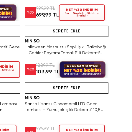
999,99 TL
NYASI
NET %30 İNDİRİM
%
30
DİRİM!
Sınırlı Sürelidir • Stoklarla
699,99 TL
Sınırlıdır
la Sınırlıdır
eden Satın Al
Hızlı Teslimat
SEPETE EKLE
MINISO
ratif Gece
Halloween Masaüstü Saplı Işıklı Balkabağı
– Cadılar Bayramı Temalı Pilli Dekoratif
Aydınlatma
129,99 TL
GECE KAMPANYASI
İNDİRİM
%
20
NET %20 İNDİRİM!
 • Stoklarla
103,99 TL
dır
Sınırlı Sürelidir • Stoklarla Sınırlıdır
Tükeniyor!
SEPETE EKLE
MINISO
e Lambası
Sanrio Lisanslı Cinnamoroll LED Gece
Cm
Lambası – Yumuşak Işıklı Dekoratif 10,5
Cm
999,99 TL
DİRİM
NET %30 İNDİRİM