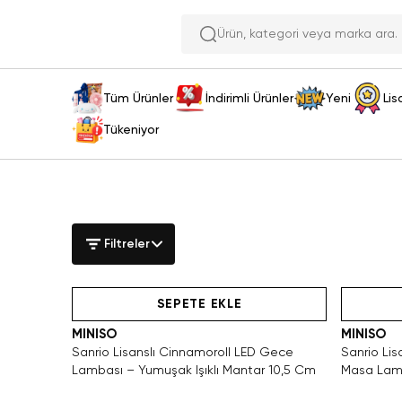
Ürün, kategori veya marka ar
Tüm Ürünler
İndirimli Ürünler
Yeni
Lis
Tükeniyor
Filtreler
den Satın Al
Hızlı Teslimat
Tükeniyor!
Videolu Ürün
SEPETE EKLE
MINISO
MINISO
Sanrio Lisanslı Cinnamoroll LED Gece
Sanrio Lisa
Lambası – Yumuşak Işıklı Mantar 10,5 Cm
Masa Lamb