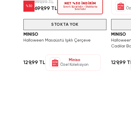
999,99 TL
NET %30 İNDİRİM
%
30
Sınırlı Sürelidir • Stoklarla
699,99 TL
Öz
Sınırlıdır
Tükendi
STOKTA YOK
Tükendi
MINISO
MINISO
Halloween Masaüstü Işıklı Çerçeve
Halloween
Cadılar Ba
Örümcek F
Miniso
129,99 TL
129,99 T
Özel Koleksiyon
Yaşam alanlarınızı aydınlatmak ve dekorunuza şıklı
odasından oturma odasına, çalışma alanından çocuk o
özellikleriyle öne çıkıyor. Tüm koleksiyona göz atma