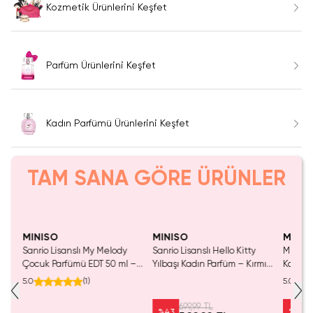
Kozmetik Ürünlerini Keşfet
Parfüm Ürünlerini Keşfet
Kadın Parfümü Ürünlerini Keşfet
TAM SANA GÖRE ÜRÜNLER
Yalnızca 1 Adet Kaldı.
Yalnızca 4 Adet Kaldı.
Yaln
Tükenmeden Satın Al
Tükenmeden Satın Al
Tük
MINISO
MINISO
MINIS
m 50
Sanrio Lisanslı My Melody
Sanrio Lisanslı Hello Kitty
Miniso 
Çocuk Parfümü EDT 50 ml –
Yılbaşı Kadın Parfüm – Kırmızı
Kadın 
m
Hafif ve Çiçeksi Çocuk
Şişe 10,5 Cm
ve Gur
5.0
(
1
)
5.0
Parfümü
Büyüle
699,99 TL
%
43
%
30