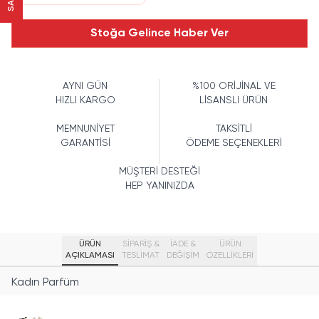
Stoğa Gelince Haber Ver
AYNI GÜN
%100 ORİJİNAL VE
HIZLI KARGO
LİSANSLI ÜRÜN
MEMNUNİYET
TAKSİTLİ
GARANTİSİ
ÖDEME SEÇENEKLERİ
MÜŞTERİ DESTEĞİ
HEP YANINIZDA
ÜRÜN
SİPARİŞ &
İADE &
ÜRÜN
AÇIKLAMASI
TESLİMAT
DEĞİŞİM
ÖZELLIKLERI
Kadın Parfüm