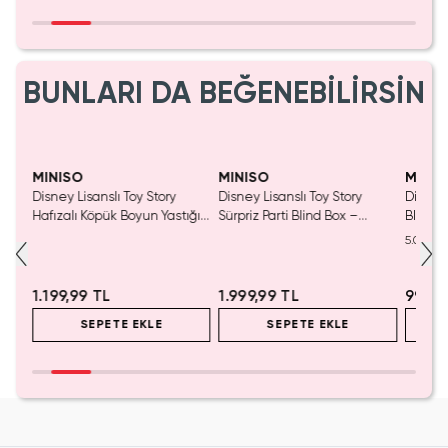
BUNLARI DA BEĞENEBİLİRSİN
MINISO
MINISO
MINIS
nslı
Disney Lisanslı Toy Story
Disney Lisanslı Toy Story
Disney
550
Hafızalı Köpük Boyun Yastığı
Sürpriz Parti Blind Box –
Blind B
– Seyahat 24 Cm
Koleksiyonluk Figür
Eğlenc
5.0
1.199,99 TL
1.999,99 TL
999,9
SEPETE EKLE
SEPETE EKLE