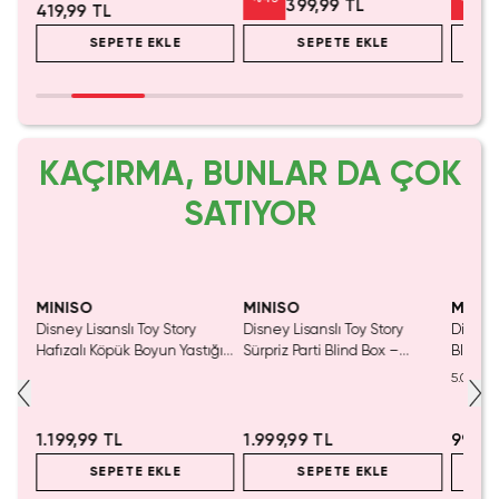
399,99 TL
419,99 TL
SEPETE EKLE
SEPETE EKLE
KAÇIRMA, BUNLAR DA ÇOK
SATIYOR
MINISO
MINISO
MINIS
nslı
Disney Lisanslı Toy Story
Disney Lisanslı Toy Story
Disney
550
Hafızalı Köpük Boyun Yastığı
Sürpriz Parti Blind Box –
Blind B
– Seyahat 24 Cm
Koleksiyonluk Figür
Eğlenc
5.0
1.199,99 TL
1.999,99 TL
999,9
SEPETE EKLE
SEPETE EKLE