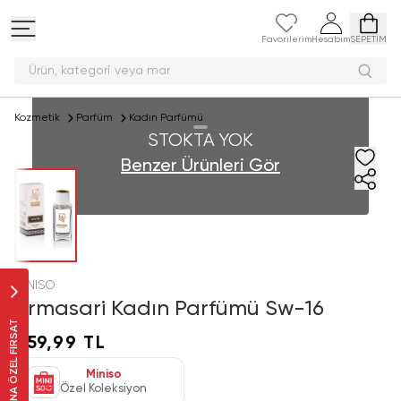
Favorilerim
Hesabım
SEPETİM
Ürün, kategori veya
Kozmetik
Parfüm
Kadın Parfümü
STOKTA YOK
Benzer Ürünleri Gör
MINISO
Armasari Kadın Parfümü Sw-16
SANA ÖZEL FIRSAT
259,99 TL
Miniso
Özel Koleksiyon