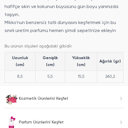
hafifçe sıkın ve kokunun büyüsünü gün boyu yanınızda
taşıyın.
Mikko'nun benzersiz tatlı dünyasını keşfetmek için bu
sınırlı üretim parfümü hemen şimdi sepetinize ekleyin
Bu ürünün ölçüleri aşağıdaki gibidir:
Uzunluk
Genişlik
Yükseklik
Ağırlık (gr)
(cm)
(cm)
(cm)
8,5
5,5
15,5
260,2
Kozmetik Ürünlerini Keşfet
Parfüm Ürünlerini Keşfet