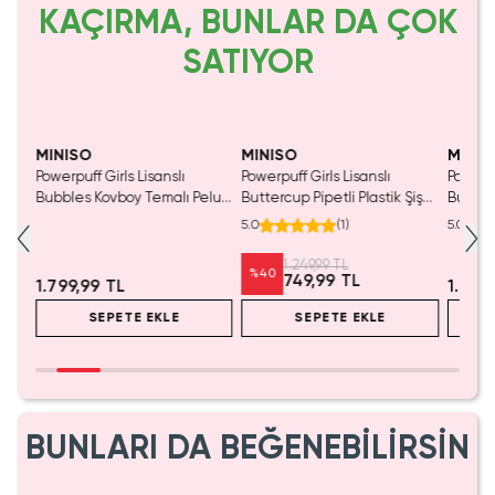
KAÇIRMA, BUNLAR DA ÇOK
SATIYOR
Yalnızca 1 Adet Kaldı.
Yaln
Tükenmeden Satın Al
Tük
MINISO
MINISO
MINIS
Powerpuff Girls Lisanslı
Powerpuff Girls Lisanslı
Powerpu
lü
Bubbles Kovboy Temalı Peluş
Buttercup Pipetli Plastik Şişe
Butter
25
Oyuncak – Oturan 30 Cm
1250 ML 34 Cm
Termos
5.0
(
1
)
5.0
1.249,99 TL
%
40
749,99 TL
1.799,99 TL
1.399
SEPETE EKLE
SEPETE EKLE
BUNLARI DA BEĞENEBİLİRSİN