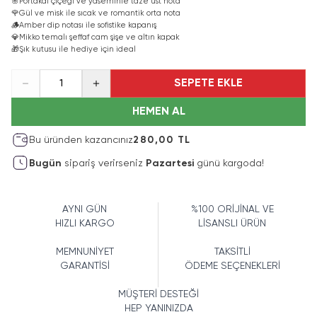
🌸
Portakal çiçeği ve yaseminle taze üst nota
🌹
Gül ve misk ile sıcak ve romantik orta nota
🪵
Amber dip notası ile sofistike kapanış
💎
Mikko temalı şeffaf cam şişe ve altın kapak
🎁
Şık kutusu ile hediye için ideal
SEPETE EKLE
1
HEMEN AL
Bu üründen kazancınız
280,00 TL
Bugün
sipariş verirseniz
Pazartesi
günü kargoda!
AYNI GÜN
%100 ORİJİNAL VE
HIZLI KARGO
LİSANSLI ÜRÜN
MEMNUNİYET
TAKSİTLİ
GARANTİSİ
ÖDEME SEÇENEKLERİ
MÜŞTERİ DESTEĞİ
HEP YANINIZDA