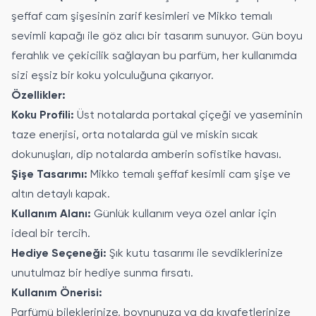
şeffaf cam şişesinin zarif kesimleri ve Mikko temalı
sevimli kapağı ile göz alıcı bir tasarım sunuyor. Gün boyu
ferahlık ve çekicilik sağlayan bu parfüm, her kullanımda
sizi eşsiz bir koku yolculuğuna çıkarıyor.
Özellikler:
Koku Profili:
Üst notalarda portakal çiçeği ve yaseminin
taze enerjisi, orta notalarda gül ve miskin sıcak
dokunuşları, dip notalarda amberin sofistike havası.
Şişe Tasarımı:
Mikko temalı şeffaf kesimli cam şişe ve
altın detaylı kapak.
Kullanım Alanı:
Günlük kullanım veya özel anlar için
ideal bir tercih.
Hediye Seçeneği:
Şık kutu tasarımı ile sevdiklerinize
unutulmaz bir hediye sunma fırsatı.
Kullanım Önerisi:
Parfümü bileklerinize, boynunuza ya da kıyafetlerinize