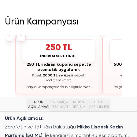
Ürün Kampanyası
›
‹
250 TL
İNDİRİM SEPETİNDE!
İNDİ
te
250 TL indirim kuponu sepette
600 TL ind
otomatik uygulanır.
otoma
Koşul:
2000 TL ve üzeri
sepet.
Koşul:
300
Kod gerekmez.
K
ez.
Başka kampanyalarla birleştirilemez.
Başka kampan
ÜRÜN
SİPARİŞ &
İADE &
ÜRÜN
AÇIKLAMASI
TESLİMAT
DEĞİŞİM
ÖZELLIKLERI
Ürün Açıklaması:
Zarafetin ve tatlılığın buluştuğu
Mikko Lisanslı Kadın
Parfümü (50 ML)
ile kendinizi şımartın! Bu eşsiz parfüm,