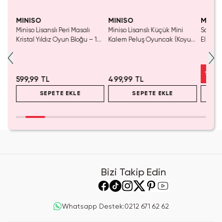
Yaln
Tük
MINISO
MINISO
MINIS
Miniso Lisanslı Peri Masalı
Miniso Lisanslı Küçük Mini
Sanrio 
luş
Kristal Yıldız Oyun Bloğu – 14
Kalem Peluş Oyuncak (Koyu
Elma K
Cm
Pembe) - 17 cm
Çelik P
%
50
599,99 TL
499,99 TL
SEPETE EKLE
SEPETE EKLE
Bizi Takip Edin
Whatsapp Destek
:
0212 671 62 62