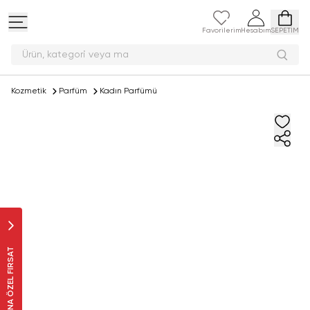
Favorilerim
Hesabım
SEPETİM
Ürün, kategori ve
Kozmetik
Parfüm
Kadın Parfümü
SANA ÖZEL FIRSAT