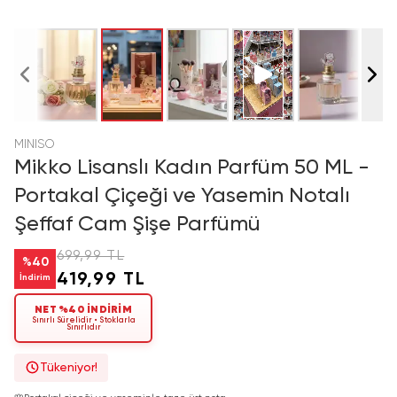
MINISO
Mikko Lisanslı Kadın Parfüm 50 ML -
Portakal Çiçeği ve Yasemin Notalı
Şeffaf Cam Şişe Parfümü
699,99 TL
%
40
419,99 TL
İndirim
NET %40 İNDİRİM
Sınırlı Sürelidir • Stoklarla
Sınırlıdır
Tükeniyor!