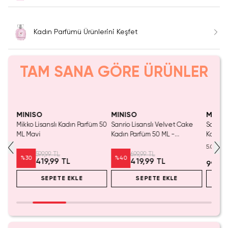
Kadın Parfümü Ürünlerini Keşfet
TAM SANA GÖRE ÜRÜNLER
Yalnızca 3 Adet Kaldı.
SAKIN KAÇIRMA!
Tükenmeden Satın Al
MINISO
MINISO
MINIS
nslı
Mikko Lisanslı Kadın Parfüm 50
Sanrio Lisanslı Velvet Cake
Sanrio 
ML Mavi
Kadın Parfüm 50 ML -
Koleks
Cinnamoroll Figürlü Mavi Şişe
Cinnam
5.0
Vanilya Notalı Parfüm
599,99 TL
699,99 TL
%
30
%
40
419,99 TL
419,99 TL
999,9
SEPETE EKLE
SEPETE EKLE