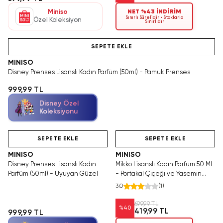
Miniso
NET %43 İNDİRİM
Sınırlı Sürelidir • Stoklarla
Özel Koleksiyon
Sınırlıdır
Videolu Ürün
SEPETE EKLE
MINISO
Disney Prenses Lisanslı Kadın Parfüm (50ml) - Pamuk Prenses
999,99 TL
Disney Özel
Koleksiyonu
Videolu Ürün
Hızlı Teslimat
Tükeniyor!
SEPETE EKLE
SEPETE EKLE
MINISO
MINISO
Disney Prenses Lisanslı Kadın
Mikko Lisanslı Kadın Parfüm 50 ML
Parfüm (50ml) - Uyuyan Güzel
- Portakal Çiçeği ve Yasemin
Notalı Şeffaf Cam Şişe Parfümü
3.0
(
1
)
699,99 TL
%
40
419,99 TL
999,99 TL