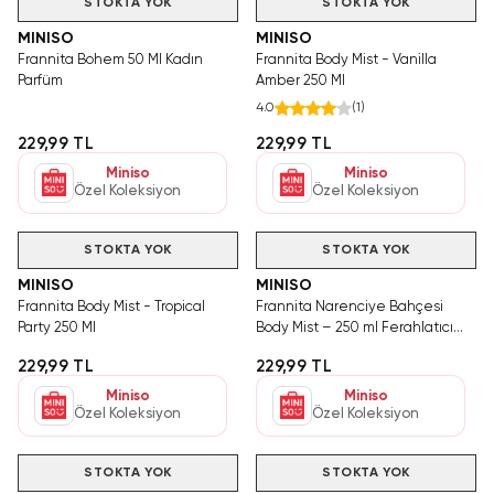
STOKTA YOK
STOKTA YOK
MINISO
MINISO
Frannita Bohem 50 Ml Kadın
Frannita Body Mist - Vanilla
Parfüm
Amber 250 Ml
4.0
(
1
)
229,99 TL
229,99 TL
Miniso
Miniso
Özel Koleksiyon
Özel Koleksiyon
STOKTA YOK
STOKTA YOK
MINISO
MINISO
Frannita Body Mist - Tropical
Frannita Narenciye Bahçesi
Party 250 Ml
Body Mist – 250 ml Ferahlatıcı
Vücut Spreyi
229,99 TL
229,99 TL
Miniso
Miniso
Özel Koleksiyon
Özel Koleksiyon
STOKTA YOK
STOKTA YOK