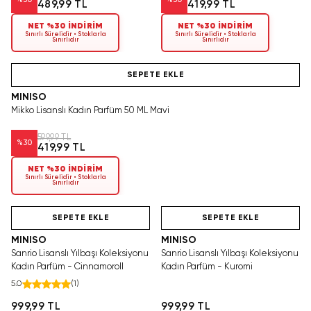
%
30
%
30
489,99 TL
419,99 TL
NET %30 İNDİRİM
NET %30 İNDİRİM
Sınırlı Sürelidir • Stoklarla
Sınırlı Sürelidir • Stoklarla
Sınırlıdır
Sınırlıdır
Yalnızca 3 Adet Kaldı. Tükenmeden Satın Al
SEPETE EKLE
MINISO
Mikko Lisanslı Kadın Parfüm 50 ML Mavi
599,99 TL
%
30
419,99 TL
NET %30 İNDİRİM
Sınırlı Sürelidir • Stoklarla
Sınırlıdır
Tükeniyor!
Hızlı Teslimat
SAKIN KAÇIRMA!
Tükeniyor!
SEPETE EKLE
SEPETE EKLE
MINISO
MINISO
Sanrio Lisanslı Yılbaşı Koleksiyonu
Sanrio Lisanslı Yılbaşı Koleksiyonu
Kadın Parfüm - Cinnamoroll
Kadın Parfüm - Kuromi
5.0
(
1
)
999,99 TL
999,99 TL