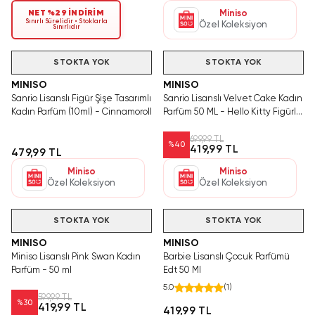
NET %29 İNDİRİM
Miniso
Sınırlı Sürelidir • Stoklarla
Özel Koleksiyon
Sınırlıdır
Hızlı Teslimat
STOKTA YOK
STOKTA YOK
MINISO
MINISO
Sanrio Lisanslı Figür Şişe Tasarımlı
Sanrio Lisanslı Velvet Cake Kadın
Kadın Parfüm (10ml) - Cinnamoroll
Parfüm 50 ML - Hello Kitty Figürlü
Kapaklı Pembe Şişe Parfümü
699,99 TL
%
40
419,99 TL
479,99 TL
Miniso
Miniso
Özel Koleksiyon
Özel Koleksiyon
Hızlı Teslimat
STOKTA YOK
STOKTA YOK
MINISO
MINISO
Miniso Lisanslı Pink Swan Kadın
Barbie Lisanslı Çocuk Parfümü
Parfüm - 50 ml
Edt 50 Ml
5.0
(
1
)
599,99 TL
%
30
419,99 TL
419,99 TL