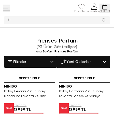
Favorilerim
Hesabım
SEPETİM
Peluş oyunc
Prenses Parfüm
(
93 Ürün Gösteriliyor
)
Ana Sayfa
/
Prenses Parfüm
Filtreler
Yeni Gelenler
Yalnızca 3 Adet Kaldı.
Hızlı Teslimat
Yalnızca 3 Adet Kaldı.
Tükenmeden Satın Al
Tükenmeden Satın Al
SEPETE EKLE
SEPETE EKLE
MINISO
MINISO
Balmy Feronia Vücut Spreyi –
Balmy Harmonia Vücut Spreyi –
Mandalina Lavanta Ve Misk
Lavanta Badem Ve Vanilya
Aromalı Ferah Body Mist 200 ML
Aromalı Sakinleştirici Body Mist
200 ML
279,99 TL
279,99 TL
%
50
%
50
139,99 TL
139,99 TL