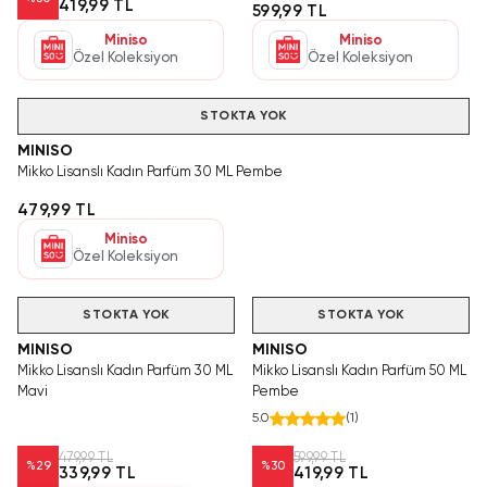
419,99 TL
599,99 TL
Miniso
Miniso
Özel Koleksiyon
Özel Koleksiyon
STOKTA YOK
MINISO
Mikko Lisanslı Kadın Parfüm 30 ML Pembe
479,99 TL
Miniso
Özel Koleksiyon
Hızlı Teslimat
Videolu Ürün
Hızlı Teslimat
STOKTA YOK
STOKTA YOK
MINISO
MINISO
Mikko Lisanslı Kadın Parfüm 30 ML
Mikko Lisanslı Kadın Parfüm 50 ML
Mavi
Pembe
5.0
(
1
)
479,99 TL
599,99 TL
%
29
%
30
339,99 TL
419,99 TL