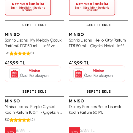
NET %50 İNDİRİM
NET %50 İNDİRİM
Sınırlı Sürelidir • Stoklarla
Sınırlı Sürelidir • Stoklarla
Sınırlıdır
Sınırlıdır
Yalnızca 1 Adet Kaldı.
Hızlı Teslimat
Tükeniyor!
Tükenmeden Satın Al
SEPETE EKLE
SEPETE EKLE
MINISO
MINISO
Sanrio Lisanslı My Melody Çocuk
Sanrio Lisanslı Hello Kitty Parfüm
Parfümü EDT 50 ml – Hafif ve
EDT 50 ml – Çiçeksi Notalı Hafif
Çiçeksi Çocuk Parfümü
Çocuk Parfümü
5.0
(
1
)
419,99 TL
419,99 TL
Miniso
Miniso
Özel Koleksiyon
Özel Koleksiyon
Yalnızca 3 Adet Kaldı.
Hızlı Teslimat
Videolu Ürün
Tükenmeden Satın Al
SEPETE EKLE
SEPETE EKLE
MINISO
MINISO
Miniso Lisanslı Purple Crystal
Disney Prenses Belle Lisanslı
Kadın Parfüm 100ml - Çiçeksi ve
Kadın Parfüm 60 ML
Gurme Notalarla Büyüleyici Bir
5.0
(
2
)
İmza Kokusu
699,99 TL
599,99 TL