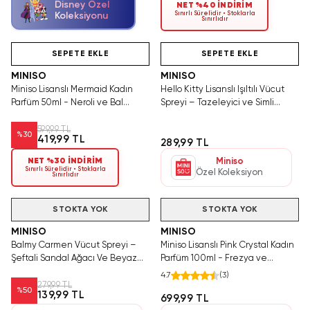
Disney Özel
NET %40 İNDİRİM
Sınırlı Sürelidir • Stoklarla
Koleksiyonu
Sınırlıdır
Hızlı Teslimat
Tükeniyor!
SAKIN KAÇIRMA!
SEPETE EKLE
SEPETE EKLE
MINISO
MINISO
Miniso Lisanslı Mermaid Kadın
Hello Kitty Lisanslı Işıltılı Vücut
Parfüm 50ml - Neroli ve Bal
Spreyi – Tazeleyici ve Simli
Notalarıyla Büyüleyici Deniz
Çocuk Body Mist
Esintisi
599,99 TL
%
30
419,99 TL
289,99 TL
NET %30 İNDİRİM
Miniso
Sınırlı Sürelidir • Stoklarla
Özel Koleksiyon
Sınırlıdır
Videolu Ürün
Videolu Ürün
STOKTA YOK
STOKTA YOK
MINISO
MINISO
Balmy Carmen Vücut Spreyi –
Miniso Lisanslı Pink Crystal Kadın
Şeftali Sandal Ağacı Ve Beyaz
Parfüm 100ml - Frezya ve
Misk Aromalı Body Mist 200 ML
Romantik Notalarla Zarafetin
4.7
(
3
)
İmzası
279,99 TL
%
50
139,99 TL
699,99 TL