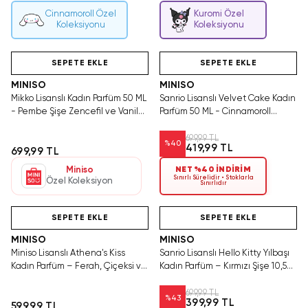
Cinnamoroll Özel
Kuromi Özel
Koleksiyonu
Koleksiyonu
SAKIN KAÇIRMA!
Hızlı Teslimat
Videolu Ürün
SEPETE EKLE
SEPETE EKLE
MINISO
MINISO
Mikko Lisanslı Kadın Parfüm 50 ML
Sanrio Lisanslı Velvet Cake Kadın
- Pembe Şişe Zencefil ve Vanilya
Parfüm 50 ML - Cinnamoroll
Notalı Şık Tasarım Parfümü
Figürlü Mavi Şişe Vanilya Notalı
Parfüm
699,99 TL
%
40
419,99 TL
699,99 TL
Miniso
NET %40 İNDİRİM
Sınırlı Sürelidir • Stoklarla
Özel Koleksiyon
Sınırlıdır
Yalnızca 4 Adet Kaldı.
Tükeniyor!
SAKIN KAÇIRMA!
Hızlı Teslimat
Tükenmeden Satın Al
SEPETE EKLE
SEPETE EKLE
MINISO
MINISO
Miniso Lisanslı Athena's Kiss
Sanrio Lisanslı Hello Kitty Yılbaşı
Kadın Parfüm – Ferah, Çiçeksi ve
Kadın Parfüm – Kırmızı Şişe 10,5
Sıcak Koku
Cm
699,99 TL
%
43
399,99 TL
599,99 TL