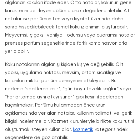
algılanan kokuları ifade eder. Orta notalar, kokunun genel
karakterini belirleyen bölüm olarak değerlendirilebilir. Alt
notalar ise parfümün ten veya kıyafet üzerinde daha
sonra hissedilebilecek temel koku izlenimini oluşturabilir.
Meyvemsi, çiçeksi, vanilyalı, odunsu veya pudramsı notalar
prenses parfüm seçeneklerinde farklı kombinasyonlarla
yer alabilir.
Koku notalarının algılanışı kişiden kişiye değişebilir. Cilt
yapısı, uygulama noktası, mevsim, ortam sıcaklığı ve
kullanılan miktar parfüm deneyimini etkileyebilir. Bu
nedenle “saatlerce kalır”, “gün boyu tazelik sağlar” veya
“her ortamda aynı etkiyi sunar” gibi kesin ifadelerden
kaçınılmalıdır. Parfümü kullanmadan önce ürün
açıklamasında yer alan notalar, kullanım talimatı ve içerik
bilgisi incelenmelidir. Kozmetik ürünleriyle birlikte koku rutini
oluşturmak isteyen kullanıcılar,
kozmetik
kategorisindeki
seçeneklere de göz atabilir.