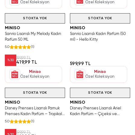
Özel Koleksiyon
Özel Koleksiyon
Hızlı Teslimat
STOKTA YOK
STOKTA YOK
MINISO
MINISO
Sanrio Lisanslı My Melody Kadın
Sanrio Lisanslı Kadın Parfüm (50
Parfüm 50 ML
ml) - Hello Kitty
5.0
(
1
)
599,99 TL
%
30
419,99 TL
599,99 TL
Miniso
Miniso
Özel Koleksiyon
Özel Koleksiyon
Hızlı Teslimat
Hızlı Teslimat
STOKTA YOK
STOKTA YOK
MINISO
MINISO
Disney Prenses Lisanslı Pamuk
Disney Prenses Lisanslı Ariel
Prenses Kadın Parfüm – Tropikal
Kadın Parfüm – Çiçeksi ve
Meyve ve Çiçeksi Koku 60 Ml 16.1
Meyvemsi Kalıcı Koku 60 Ml 16.1
5.0
(
1
)
Cm
Cm
599,99 TL
%
30