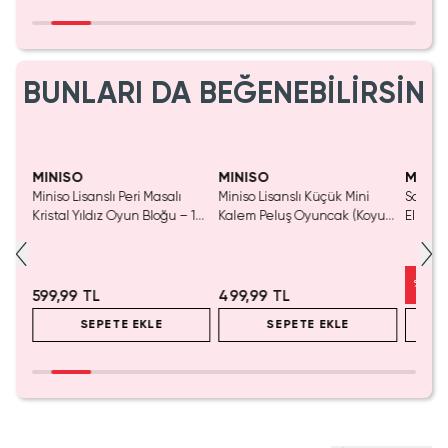
BUNLARI DA BEĞENEBİLİRSİN
Yaln
Tük
MINISO
MINISO
MINIS
Miniso Lisanslı Peri Masalı
Miniso Lisanslı Küçük Mini
Sanrio 
luş
Kristal Yıldız Oyun Bloğu – 14
Kalem Peluş Oyuncak (Koyu
Elma K
Cm
Pembe) - 17 cm
Çelik P
%
50
599,99 TL
499,99 TL
SEPETE EKLE
SEPETE EKLE