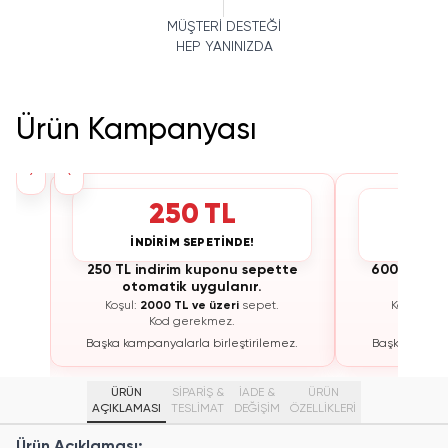
MÜŞTERİ DESTEĞİ
HEP YANINIZDA
Ürün Kampanyası
›
‹
250 TL
İNDİRİM SEPETİNDE!
İNDİ
te
250 TL indirim kuponu sepette
600 TL ind
otomatik uygulanır.
otoma
Koşul:
2000 TL ve üzeri
sepet.
Koşul:
300
Kod gerekmez.
K
ez.
Başka kampanyalarla birleştirilemez.
Başka kampan
ÜRÜN
SİPARİŞ &
İADE &
ÜRÜN
AÇIKLAMASI
TESLİMAT
DEĞİŞİM
ÖZELLIKLERI
Ürün Açıklaması: