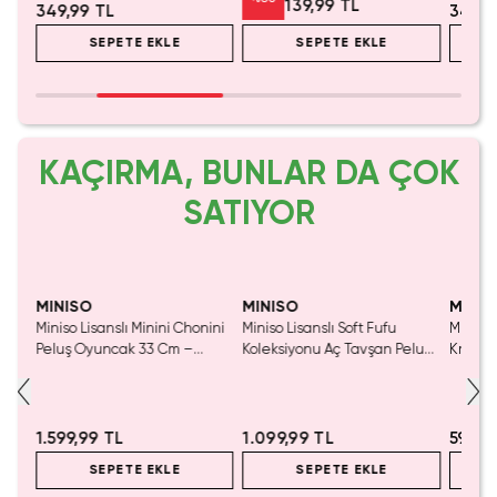
139,99 TL
349,99 TL
349,9
SEPETE EKLE
SEPETE EKLE
KAÇIRMA, BUNLAR DA ÇOK
SATIYOR
SAKIN KAÇIRMA!
MINISO
MINISO
MINIS
El
Miniso Lisanslı Minini Chonini
Miniso Lisanslı Soft Fufu
Miniso 
vi
Peluş Oyuncak 33 Cm –
Koleksiyonu Aç Tavşan Peluş
Kristal
Yumuşacık Sarılmalık
Oyuncak
Cm
1.599,99 TL
1.099,99 TL
599,9
SEPETE EKLE
SEPETE EKLE