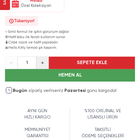
Miniso
Özel Koleksiyon
Tükeniyor!
✨
Simli formül ile ışıltılı görünüm sağlar.
🌸
Hafif koku ile ferah kullanım sunar.
🧴
Cilde nazik ve hafif yapıdadır.
🎀
Hello Kitty temalı şık tasarım.
SEPETE EKLE
1
HEMEN AL
Bugün
sipariş verirseniz
Pazartesi
günü kargoda!
AYNI GÜN
%100 ORİJİNAL VE
HIZLI KARGO
LİSANSLI ÜRÜN
MEMNUNİYET
TAKSİTLİ
GARANTİSİ
ÖDEME SEÇENEKLERİ