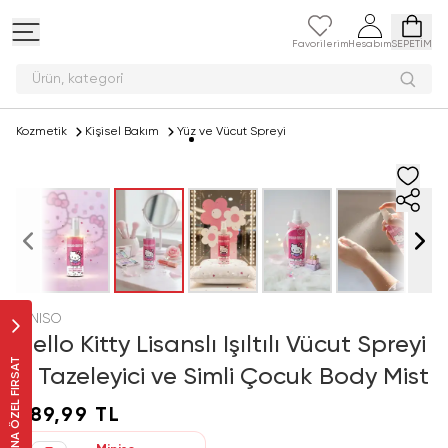
Favorilerim
Hesabım
SEPETİM
Ürün, kat
Kozmetik
Kişisel Bakım
Yüz ve Vücut Spreyi
MINISO
Hello Kitty Lisanslı Işıltılı Vücut Spreyi
SANA ÖZEL FIRSAT
– Tazeleyici ve Simli Çocuk Body Mist
289,99 TL