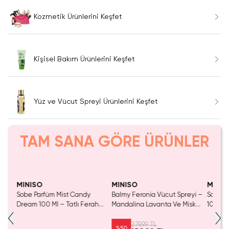
Kozmetik Ürünlerini Keşfet
Kişisel Bakım Ürünlerini Keşfet
Yüz ve Vücut Spreyi Ürünlerini Keşfet
TAM SANA GÖRE ÜRÜNLER
Yalnızca 2 Adet Kaldı.
Yalnızca 3 Adet Kaldı.
SAKIN KAÇ
Tükenmeden Satın Al
Tükenmeden Satın Al
MINISO
MINISO
MINIS
reyi
Sobe Parfüm Mist Candy
Balmy Feronia Vücut Spreyi –
Sobe P
ilya
Dream 100 Ml – Tatlı Ferah
Mandalina Lavanta Ve Misk
100 Ml 
y
Kalıcı Vücut Spreyi
Aromalı Ferah Body Mist 200
Vücut 
ML
279,99 TL
%
50