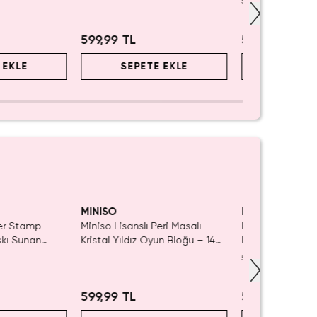
5.0
(
1
)
599,99 TL
549,99 TL
 EKLE
SEPETE EKLE
SEPET
iyor!
MINISO
MINISO
ler Stamp
Miniso Lisanslı Peri Masalı
Barbie Lisanslı K
skı Sunan
Kristal Yıldız Oyun Bloğu – 14
Blind Box – Sürp
iye Damgası
Cm
5.0
(
1
)
599,99 TL
549,99 TL