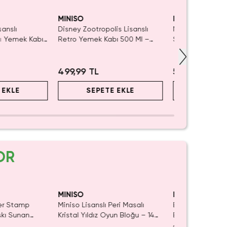
Kaldı.
ın Al
MINISO
MINISO
sanslı
Disney Zootropolis Lisanslı
Miniso Lisanslı Ç
lı Yemek Kabı
Retro Yemek Kabı 500 Ml –
Salata Kasesi 
Mavi & Bölmeli Tasarım
Kahverengi Kap
499,99 TL
549,99 TL
 EKLE
SEPETE EKLE
SEPET
OR
iyor!
MINISO
MINISO
ler Stamp
Miniso Lisanslı Peri Masalı
Barbie Lisanslı K
skı Sunan
Kristal Yıldız Oyun Bloğu – 14
Blind Box – Sürp
iye Damgası
Cm