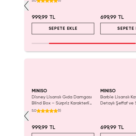
5.0
(
1
)
999,99 TL
699,99 TL
EKLE
SEPETE EKLE
SEPETE 
Yalnızca 1 Adet Ka
Tükenmeden Satı
MINISO
MINISO
amuk Prenses
Disney Lisanslı Gıda Damgası
Barbie Lisanslı Ka
lsı
Blind Box – Sürpriz Karakterli
Detaylı Şeffaf ve 
Eğlenceli Sunum
Kozmetik Çantası
5.0
(
1
)
999,99 TL
699,99 TL