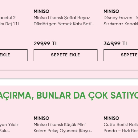
yor!
Yalnızca 2 Adet 
Tükenmeden Sat
MINISO
MINISO
aceful 2
Miniso Lisanslı Şeffaf Beyaz
Disney Frozen Li
ı Bej 1.1 L
Dikdörtgen Yemek Kabı Seti
Sızdırmaz Kapak
2’li 850 Ml – 19,2 Cm
650 ML
299,99 TL
349,99 TL
EKLE
SEPETE EKLE
SEPETE
AÇIRMA, BUNLAR DA ÇOK SATIY
ldı.
SAKIN KAÇIRMA!
Tüken
n Al
MINISO
MINISO
yan Yıldız
Miniso Lisanslı Küçük Mini
Cutie Serisi Rol
Sulu
Kalem Peluş Oyuncak (Koyu
Panda – Hızlı Ba
 21 cm
Pembe) - 17 cm
Dekoratif Kırtas