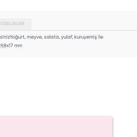
ÖZELLIKLERI
sinizYoğurt, meyve, salata, yulaf, kuruyemiş ile
5x9,8x17 mm