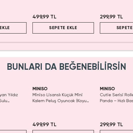
2.5 Cm
499,99 TL
299,99 TL
EKLE
SEPETE EKLE
SEPETE
BUNLARI DA BEĞENEBİLİRSİN
ldı.
SAKIN KAÇIRMA!
Tüken
n Al
MINISO
MINISO
yan Yıldız
Miniso Lisanslı Küçük Mini
Cutie Serisi Rol
Sulu
Kalem Peluş Oyuncak (Koyu
Panda – Hızlı Ba
 21 cm
Pembe) - 17 cm
Dekoratif Kırtas
2.5 Cm
499,99 TL
299,99 TL