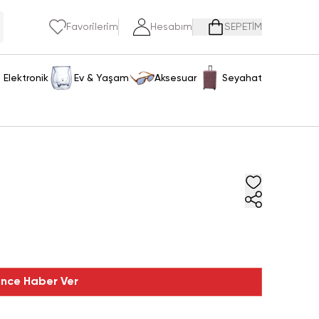
Favorilerim
Hesabım
SEPETİM
Elektronik
Ev & Yaşam
Aksesuar
Seyahat
ince Haber Ver