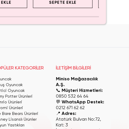
 EKLE
SEPETE EKLE
SEPET
PÜLER KATEGORİLER
İLETİŞİM BİLGİLERİ
Miniso Mağazacılık
uncak
A.Ş.
luş Oyuncak
📞
Müşteri Hizmetleri:
itici Oyuncak
0850 532 64 64
ry Potter Ürünleri
💬
WhatsApp Destek:
rio Ürünleri
0212 671 62 62
romi Ürünleri
📍
Adres:
 Bare Bears Ürünleri
Atatürk Bulvarı No:72,
ney Lisanslı Ürünler
Kat: 3
yun Yastıkları