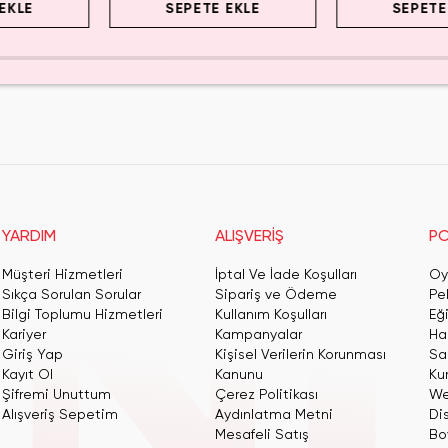
EKLE
SEPETE EKLE
SEPETE
YARDIM
ALIŞVERİŞ
PO
Müşteri Hizmetleri
İptal Ve İade Koşulları
Oy
Sıkça Sorulan Sorular
Sipariş ve Ödeme
Pe
Bilgi Toplumu Hizmetleri
Kullanım Koşulları
Eğ
Kariyer
Kampanyalar
Har
Giriş Yap
Kişisel Verilerin Korunması
San
Kayıt Ol
Kanunu
Ku
Şifremi Unuttum
Çerez Politikası
We
Alışveriş Sepetim
Aydınlatma Metni
Dis
Mesafeli Satış
Bo