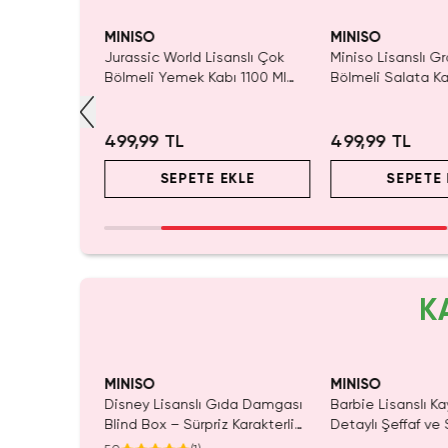
Tükeniyor!
Tükeni
MINISO
MINISO
acaron Öğle
Jurassic World Lisanslı Çok
Miniso Lisanslı Gr
vi 500 Ml –
Bölmeli Yemek Kabı 1100 Ml
Bölmeli Salata Kab
(Siyah) – Sızdırmaz & Kaşıklı
499,99 TL
499,99 TL
EKLE
SEPETE EKLE
SEPETE 
K
Yalnızca 1 Adet Ka
Tükenmeden Satı
MINISO
MINISO
amuk Prenses
Disney Lisanslı Gıda Damgası
Barbie Lisanslı Ka
lsı
Blind Box – Sürpriz Karakterli
Detaylı Şeffaf ve 
Eğlenceli Sunum
Kozmetik Çantası