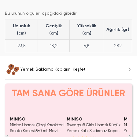
Bu ürünün ölçüleri aşağıdaki gibidir:
Uzunluk
Genişlik
Yükseklik
Ağırlık (gr)
(cm)
(cm)
(cm)
23,5
18,2
6,8
282
Yemek Saklama Kaplarını Keşfet
TAM SANA GÖRE ÜRÜNLER
Yalnızca 3 Adet Kaldı.
Tükenmeden Satın Al
MINISO
MINISO
MINIS
atlı
Miniso Lisanslı Çizgi Karakterli
Powerpuff Girls Lisanslı Küçük
Miniso 
Salata Kasesi 650 mL Mavi
Yemek Kabı Sızdırmaz Kapak
Yemeği
Kap
700 ML 11,5 Cm
Çatal K