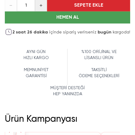
SEPETE EKLE
1
HEMEN AL
2
saat
26
dakika
içinde sipariş verirseniz
bugün
kargoda!
AYNI GÜN
%100 ORİJİNAL VE
HIZLI KARGO
LİSANSLI ÜRÜN
MEMNUNİYET
TAKSİTLİ
GARANTİSİ
ÖDEME SEÇENEKLERİ
MÜŞTERİ DESTEĞİ
HEP YANINIZDA
Ürün Kampanyası
›
‹