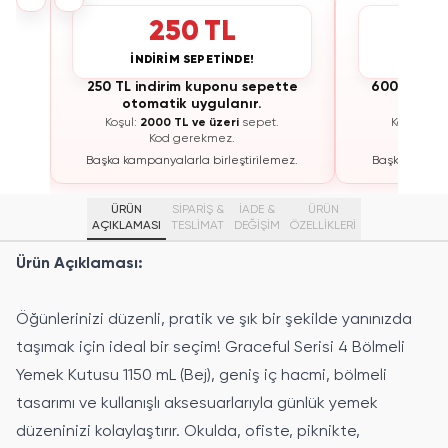
250 TL
İNDİRİM SEPETİNDE!
İNDİ
te
250 TL indirim kuponu sepette
600 TL ind
otomatik uygulanır.
otoma
Koşul:
2000 TL ve üzeri
sepet.
Koşul:
300
Kod gerekmez.
K
ez.
Başka kampanyalarla birleştirilemez.
Başka kampan
ÜRÜN
SİPARİŞ &
İADE &
ÜRÜN
AÇIKLAMASI
TESLİMAT
DEĞİŞİM
ÖZELLIKLERI
Ürün Açıklaması:
Öğünlerinizi düzenli, pratik ve şık bir şekilde yanınızda
taşımak için ideal bir seçim! Graceful Serisi 4 Bölmeli
Yemek Kutusu 1150 mL (Bej), geniş iç hacmi, bölmeli
tasarımı ve kullanışlı aksesuarlarıyla günlük yemek
düzeninizi kolaylaştırır. Okulda, ofiste, piknikte,