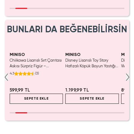
BUNLARI DA BEĞENEBİLİRSİN
MINISO
MINISO
MINIS
Chiikawa Lisanslı Sırt Çantası
Disney Lisanslı Toy Story
Disney 
Mavi
Askısı Sürpriz Figür –
Hafızalı Köpük Boyun Yastığı
Woody 
a
Koleksiyonluk Blind Box
– Seyahat 24 Cm
mL – K
4.3
(
3
)
Anahtarlık Aksesuar
599,99 TL
1.199,99 TL
899,9
SEPETE EKLE
SEPETE EKLE