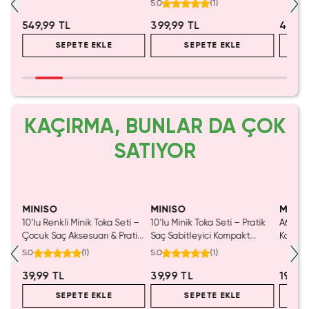
5.0
(
1
)
549,99 TL
399,99 TL
499,9
SEPETE EKLE
SEPETE EKLE
KAÇIRMA, BUNLAR DA ÇOK
SATIYOR
Tükeniyor!
Tükeniyor!
MINISO
MINISO
MINIS
ny
10'lu Renkli Minik Toka Seti –
10'lu Minik Toka Seti – Pratik
A6 Tek 
emli
Çocuk Saç Aksesuarı & Pratik
Saç Sabitleyici Kompakt
Kalem Ç
Klipsler
Aksesuar
5.0
(
1
)
5.0
(
1
)
39,99 TL
39,99 TL
199,9
SEPETE EKLE
SEPETE EKLE