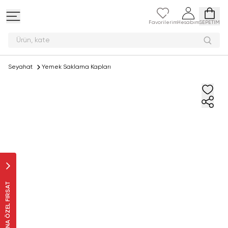
Favorilerim
Hesabım
SEPETİM
Ürü
Seyahat
Yemek Saklama Kapları
SANA ÖZEL FIRSAT