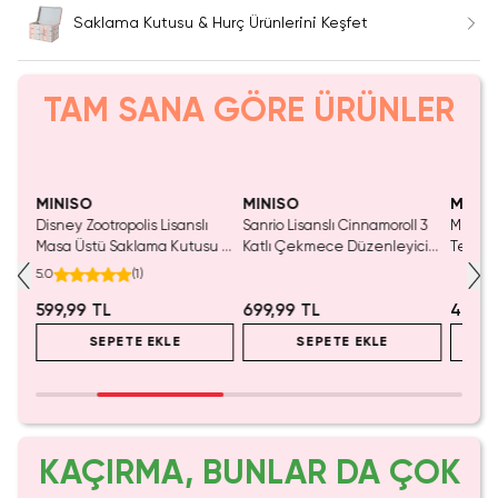
Saklama Kutusu & Hurç Ürünlerini Keşfet
TAM SANA GÖRE ÜRÜNLER
Yalnızca 3 Adet Kaldı.
Yalnızca 3 Adet Kaldı.
Tükenmeden Satın Al
Tükenmeden Satın Al
MINISO
MINISO
MINIS
Disney Zootropolis Lisanslı
Sanrio Lisanslı Cinnamoroll 3
Miniso 
su
Masa Üstü Saklama Kutusu –
Katlı Çekmece Düzenleyici
Teneke
Şeffaf Akrilik Düzenleyici ve
– Masaüstü Organizer 8.5 Cm
Çok Am
5.0
(
1
)
Ofis Gereçleri Kutusu
Kutu
599,99 TL
699,99 TL
499,9
SEPETE EKLE
SEPETE EKLE
KAÇIRMA, BUNLAR DA ÇOK