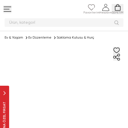
Favorilerim
Hesabım
SEPETİM
Ürün, kat
Ev & Yaşam
Ev Düzenleme
Saklama Kutusu & Hurç
SANA ÖZEL FIRSAT