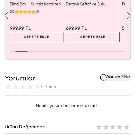
luş
Blind Box – Sürpriz Karakterli
Detaylı Şeffaf ve Sulu
Prenses
Eğlenceli Sunum
Kozmetik Çantası 21 cm
Koleks
5.0
(
1
)
999,99 TL
699,99 TL
549,9
SEPETE EKLE
SEPETE EKLE
Yorumlar
Yorum Ekle
0 Yorum
Henüz yorum bulunmamaktadır
Ürünü Değerlendir