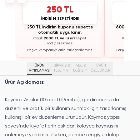
250 TL
İNDİRİM SEPETİNDE!
İNDİ
te
250 TL indirim kuponu sepette
600 TL ind
otomatik uygulanır.
otoma
Koşul:
2000 TL ve üzeri
sepet.
Koşul:
300
Kod gerekmez.
K
ez.
Başka kampanyalarla birleştirilemez.
Başka kampan
ÜRÜN
SİPARİŞ &
İADE &
ÜRÜN
AÇIKLAMASI
TESLİMAT
DEĞİŞİM
ÖZELLIKLERI
Ürün Açıklaması:
Kaymaz Askılar (10 adet) (Pembe), gardırobunuzda
düzenli ve pratik bir kullanım sunmak için tasarlanmış
kullanışlı bir ev düzenleme ürünüdür. Kaymaz yapısı
sayesinde kıyafetlerin askıdan kolayca kaymasını
önlemeye yardımcı olurken, pembe rengiyle dolap