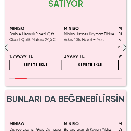
SATIYOR
MINISO
MINISO
MINIS
bise
Barbie Lisanslı Pipetli Çift
Miniso Lisanslı Kaymaz Elbise
Disney
Cidarlı Çelik Matara 24,5 Cm
Askısı 10lu Paket – Mor
Blind B
ap
– Tutacaklı
Gardırop Dolap Düzenleyici
Eğlenc
5.0
1.799,99 TL
399,99 TL
999,9
SEPETE EKLE
SEPETE EKLE
BUNLARI DA BEĞENEBİLİRSİN
Yalnızca 1 Adet Kaldı.
Tükenmeden Satın Al
MINISO
MINISO
MINIS
Disney Lisanslı Gıda Damgası
Barbie Lisanslı Kayan Yıldız
Disney