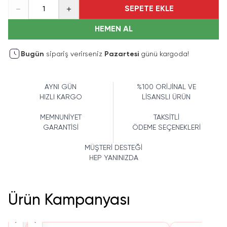
SEPETE EKLE
1
HEMEN AL
Bugün
sipariş verirseniz
Pazartesi
günü kargoda!
AYNI GÜN
%100 ORİJİNAL VE
HIZLI KARGO
LİSANSLI ÜRÜN
MEMNUNİYET
TAKSİTLİ
GARANTİSİ
ÖDEME SEÇENEKLERİ
MÜŞTERİ DESTEĞİ
HEP YANINIZDA
Ürün Kampanyası
›
‹