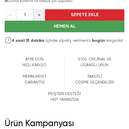
🎁
Günlük kullanım ve hediye için uygundur
SEPETE EKLE
1
HEMEN AL
6
saat
51
dakika
içinde sipariş verirseniz
bugün
kargoda!
AYNI GÜN
%100 ORİJİNAL VE
HIZLI KARGO
LİSANSLI ÜRÜN
MEMNUNİYET
TAKSİTLİ
GARANTİSİ
ÖDEME SEÇENEKLERİ
MÜŞTERİ DESTEĞİ
HEP YANINIZDA
Ürün Kampanyası