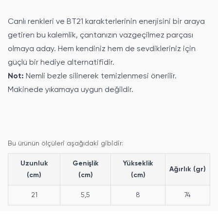
Canlı renkleri ve BT21 karakterlerinin enerjisini bir araya
getiren bu kalemlik, çantanızın vazgeçilmez parçası
olmaya aday. Hem kendiniz hem de sevdikleriniz için
güçlü bir hediye alternatifidir.
Not:
Nemli bezle silinerek temizlenmesi önerilir.
Makinede yıkamaya uygun değildir.
Bu ürünün ölçüleri aşağıdaki gibidir:
Uzunluk
Genişlik
Yükseklik
Ağırlık (gr)
(cm)
(cm)
(cm)
21
5,5
8
74