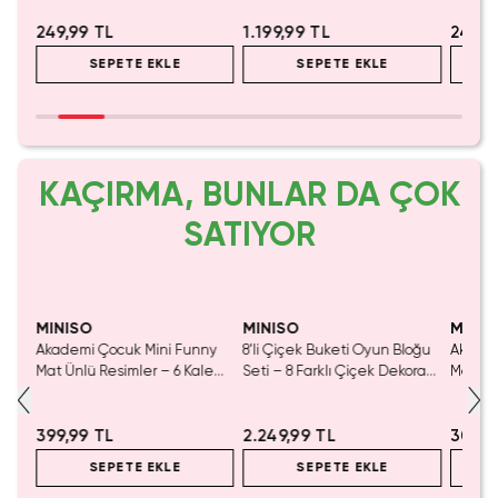
249,99 TL
1.199,99 TL
249,9
SEPETE EKLE
SEPETE EKLE
KAÇIRMA, BUNLAR DA ÇOK
SATIYOR
Yalnızca 1 Adet Kaldı.
Yalnızca 4 Adet Kaldı.
Yaln
Tükenmeden Satın Al
Tükenmeden Satın Al
Tük
MINISO
MINISO
MINIS
Akademi Çocuk Mini Funny
8'li Çiçek Buketi Oyun Bloğu
Akadem
)
Mat Ünlü Resimler – 6 Kalemli
Seti – 8 Farklı Çiçek Dekoratif
Mat 19x
Minik Ressamlar Seti
Tasarım Blok
Yıkanab
399,99 TL
2.249,99 TL
309,9
SEPETE EKLE
SEPETE EKLE