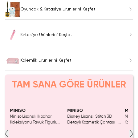
Oyuncak & Kırtasiye Ürünlerini Keşfet
Kırtasiye Ürünlerini Keşfet
Kalemlik Ürünlerini Keşfet
TAM SANA GÖRE ÜRÜNLER
Yalnızca 1 Adet Kaldı.
Tükenmeden Satın Al
MINISO
MINISO
MINIS
Miniso Lisanslı İlkbahar
Disney Lisanslı Stitch 3D
Miniso 
)
Koleksiyonu Tavuk Figürlü
Detaylı Kozmetik Çantası –
Katman
Peluş Kalemlik 22x10 Cm
Taşıma Saplı 17 Cm
21 Cm 