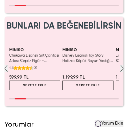
BUNLARI DA BEĞENEBİLİRSİN
MINISO
MINISO
MINIS
Chiikawa Lisanslı Sırt Çantası
Disney Lisanslı Toy Story
Disney 
Mavi
Askısı Sürpriz Figür –
Hafızalı Köpük Boyun Yastığı
Sürpriz
a
Koleksiyonluk Blind Box
– Seyahat 24 Cm
Koleksi
4.3
(
3
)
Anahtarlık Aksesuar
599,99 TL
1.199,99 TL
1.999
SEPETE EKLE
SEPETE EKLE
Yorumlar
Yorum Ekle