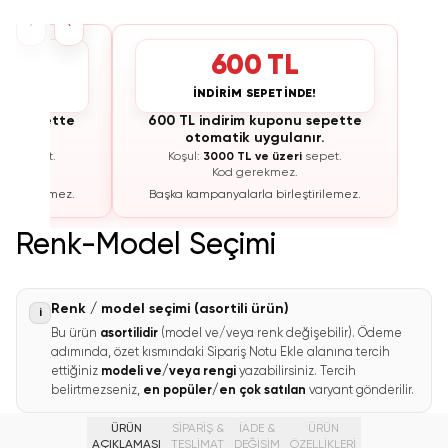
›
‹
L
600 TL
İNDE!
İNDİRİM SEPETİNDE!
onu sepette
600 TL indirim kuponu sepette
lanır.
otomatik uygulanır.
eri
sepet.
Koşul:
3000 TL ve üzeri
sepet.
z.
Kod gerekmez.
leştirilemez.
Başka kampanyalarla birleştirilemez.
Renk-Model Seçimi
Renk / model seçimi (asortili ürün)
i
Bu ürün
asortilidir
(model ve/veya renk değişebilir). Ödeme
adımında, özet kısmındaki Sipariş Notu Ekle alanına tercih
ettiğiniz
modeli ve/veya rengi
yazabilirsiniz. Tercih
belirtmezseniz,
en popüler/en çok satılan
varyant gönderilir.
ÜRÜN
SİPARİŞ &
İADE &
ÜRÜN
AÇIKLAMASI
TESLİMAT
DEĞİŞİM
ÖZELLIKLERI