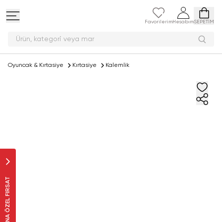
Favorilerim
Hesabım
SEPETİM
Ürün, kategori v
Oyuncak & Kırtasiye
Kırtasiye
Kalemlik
SANA ÖZEL FIRSAT