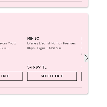
aldı.
ın Al
MINISO
MINISO
ayan Yıldız
Disney Lisanslı Pamuk Prenses
Disney Lisanslı
 Sulu
Klipsli Figür – Masalsı
Blind Box – Sürp
ı 21 cm
Koleksiyon
Eğlenceli Sunu
5.0
(
1
)
549,99 TL
999,99 TL
 EKLE
SEPETE EKLE
SEPET