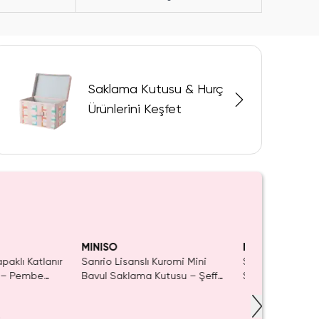
Saklama Kutusu & Hurç
Ürünlerini Keşfet
iyor!
SAKIN K
SAKI
MINISO
MINISO
paklı Katlanır
Sanrio Lisanslı Kuromi Mini
Sanrio Lisanslı 
 – Pembe
Bavul Saklama Kutusu – Şeffaf
Sepet
 ve Eşya
Pencereli 12 Cm
u 42 Cm