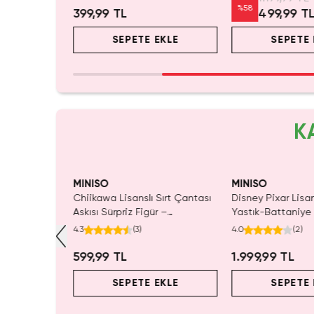
%
58
399,99 TL
499,99 T
EKLE
SEPETE EKLE
SEPETE 
K
MINISO
MINISO
etli Çift
Chiikawa Lisanslı Sırt Çantası
Disney Pixar Lisans
ara 24,5 Cm –
Askısı Sürpriz Figür –
Yastık-Battaniye 
Koleksiyonluk Blind Box
100 Cm – 2'si 1 A
4.3
(
3
)
4.0
(
2
)
Anahtarlık Aksesuar
599,99 TL
1.999,99 TL
EKLE
SEPETE EKLE
SEPETE 