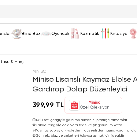
anslar
Blind Box
Oyuncak
Kozmetik
Kırtasiye
tusu & Hurç
MINISO
Miniso Lisanslı Kaymaz Elbise 
Gardırop Dolap Düzenleyici
Miniso
399,99 TL
Özel Koleksiyon
🧥
10’lu set içeriğiyle gardırop düzenini pratikçe tamamlar
🤎
Kahve rengiyle dolaplara sade ve şık görünüm katar
✨
Kaymaz yapısıyla kıyafetlerin düzenli durmasına yardımcı olu
👕
Gömlek, bluz ve ceketleri kolayca asmak için idealdir