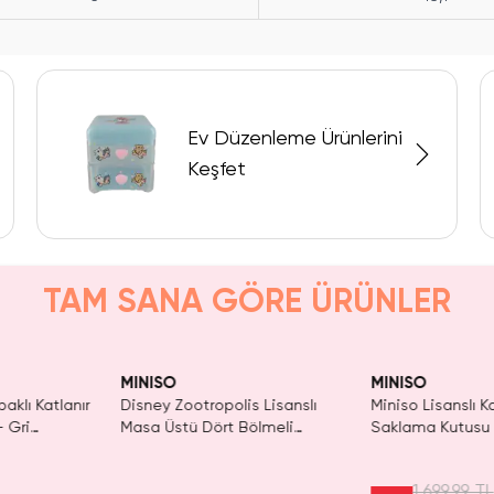
Ev Düzenleme Ürünlerini
Keşfet
TAM SANA GÖRE ÜRÜNLER
ldı.
KAÇIRMA!
SAKIN KAÇIRMA!
Tükeniyor!
Tüken
n Al
MINISO
MINISO
paklı Katlanır
Disney Zootropolis Lisanslı
Miniso Lisanslı Ka
 Gri
Masa Üstü Dört Bölmeli
Saklama Kutusu
i Eşya
Saklama Kutusu 14.7 Cm
Büyük Boy Elbise
 29 Cm
Düzenleyici Kut
1.699,99 TL