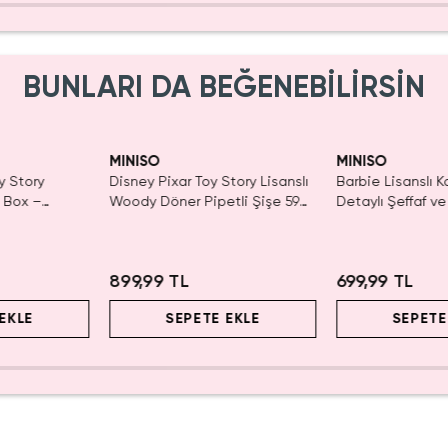
BUNLARI DA BEĞENEBİLİRSİN
Yalnızca 1 Adet K
Tükenmeden Sat
MINISO
MINISO
y Story
Disney Pixar Toy Story Lisanslı
Barbie Lisanslı K
d Box –
Woody Döner Pipetli Şişe 590
Detaylı Şeffaf ve
r
mL – Kovboy Temalı Tasarım
Kozmetik Çantas
899,99 TL
699,99 TL
EKLE
SEPETE EKLE
SEPETE