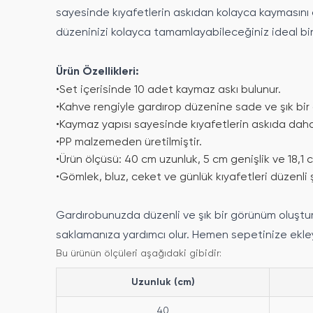
sayesinde kıyafetlerin askıdan kolayca kaymasını ö
düzeninizi kolayca tamamlayabileceğiniz ideal bir
Ürün Özellikleri:
•
Set içerisinde 10 adet kaymaz askı bulunur.
•
Kahve rengiyle gardırop düzenine sade ve şık bir
•
Kaymaz yapısı sayesinde kıyafetlerin askıda daha
•
PP malzemeden üretilmiştir.
•
Ürün ölçüsü: 40 cm uzunluk, 5 cm genişlik ve 18,1 
•
Gömlek, bluz, ceket ve günlük kıyafetleri düzenli
Gardırobunuzda düzenli ve şık bir görünüm oluşturun!
saklamanıza yardımcı olur. Hemen sepetinize ekle
Bu ürünün ölçüleri aşağıdaki gibidir:
Uzunluk (cm)
40