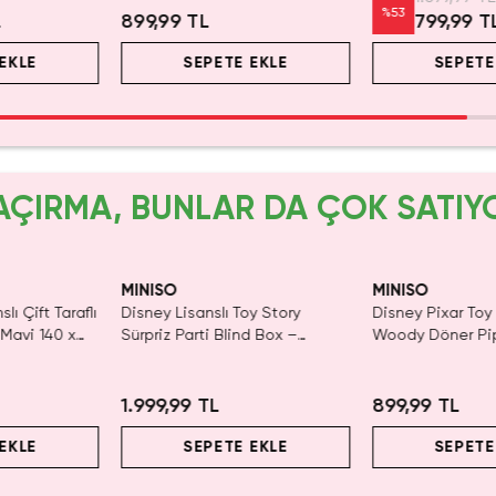
%
53
L
899,99 TL
799,99 T
EKLE
SEPETE EKLE
SEPETE
AÇIRMA, BUNLAR DA ÇOK SATIY
MINISO
MINISO
lı Çift Taraflı
Disney Lisanslı Toy Story
Disney Pixar Toy 
Mavi 140 x
Sürpriz Parti Blind Box –
Woody Döner Pip
rada Konfor
Koleksiyonluk Figür
mL – Kovboy Tem
1.999,99 TL
899,99 TL
EKLE
SEPETE EKLE
SEPETE