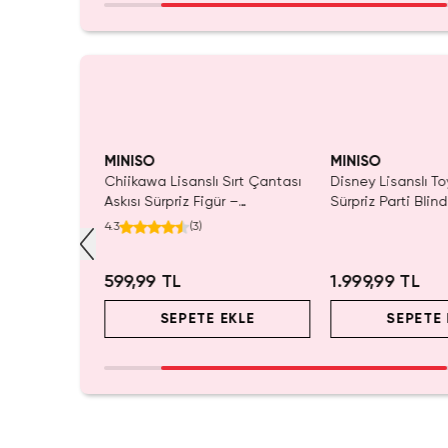
MINISO
MINISO
ı Çift Taraflı
Chiikawa Lisanslı Sırt Çantası
Disney Lisanslı To
Mavi 140 x
Askısı Sürpriz Figür –
Sürpriz Parti Blin
ada Konfor
Koleksiyonluk Blind Box
Koleksiyonluk Figü
4.3
(
3
)
Anahtarlık Aksesuar
599,99 TL
1.999,99 TL
EKLE
SEPETE EKLE
SEPETE 