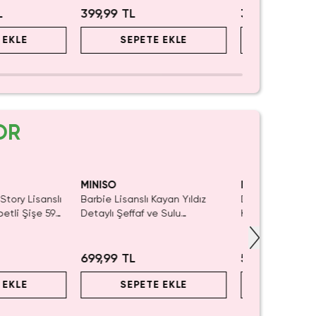
L
399,99 TL
399,99 TL
 EKLE
SEPETE EKLE
SEPET
OR
Yalnızca 1 Adet Kaldı.
Tükenmeden Satın Al
MINISO
MINISO
Story Lisanslı
Barbie Lisanslı Kayan Yıldız
Disney Lisanslı
etli Şişe 590
Detaylı Şeffaf ve Sulu
Klipsli Figür – M
alı Tasarım
Kozmetik Çantası 21 cm
Koleksiyon
699,99 TL
549,99 TL
 EKLE
SEPETE EKLE
SEPET