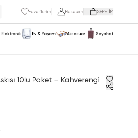
Favorilerim
Hesabım
SEPETİM
Elektronik
Ev & Yaşam
Aksesuar
Seyahat
Askısı 10lu Paket – Kahverengi
r