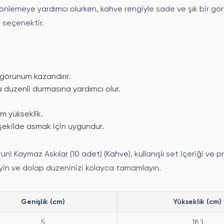
nlemeye yardımcı olurken, kahve rengiyle sade ve şık bir görü
 seçenektir.
 görünüm kazandırır.
 düzenli durmasına yardımcı olur.
cm yükseklik.
 şekilde asmak için uygundur.
 Kaymaz Askılar (10 adet) (Kahve), kullanışlı set içeriği ve pr
yin ve dolap düzeninizi kolayca tamamlayın.
Genişlik (cm)
Yükseklik (cm)
5
18,1