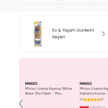
Ev & Yaşam Ürünlerini
Keşfet
Yalnızca 1 Adet Ka
SAKIN 
Tükenmeden Satı
MINISO
MINISO
 Daisy
Miniso Lisanslı Kaymaz Elbise
Miniso Lisanslı Ka
eli Mini
Askısı 10lu Paket – Mor
Saklama Kutusu –
 Masaüstü
Gardırop Dolap Düzenleyici
Minimalist Desenl
5.0
(
1
)
Organizeri 12
Düzenleyici Kutu
1.199,99 TL