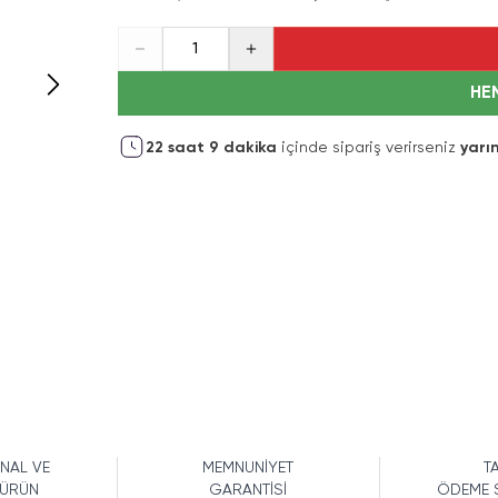
1
HE
22
saat
9
dakika
içinde sipariş verirseniz
yarı
İNAL VE
MEMNUNİYET
TA
 ÜRÜN
GARANTİSİ
ÖDEME 