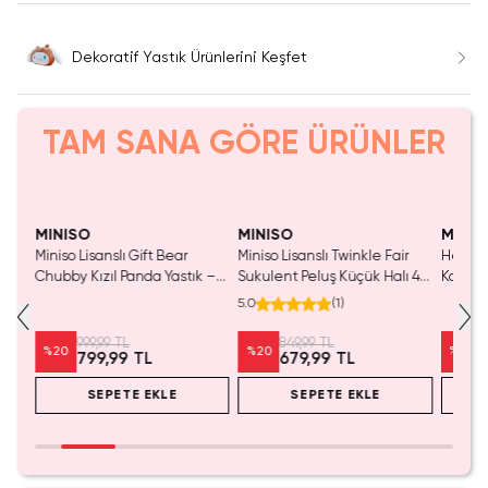
Dekoratif Yastık Ürünlerini Keşfet
TAM SANA GÖRE ÜRÜNLER
Yalnızca 3 Adet Kaldı.
Yaln
Tükenmeden Satın Al
Tük
MINISO
MINISO
MINIS
Miniso Lisanslı Gift Bear
Miniso Lisanslı Twinkle Fair
Hello K
nde
Chubby Kızıl Panda Yastık –
Sukulent Peluş Küçük Halı 46
Koleksi
Büyük Başlı 38 Cm
Cm – Yumuşak Dekoratif Halı
Yastık 
5.0
(
1
)
Cm
999,99 TL
849,99 TL
%
20
%
20
%
20
799,99 TL
679,99 TL
SEPETE EKLE
SEPETE EKLE