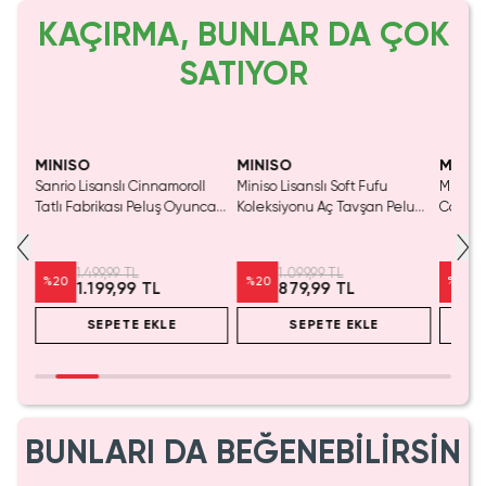
KAÇIRMA, BUNLAR DA ÇOK
SATIYOR
SAKIN KAÇIRMA!
MINISO
MINISO
MINIS
risi
Sanrio Lisanslı Cinnamoroll
Miniso Lisanslı Soft Fufu
Miniso
Tatlı Fabrikası Peluş Oyuncak
Koleksiyonu Aç Tavşan Peluş
Cat Pe
– Oturan 28 Cm
Oyuncak
Ayakta
1.499,99 TL
1.099,99 TL
%
20
%
20
%
20
1.199,99 TL
879,99 TL
SEPETE EKLE
SEPETE EKLE
BUNLARI DA BEĞENEBİLİRSİN