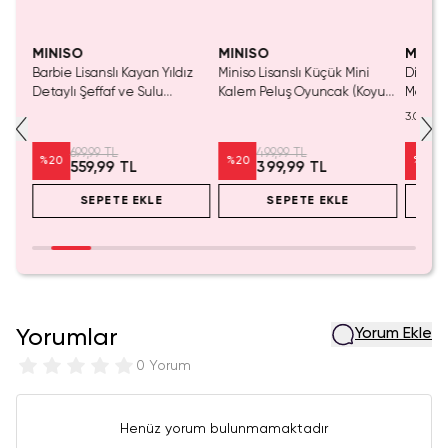
Yalnızca 1 Adet Kaldı.
Yaln
Tükenmeden Satın Al
Tük
MINISO
MINISO
MINIS
Barbie Lisanslı Kayan Yıldız
Miniso Lisanslı Küçük Mini
Disney
Detaylı Şeffaf ve Sulu
Kalem Peluş Oyuncak (Koyu
Mouse 
Kozmetik Çantası 21 cm
Pembe) - 17 cm
Mini S
3.0
Masaüs
699,99 TL
499,99 TL
%
20
%
20
%
25
559,99 TL
399,99 TL
SEPETE EKLE
SEPETE EKLE
Yorumlar
Yorum Ekle
0 Yorum
Henüz yorum bulunmamaktadır