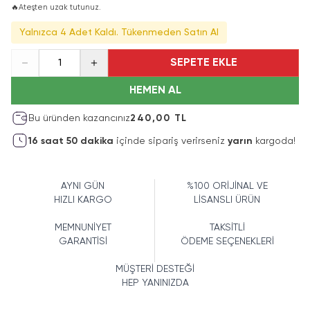
🔥
Ateşten uzak tutunuz.
Yalnızca 4 Adet Kaldı. Tükenmeden Satın Al
SEPETE EKLE
1
HEMEN AL
Bu üründen kazancınız
240,00 TL
16
saat
50
dakika
içinde sipariş verirseniz
yarın
kargoda!
AYNI GÜN
%100 ORİJİNAL VE
HIZLI KARGO
LİSANSLI ÜRÜN
MEMNUNİYET
TAKSİTLİ
GARANTİSİ
ÖDEME SEÇENEKLERİ
MÜŞTERİ DESTEĞİ
HEP YANINIZDA