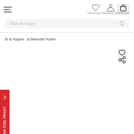
Favorilerim
Hesabım
SEPETİM
Ürün,
Ev & Yaşam
Dekoratif Yastık
SANA ÖZEL FIRSAT