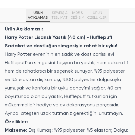
ÜRÜN
SİPARİŞ &
İADE &
ÜRÜN
AÇIKLAMASI
TESLİMAT
DEĞİŞİM
ÖZELLIKLERI
Ürün Açıklaması:
Harry Potter Lisanslı Yastık (40 cm) - Hufflepuff
Sadakat ve dostluğun simgesiyle rahat bir uyku!
Harry Potter evreninin en sadık ve dost canlısı evi
Hufflepuff’un simgesini taşıyan bu yastık, hem dekoratif
hem de rahatlatıcı bir seçenek sunuyor. %95 polyester
ve %5 elastan dış kumaşı, %100 polyester dolgusuyla
yumuşak ve konforlu bir uyku deneyimi sağlar. 40 cm
boyutunda olan bu yastık, Hufflepuff tutkunları için
mükemmel bir hediye ve ev dekorasyonu parçasıdır.
Ayrıca, ateşten uzak tutmanız gerektiğini unutmayın.
Özellikler:
Malzeme:
Dış Kumaş: %95 polyester, %5 elastan; Dolgu: