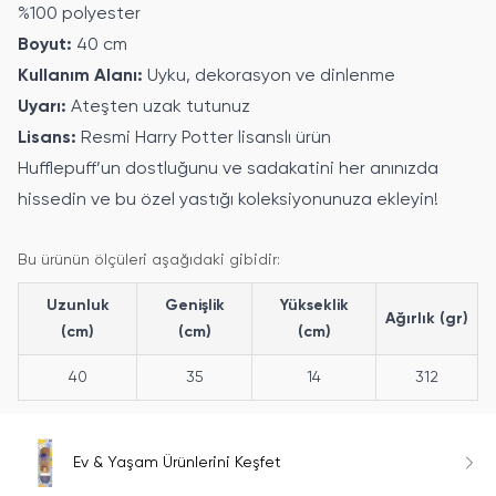
%100 polyester
Boyut:
40 cm
Kullanım Alanı:
Uyku, dekorasyon ve dinlenme
Uyarı:
Ateşten uzak tutunuz
Lisans:
Resmi Harry Potter lisanslı ürün
Hufflepuff’un dostluğunu ve sadakatini her anınızda
hissedin ve bu özel yastığı koleksiyonunuza ekleyin!
Bu ürünün ölçüleri aşağıdaki gibidir:
Uzunluk
Genişlik
Yükseklik
Ağırlık (gr)
(cm)
(cm)
(cm)
40
35
14
312
Ev & Yaşam Ürünlerini Keşfet