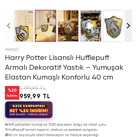
MINISO
Harry Potter Lisanslı Hufflepuff
Armalı Dekoratif Yastık – Yumuşak
Elastan Kumaşlı Konforlu 40 cm
1.199,99 TL
%
20
959,99 TL
İndirim
GECE KAMPANYASI
NET %20 İNDİRİM!
Sınırlı Sürelidir • Stoklarla Sınırlıdır
💤
%95 polyester kumaş ve %100 polyester dolgu ile rahat uyku.
💛
Hufflepuff temalı tasarım, dostluk ve sadakati simgeler.
🎁
40 cm boyutuyla ideal dekorasyon ve hediye seçeneği.