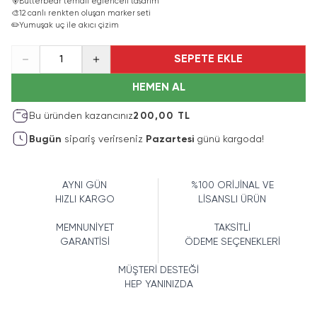
🐻
Butterbear temalı eğlenceli tasarım
🎨
12 canlı renkten oluşan marker seti
✏️
Yumuşak uç ile akıcı çizim
SEPETE EKLE
1
HEMEN AL
Bu üründen kazancınız
200,00 TL
Bugün
sipariş verirseniz
Pazartesi
günü kargoda!
AYNI GÜN
%100 ORİJİNAL VE
HIZLI KARGO
LİSANSLI ÜRÜN
MEMNUNİYET
TAKSİTLİ
GARANTİSİ
ÖDEME SEÇENEKLERİ
MÜŞTERİ DESTEĞİ
HEP YANINIZDA