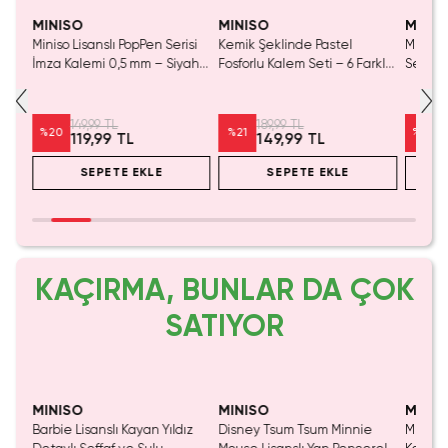
SAKIN KAÇIRMA!
Tükeniyor!
Yaln
Tük
MINISO
MINISO
MINIS
şan
Miniso Lisanslı PopPen Serisi
Kemik Şeklinde Pastel
Miniso 
alem
İmza Kalemi 0,5 mm – Siyah
Fosforlu Kalem Seti – 6 Farklı
Serisi
Mürekkepli Pembe Gövde
Renk
Kalem 
Kalem 
149,99 TL
189,99 TL
%
20
%
21
%
20
119,99 TL
149,99 TL
SEPETE EKLE
SEPETE EKLE
KAÇIRMA, BUNLAR DA ÇOK
SATIYOR
Yalnızca 1 Adet Kaldı.
Yalnızca 1 Adet Kaldı.
Tükenmeden Satın Al
Tükenmeden Satın Al
MINISO
MINISO
MINIS
Barbie Lisanslı Kayan Yıldız
Disney Tsum Tsum Minnie
Miniso 