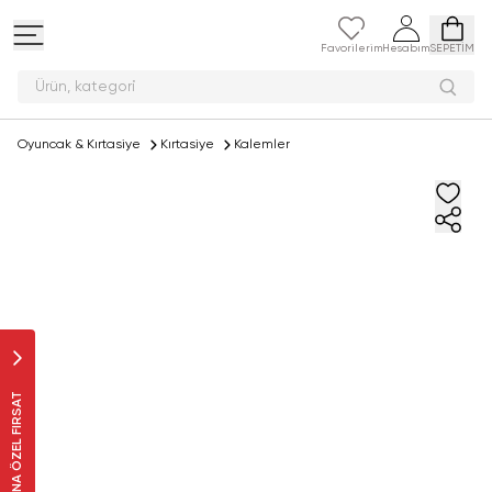
Favorilerim
Hesabım
SEPETİM
Ürün, ka
Oyuncak & Kırtasiye
Kırtasiye
Kalemler
SANA ÖZEL FIRSAT