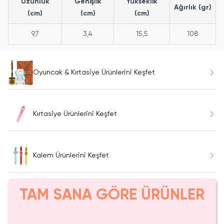
Uzunluk
Genişlik
Yükseklik
Ağırlık (gr)
(cm)
(cm)
(cm)
9,7
3,4
15,5
108
Oyuncak & Kırtasiye Ürünlerini Keşfet
Kırtasiye Ürünlerini Keşfet
Kalem Ürünlerini Keşfet
TAM SANA GÖRE ÜRÜNLER