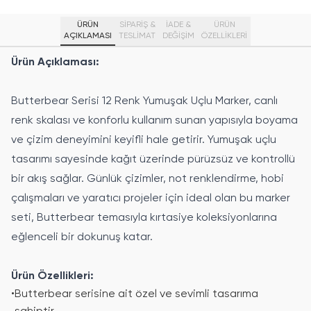
ÜRÜN
SİPARİŞ &
İADE &
ÜRÜN
AÇIKLAMASI
TESLİMAT
DEĞİŞİM
ÖZELLIKLERI
Ürün Açıklaması:
Butterbear Serisi 12 Renk Yumuşak Uçlu Marker, canlı
renk skalası ve konforlu kullanım sunan yapısıyla boyama
ve çizim deneyimini keyifli hale getirir. Yumuşak uçlu
tasarımı sayesinde kağıt üzerinde pürüzsüz ve kontrollü
bir akış sağlar. Günlük çizimler, not renklendirme, hobi
çalışmaları ve yaratıcı projeler için ideal olan bu marker
seti, Butterbear temasıyla kırtasiye koleksiyonlarına
eğlenceli bir dokunuş katar.
Ürün Özellikleri:
•
Butterbear serisine ait özel ve sevimli tasarıma