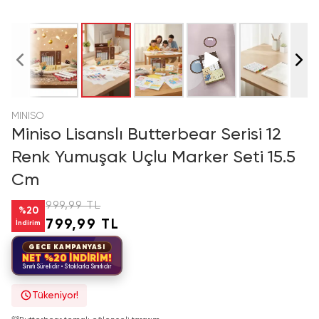
MINISO
Miniso Lisanslı Butterbear Serisi 12
Renk Yumuşak Uçlu Marker Seti 15.5
Cm
999,99 TL
%
20
799,99 TL
İndirim
GECE KAMPANYASI
NET %20 İNDİRİM!
Sınırlı Sürelidir • Stoklarla Sınırlıdır
Tükeniyor!