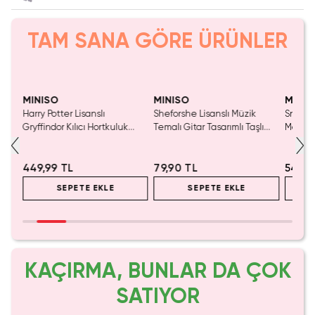
TAM SANA GÖRE ÜRÜNLER
Yalnızca 4 Adet Kaldı.
Yalnızca 4 Adet Kaldı.
Yaln
Tükenmeden Satın Al
Tükenmeden Satın Al
Tük
MINISO
MINISO
MINIS
al
Harry Potter Lisanslı
Sheforshe Lisanslı Müzik
Snoopy
nko
Gryffindor Kılıcı Hortkuluk
Temalı Gitar Tasarımlı Taşlı
Makines
 ve
Anahtarlık – Metal Çinko
Anahtarlık – Altın Renkli
Aksesu
Alaşım Taşlı 13,4 Cm
Metal Çanta Aksesuarı
449,99 TL
79,90 TL
549,9
SEPETE EKLE
SEPETE EKLE
KAÇIRMA, BUNLAR DA ÇOK
SATIYOR