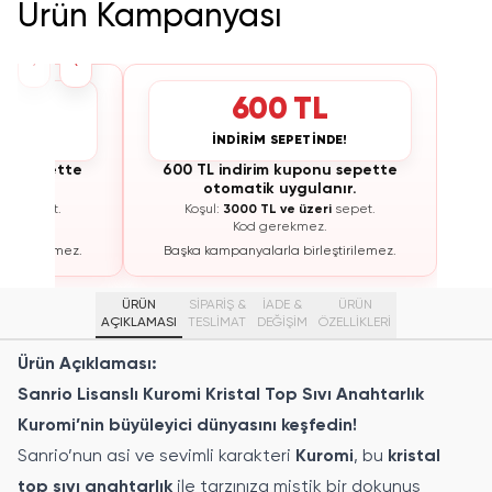
Ürün Kampanyası
›
‹
L
600 TL
İNDE!
İNDİRİM SEPETİNDE!
onu sepette
600 TL indirim kuponu sepette
lanır.
otomatik uygulanır.
eri
sepet.
Koşul:
3000 TL ve üzeri
sepet.
z.
Kod gerekmez.
leştirilemez.
Başka kampanyalarla birleştirilemez.
ÜRÜN
SİPARİŞ &
İADE &
ÜRÜN
AÇIKLAMASI
TESLİMAT
DEĞİŞİM
ÖZELLIKLERI
Ürün Açıklaması:
Sanrio Lisanslı Kuromi Kristal Top Sıvı Anahtarlık
Kuromi’nin büyüleyici dünyasını keşfedin!
Sanrio’nun asi ve sevimli karakteri
Kuromi
, bu
kristal
top sıvı anahtarlık
ile tarzınıza mistik bir dokunuş