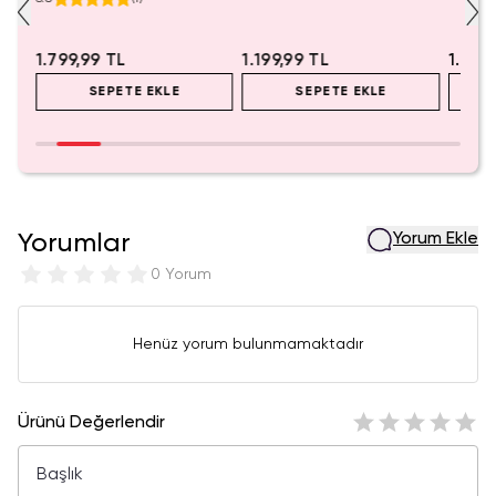
1.799,99 TL
1.199,99 TL
1.999
SEPETE EKLE
SEPETE EKLE
Yorumlar
Yorum Ekle
0 Yorum
Henüz yorum bulunmamaktadır
Ürünü Değerlendir