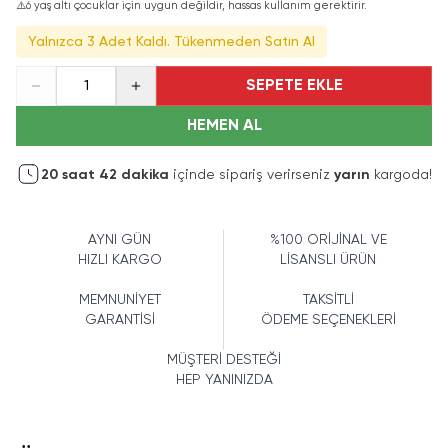
⚠️
6 yaş altı çocuklar için uygun değildir, hassas kullanım gerektirir.
Yalnızca 3 Adet Kaldı. Tükenmeden Satın Al
SEPETE EKLE
1
HEMEN AL
20
saat
42
dakika
içinde sipariş verirseniz
yarın
kargoda!
AYNI GÜN
%100 ORİJİNAL VE
HIZLI KARGO
LİSANSLI ÜRÜN
MEMNUNİYET
TAKSİTLİ
GARANTİSİ
ÖDEME SEÇENEKLERİ
MÜŞTERİ DESTEĞİ
HEP YANINIZDA