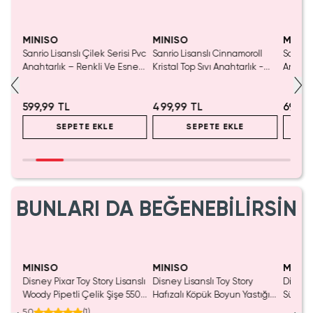
Tükeniyor!
MINISO
MINISO
MINIS
riz
Sanrio Lisanslı Çilek Serisi Pvc
Sanrio Lisanslı Cinnamoroll
Sanrio 
ı –
Anahtarlık – Renkli Ve Esnek
Kristal Top Sıvı Anahtarlık -
Anahta
gür
Çanta Aksesuarı 18,4 Cm
Hareketli Figürlü ve Şirin
Cinnamo
Çanta Aksesuarı
Tasarı
599,99 TL
499,99 TL
699,9
SEPETE EKLE
SEPETE EKLE
BUNLARI DA BEĞENEBİLİRSİN
Tükeniyor!
MINISO
MINISO
MINIS
ğum
Disney Pixar Toy Story Lisanslı
Disney Lisanslı Toy Story
Disney 
Woody Pipetli Çelik Şişe 550
Hafızalı Köpük Boyun Yastığı
Sürpriz
tand
mL – Saplı Tasarım
– Seyahat 24 Cm
Koleksi
5.0
(
1
)