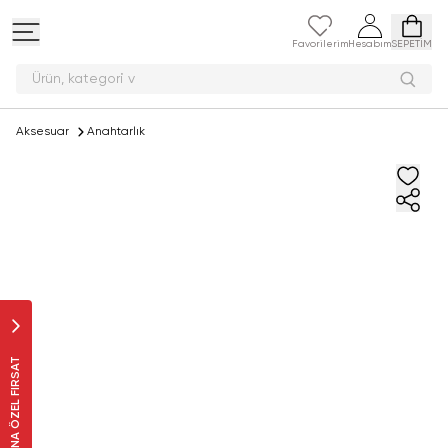
Favorilerim
Hesabım
SEPETİM
Ürün, kat
Aksesuar
Anahtarlık
SANA ÖZEL FIRSAT