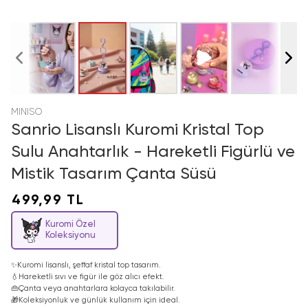
MINISO
Sanrio Lisanslı Kuromi Kristal Top
Sulu Anahtarlık - Hareketli Figürlü ve
Mistik Tasarım Çanta Süsü
499,99 TL
Kuromi Özel
Koleksiyonu
✨
Kuromi lisanslı, şeffaf kristal top tasarım.
💧
Hareketli sıvı ve figür ile göz alıcı efekt.
👜
Çanta veya anahtarlara kolayca takılabilir.
🎁
Koleksiyonluk ve günlük kullanım için ideal.