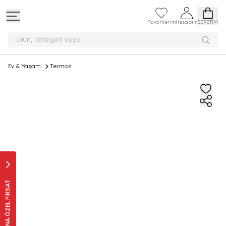
Favorilerim
Hesabım
SEPETİM
Ürün, kategor
Ev & Yaşam
Termos
SANA ÖZEL FIRSAT