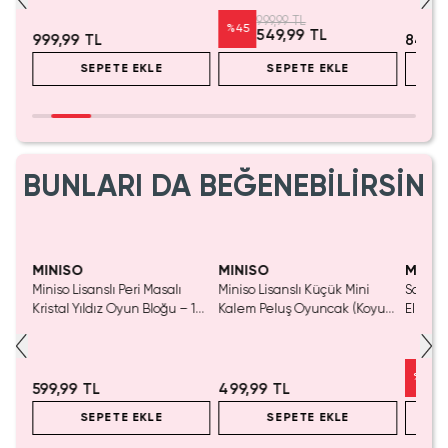
Çantas
999,99 TL
%
45
549,99 TL
999,99 TL
849,9
SEPETE EKLE
SEPETE EKLE
BUNLARI DA BEĞENEBİLİRSİN
Yaln
Tük
MINISO
MINISO
MINIS
Miniso Lisanslı Peri Masalı
Miniso Lisanslı Küçük Mini
Sanrio 
luş
Kristal Yıldız Oyun Bloğu – 14
Kalem Peluş Oyuncak (Koyu
Elma K
Cm
Pembe) - 17 cm
Çelik P
%
50
599,99 TL
499,99 TL
SEPETE EKLE
SEPETE EKLE