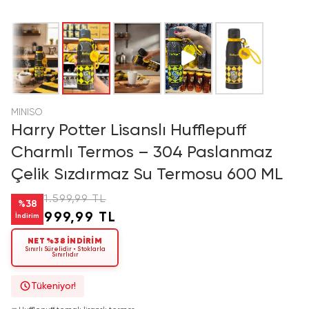
MINISO
Harry Potter Lisanslı Hufflepuff
Charmlı Termos – 304 Paslanmaz
Çelik Sızdırmaz Su Termosu 600 ML
1.599,99 TL
%
38
999,99 TL
İndirim
NET %38 İNDİRİM
Sınırlı Sürelidir • Stoklarla
Sınırlıdır
Tükeniyor!