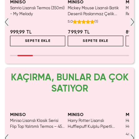
MINISO
MINISO
MINIS
az
Sanrio Lisanslı Termos (350ml)
Mickey Mouse Lisanslı Batik
Miniso 
- My Melody
Desenli Paslanmaz Çelik
Renkli
Bardak - 860 ml
Paslan
5.0
(
1
)
999,99 TL
799,99 TL
899,9
SEPETE EKLE
SEPETE EKLE
KAÇIRMA, BUNLAR DA ÇOK
SATIYOR
Tükeniyor!
Yaln
Tük
MINISO
MINISO
MINIS
Miniso Lisanslı Klasik Serisi
Harry Potter Lisanslı
Harry P
s –
Flip Top Yalıtımlı Termos – 450
Hufflepuff Kulplu Pipetli
Huffle
Ml – Çift Katmanlı Çelik –
Plastik Şişe – 1250 ML Büyük
Dayanı
4.0
0 ML
Siyah
Boy Su Matarası
Çantas