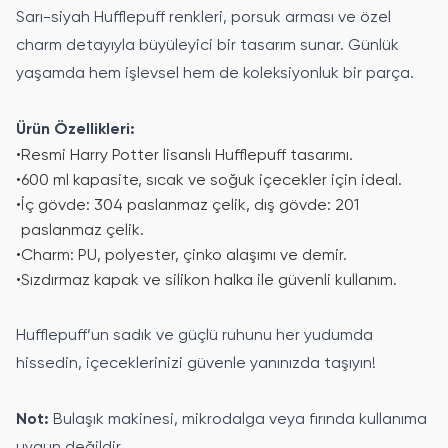
Sarı-siyah Hufflepuff renkleri, porsuk arması ve özel
charm detayıyla büyüleyici bir tasarım sunar. Günlük
yaşamda hem işlevsel hem de koleksiyonluk bir parça.
Ürün Özellikleri:
•
Resmi Harry Potter lisanslı Hufflepuff tasarımı.
•
600 ml kapasite, sıcak ve soğuk içecekler için ideal.
•
İç gövde: 304 paslanmaz çelik, dış gövde: 201
paslanmaz çelik.
•
Charm: PU, polyester, çinko alaşımı ve demir.
•
Sızdırmaz kapak ve silikon halka ile güvenli kullanım.
Hufflepuff’un sadık ve güçlü ruhunu her yudumda
hissedin, içeceklerinizi güvenle yanınızda taşıyın!
Not:
Bulaşık makinesi, mikrodalga veya fırında kullanıma
uygun değildir.