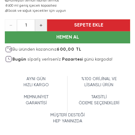
🦡
Hufflepuff temalı lisanslı termos
🥤
600 ml geniş içecek kapasitesi
🧊
Sıcak ve soğuk içecekler için uygun
SEPETE EKLE
1
HEMEN AL
Bu üründen kazancınız
600,00 TL
Bugün
sipariş verirseniz
Pazartesi
günü kargoda!
AYNI GÜN
%100 ORİJİNAL VE
HIZLI KARGO
LİSANSLI ÜRÜN
MEMNUNİYET
TAKSİTLİ
GARANTİSİ
ÖDEME SEÇENEKLERİ
MÜŞTERİ DESTEĞİ
HEP YANINIZDA