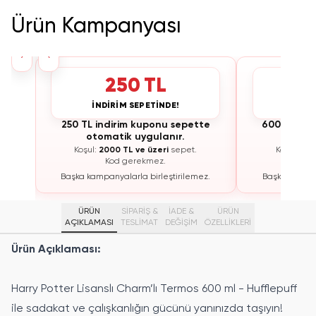
Ürün Kampanyası
›
‹
250 TL
İNDİRİM SEPETİNDE!
İNDİ
te
250 TL indirim kuponu sepette
600 TL ind
otomatik uygulanır.
otoma
Koşul:
2000 TL ve üzeri
sepet.
Koşul:
300
Kod gerekmez.
K
ez.
Başka kampanyalarla birleştirilemez.
Başka kampan
ÜRÜN
SİPARİŞ &
İADE &
ÜRÜN
AÇIKLAMASI
TESLİMAT
DEĞİŞİM
ÖZELLIKLERI
Ürün Açıklaması:
Harry Potter Lisanslı Charm’lı Termos 600 ml - Hufflepuff
ile sadakat ve çalışkanlığın gücünü yanınızda taşıyın!