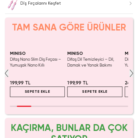
Diş Fırçalarını Keşfet
TAM SANA GÖRE ÜRÜNLER
MINISO
MINISO
MINIS
Difaş Nano Slim Diş Fırçası –
Difaş Dil Temizleyici – Dil,
Difaş St
Yumuşak Nano Kıllı
Damak ve Yanak Bakımı
Yumuşak
199,99 TL
199,99 TL
249,9
SEPETE EKLE
SEPETE EKLE
KAÇIRMA, BUNLAR DA ÇOK