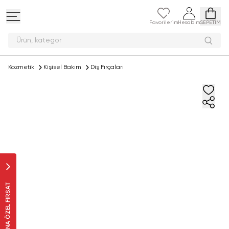
Favorilerim
Hesabım
SEPETİM
Ürün,
Kozmetik
Kişisel Bakım
Diş Fırçaları
SANA ÖZEL FIRSAT