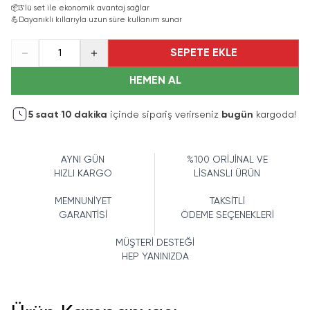
📦
3’lü set ile ekonomik avantaj sağlar
💪
Dayanıklı kıllarıyla uzun süre kullanım sunar
SEPETE EKLE
1
HEMEN AL
5
saat
10
dakika
içinde sipariş verirseniz
bugün
kargoda!
AYNI GÜN
%100 ORİJİNAL VE
HIZLI KARGO
LİSANSLI ÜRÜN
MEMNUNİYET
TAKSİTLİ
GARANTİSİ
ÖDEME SEÇENEKLERİ
MÜŞTERİ DESTEĞİ
HEP YANINIZDA