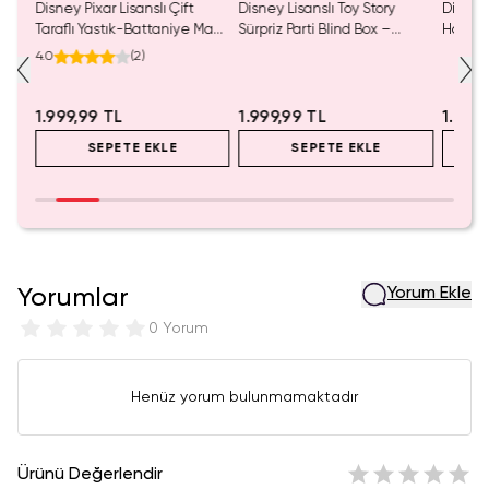
tası
Disney Pixar Lisanslı Çift
Disney Lisanslı Toy Story
Disney 
Taraflı Yastık-Battaniye Mavi
Sürpriz Parti Blind Box –
Hafızal
140 x 100 Cm – 2'si 1 Arada
Koleksiyonluk Figür
– Seya
4.0
(
2
)
Konfor
1.999,99 TL
1.999,99 TL
1.199
SEPETE EKLE
SEPETE EKLE
Yorumlar
Yorum Ekle
0 Yorum
Henüz yorum bulunmamaktadır
Ürünü Değerlendir