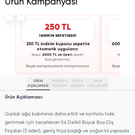
Ürün Kampanyası
›
‹
250 TL
İNDİRİM SEPETİNDE!
İNDİ
te
250 TL indirim kuponu sepette
600 TL ind
otomatik uygulanır.
otoma
Koşul:
2000 TL ve üzeri
sepet.
Koşul:
300
Kod gerekmez.
K
ez.
Başka kampanyalarla birleştirilemez.
Başka kampan
ÜRÜN
SİPARİŞ &
İADE &
ÜRÜN
AÇIKLAMASI
TESLİMAT
DEĞİŞİM
ÖZELLIKLERI
Ürün Açıklaması:
Günlük ağız bakımınızı daha etkili ve konforlu hale
getirmek için tasarlanan 54 Delikli Büyük Boy Diş
Fırçaları (3 adet), geniş fırça başlığı ve yoğun kıl yapısıyla