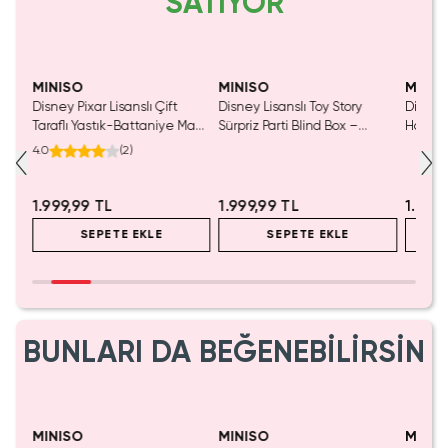
SATIYOR
MINISO
MINISO
MINIS
tası
Disney Pixar Lisanslı Çift
Disney Lisanslı Toy Story
Disney 
Taraflı Yastık-Battaniye Mavi
Sürpriz Parti Blind Box –
Hafızal
140 x 100 Cm – 2'si 1 Arada
Koleksiyonluk Figür
– Seya
4.0
(
2
)
Konfor
1.999,99 TL
1.999,99 TL
1.199
SEPETE EKLE
SEPETE EKLE
BUNLARI DA BEĞENEBİLİRSİN
MINISO
MINISO
MINIS