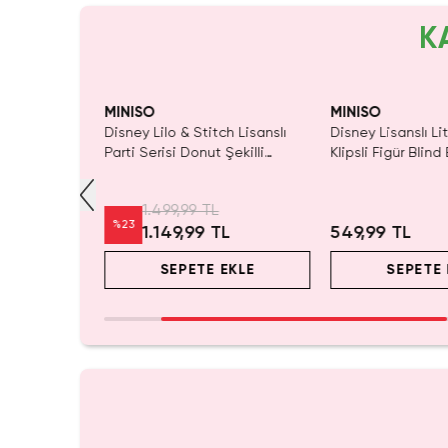
K
dı.
 Al
MINISO
MINISO
h Lisanslı
Disney Lisanslı Little Mermaid
Disney Lilo & Stit
Şekilli
Klipsli Figür Blind Box – Ariel
Metal Başlıklı Dön
 Yastık
Koleksiyonu
Mekanizmalı Tük
5.0
(
2
)
349,99 TL
%
43
L
549,99 TL
199,99 TL
EKLE
SEPETE EKLE
SEPETE 