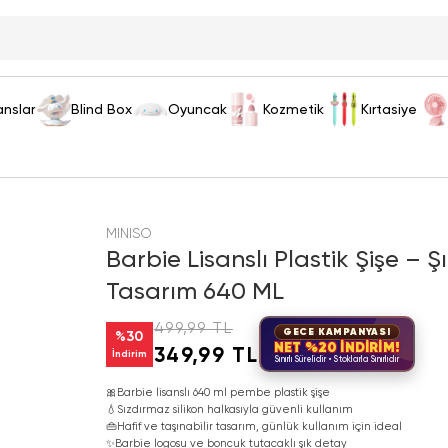
anslar
Blind Box
Oyuncak
Kozmetik
Kırtasiye
MINISO
Barbie Lisanslı Plastik Şişe –
Tasarım 640 ML
499,99 TL
GECE KAMPANYASI
%
30
NET %20 İNDİRİM!
349,99 TL
İndirim
Sınırlı Sürelidir • Stoklarla Sınırlıdır
🎀
Barbie lisanslı 640 ml pembe plastik şişe
💧
Sızdırmaz silikon halkasıyla güvenli kullanım
👜
Hafif ve taşınabilir tasarım, günlük kullanım için ideal
✨
Barbie logosu ve boncuk tutacaklı şık detay