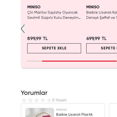
Yalnızca 1 Adet Kaldı.
Tükenmeden Satın Al
MINISO
MINISO
shy Oyuncak
Barbie Lisanslı Kayan Yıldız
Miniso Lisanslı P
utu Deneyimi
Detaylı Şeffaf ve Sulu
Kristal Yıldız Oy
Kozmetik Çantası 21 cm
Cm
699,99 TL
599,99 TL
EKLE
SEPETE EKLE
SEPETE
Yorumlar
0 Yorum
MINISO
Barbie Lisanslı Plastik