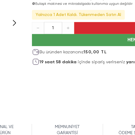
🚫
Bulaşık makinesi ve mikrodalgada kullanıma uygun değildir
Yalnızca 1 Adet Kaldı. Tükenmeden Satın Al
1
HE
Bu üründen kazancınız
150,00 TL
19
saat
58
dakika
içinde sipariş verirseniz
yarı
İNAL VE
MEMNUNİYET
TA
 ÜRÜN
GARANTİSİ
ÖDEME 