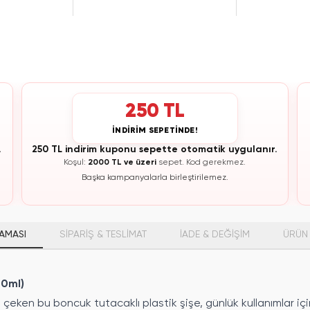
250 TL
İNDİRİM SEPETİNDE!
.
250 TL indirim kuponu sepette otomatik uygulanır.
Koşul:
2000 TL ve üzeri
sepet.
Kod gerekmez.
Başka kampanyalarla birleştirilemez.
AMASI
SİPARİŞ & TESLİMAT
İADE & DEĞİŞİM
ÜRÜN 
40ml)
at çeken bu boncuk tutacaklı plastik şişe, günlük kullanımlar 