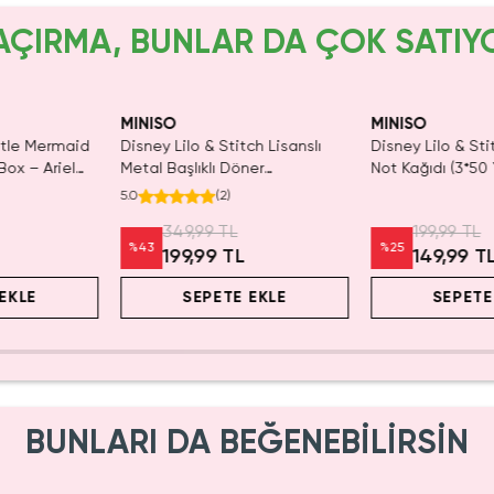
AÇIRMA, BUNLAR DA ÇOK SATIY
SAKIN KAÇIRMA!
Tüken
MINISO
MINISO
ch Lisanslı
Disney Lilo & Stitch Lisanslı
Disney Lisanslı L
er
Not Kağıdı (3*50 Yaprak, Angel)
Makyaj ve Tırnak
enmez Kalem
– Yaratıcı ve Eğl
199,99 TL
%
25
149,99 TL
1.399,99 TL
EKLE
SEPETE EKLE
SEPETE
BUNLARI DA BEĞENEBİLİRSİN