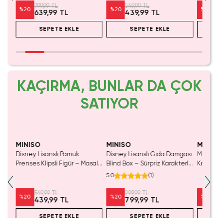
799,99 TL
549,99 TL
%
20
%
20
%
20
639,99 TL
439,99 TL
SEPETE EKLE
SEPETE EKLE
KAÇIRMA, BUNLAR DA ÇOK
SATIYOR
MINISO
MINISO
MINIS
Disney Lisanslı Pamuk
Disney Lisanslı Gıda Damgası
Miniso 
luş
Prenses Klipsli Figür – Masalsı
Blind Box – Sürpriz Karakterli
Kristal
Koleksiyon
Eğlenceli Sunum
Cm
5.0
(
1
)
549,99 TL
999,99 TL
%
20
%
20
%
20
439,99 TL
799,99 TL
SEPETE EKLE
SEPETE EKLE