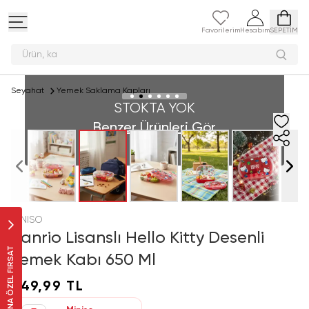
Favorilerim
Hesabım
SEPETİM
Ür
Seyahat
Yemek Saklama Kapları
STOKTA YOK
Benzer Ürünleri Gör
MINISO
Sanrio Lisanslı Hello Kitty Desenli
SANA ÖZEL FIRSAT
Yemek Kabı 650 Ml
349,99 TL