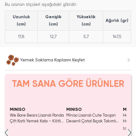
Bu ürünün ölçüleri aşağıdaki gibidir:
Uzunluk
Genişlik
Yükseklik
Ağırlık (gr)
(cm)
(cm)
(cm)
17,8
12,7
5,7
147,5
Yemek Saklama Kaplarını Keşfet
TAM SANA GÖRE ÜRÜNLER
Yalnızca 4 Adet Kaldı.
Yaln
Tükenmeden Satın Al
Tük
MINISO
MINISO
MINIS
az
We Bare Bears Lisanslı Panda
Miniso Lisanslı Cute Tavşan
Harry P
 270
Çift Katlı Yemek Kabı – Kilitli
Desenli Çatal Bıçak Takımlı
Hufflep
ve Kaşıklı Beslenme Kutusu
Saklama Kabı 650 mL
Kabı –
5.0
1850 ML
Beslenme Çantası
Uygun 