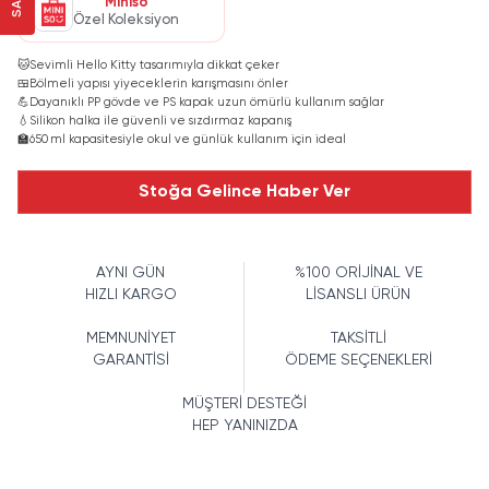
Miniso
Özel Koleksiyon
🐱
Sevimli Hello Kitty tasarımıyla dikkat çeker
🍱
Bölmeli yapısı yiyeceklerin karışmasını önler
💪
Dayanıklı PP gövde ve PS kapak uzun ömürlü kullanım sağlar
💧
Silikon halka ile güvenli ve sızdırmaz kapanış
🏫
650 ml kapasitesiyle okul ve günlük kullanım için ideal
Stoğa Gelince Haber Ver
AYNI GÜN
%100 ORİJİNAL VE
HIZLI KARGO
LİSANSLI ÜRÜN
MEMNUNİYET
TAKSİTLİ
GARANTİSİ
ÖDEME SEÇENEKLERİ
MÜŞTERİ DESTEĞİ
HEP YANINIZDA