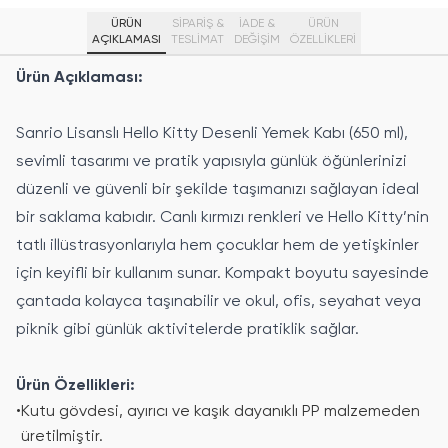
ÜRÜN
SİPARİŞ &
İADE &
ÜRÜN
AÇIKLAMASI
TESLİMAT
DEĞİŞİM
ÖZELLIKLERI
Ürün Açıklaması:
Sanrio Lisanslı Hello Kitty Desenli Yemek Kabı (650 ml),
sevimli tasarımı ve pratik yapısıyla günlük öğünlerinizi
düzenli ve güvenli bir şekilde taşımanızı sağlayan ideal
bir saklama kabıdır. Canlı kırmızı renkleri ve Hello Kitty’nin
tatlı illüstrasyonlarıyla hem çocuklar hem de yetişkinler
için keyifli bir kullanım sunar. Kompakt boyutu sayesinde
çantada kolayca taşınabilir ve okul, ofis, seyahat veya
piknik gibi günlük aktivitelerde pratiklik sağlar.
Ürün Özellikleri:
•
Kutu gövdesi, ayırıcı ve kaşık dayanıklı PP malzemeden
üretilmiştir.