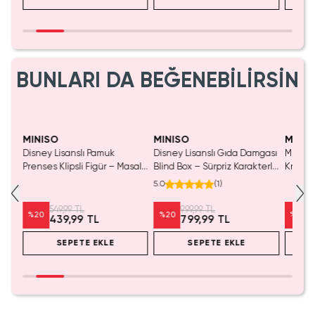
BUNLARI DA BEĞENEBİLİRSİN
MINISO
MINISO
MINIS
Disney Lisanslı Pamuk
Disney Lisanslı Gıda Damgası
Miniso 
luş
Prenses Klipsli Figür – Masalsı
Blind Box – Sürpriz Karakterli
Kristal
Koleksiyon
Eğlenceli Sunum
Cm
5.0
(
1
)
549,99 TL
999,99 TL
%
20
%
20
%
20
439,99 TL
799,99 TL
SEPETE EKLE
SEPETE EKLE