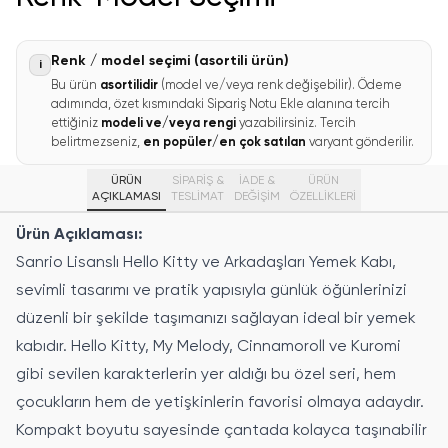
Renk / model seçimi (asortili ürün)
i
Bu ürün
asortilidir
(model ve/veya renk değişebilir). Ödeme
adımında, özet kısmındaki Sipariş Notu Ekle alanına tercih
ettiğiniz
modeli ve/veya rengi
yazabilirsiniz. Tercih
belirtmezseniz,
en popüler/en çok satılan
varyant gönderilir.
ÜRÜN
SİPARİŞ &
İADE &
ÜRÜN
AÇIKLAMASI
TESLİMAT
DEĞİŞİM
ÖZELLIKLERI
Ürün Açıklaması:
Sanrio Lisanslı Hello Kitty ve Arkadaşları Yemek Kabı,
sevimli tasarımı ve pratik yapısıyla günlük öğünlerinizi
düzenli bir şekilde taşımanızı sağlayan ideal bir yemek
kabıdır. Hello Kitty, My Melody, Cinnamoroll ve Kuromi
gibi sevilen karakterlerin yer aldığı bu özel seri, hem
çocukların hem de yetişkinlerin favorisi olmaya adaydır.
Kompakt boyutu sayesinde çantada kolayca taşınabilir