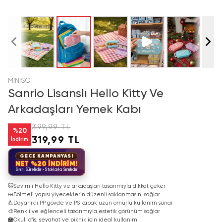
MINISO
Sanrio Lisanslı Hello Kitty Ve
Arkadaşları Yemek Kabı
399,99 TL
%
20
319,99 TL
İndirim
GECE KAMPANYASI
NET %20 İNDİRİM!
Sınırlı Sürelidir • Stoklarla Sınırlıdır
🐱
Sevimli Hello Kitty ve arkadaşları tasarımıyla dikkat çeker
🍱
Bölmeli yapısı yiyeceklerin düzenli saklanmasını sağlar
💪
Dayanıklı PP gövde ve PS kapak uzun ömürlü kullanım sunar
🎨
Renkli ve eğlenceli tasarımıyla estetik görünüm sağlar
🏫
Okul, ofis, seyahat ve piknik için ideal kullanım