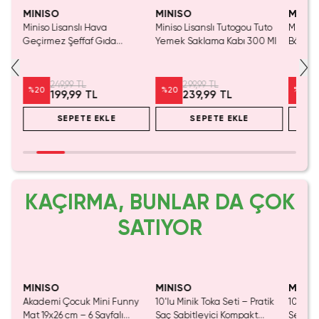
MINISO
MINISO
MINIS
k
Miniso Lisanslı Hava
Miniso Lisanslı Tutogou Tuto
Miniso 
Ml
Geçirmez Şeffaf Gıda
Yemek Saklama Kabı 300 Ml
Bölmeli
lı
Saklama Kabı – BPA
İçermeyen Mutfak ve
Buzdolabı Düzenleyici 20 Cm
249,99 TL
299,99 TL
%
20
%
20
%
20
199,99 TL
239,99 TL
SEPETE EKLE
SEPETE EKLE
KAÇIRMA, BUNLAR DA ÇOK
SATIYOR
Yalnızca 2 Adet Kaldı.
Tükeniyor!
Yaln
Tükenmeden Satın Al
Tük
MINISO
MINISO
MINIS
oğu
Akademi Çocuk Mini Funny
10'lu Minik Toka Seti – Pratik
10'Lu 
atif
Mat 19x26 cm – 6 Sayfalı
Saç Sabitleyici Kompakt
Seti –