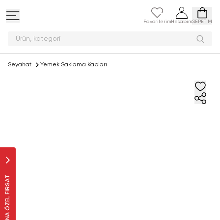
Favorilerim
Hesabım
SEPETİM
Ürün, k
Seyahat
Yemek Saklama Kapları
SANA ÖZEL FIRSAT