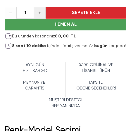
SEPETE EKLE
1
HEMEN AL
Bu üründen kazancınız
80,00 TL
8
saat
10
dakika
içinde sipariş verirseniz
bugün
kargoda!
AYNI GÜN
%100 ORİJİNAL VE
HIZLI KARGO
LİSANSLI ÜRÜN
MEMNUNİYET
TAKSİTLİ
GARANTİSİ
ÖDEME SEÇENEKLERİ
MÜŞTERİ DESTEĞİ
HEP YANINIZDA
Renk-Model Seçimi