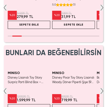
Yıkanabilir Aktivite Defteri
Aksesuar
Uygula
5.0
(
1
)
Dokulu
349,99 TL
39,99 TL
%
20
%
20
%
20
279,99 TL
31,99 TL
SEPETE EKLE
SEPETE EKLE
BUNLARI DA BEĞENEBİLİRSİN
Yaln
Tük
MINISO
MINISO
MINIS
Disney Lisanslı Toy Story
Disney Pixar Toy Story Lisanslı
Barbie 
Mavi
Sürpriz Parti Blind Box –
Woody Döner Pipetli Şişe 590
Detaylı
a
Koleksiyonluk Figür
mL – Kovboy Temalı Tasarım
Kozmet
1.999,99 TL
899,99 TL
%
20
%
20
%
20
1.599,99 TL
719,99 TL