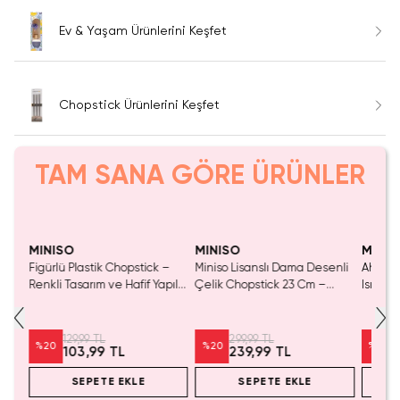
Ev & Yaşam Ürünlerini Keşfet
Chopstick Ürünlerini Keşfet
TAM SANA GÖRE ÜRÜNLER
Yaln
Tük
MINISO
MINISO
MINIS
tick
Figürlü Plastik Chopstick –
Miniso Lisanslı Dama Desenli
Ahşap 
celi
Renkli Tasarım ve Hafif Yapılı
Çelik Chopstick 23 Cm –
Isıya D
Eğlenceli Yemek Çubukları
Modern Tasarım
Asya Mu
Cm
129,99 TL
299,99 TL
%
20
%
20
%
20
103,99 TL
239,99 TL
SEPETE EKLE
SEPETE EKLE