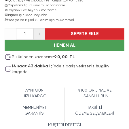
🍽️
Çatal, kaşık ve chopstick’ten oluşan çok yönlü set
🐹
Capybara figürlü sevimli sap tasarımı
🧼
Dayanıklı ve hijyenik malzeme
🎒
Taşıma için ideal boyutlar
🎁
Hediye ve kişisel kullanım için mükemmel
SEPETE EKLE
1
HEMEN AL
Bu üründen kazancınız
90,00 TL
14
saat
43
dakika
içinde sipariş verirseniz
bugün
kargoda!
AYNI GÜN
%100 ORİJİNAL VE
HIZLI KARGO
LİSANSLI ÜRÜN
MEMNUNİYET
TAKSİTLİ
GARANTİSİ
ÖDEME SEÇENEKLERİ
MÜŞTERİ DESTEĞİ