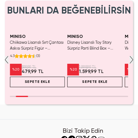
BUNLARI DA BEĞENEBİLİRSİN
MINISO
MINISO
MINIS
Chiikawa Lisanslı Sırt Çantası
Disney Lisanslı Toy Story
Disney 
Mavi
Askısı Sürpriz Figür –
Sürpriz Parti Blind Box –
Woody 
a
Koleksiyonluk Blind Box
Koleksiyonluk Figür
mL – K
4.3
(
3
)
Anahtarlık Aksesuar
599,99 TL
1.999,99 TL
%
20
%
20
%
20
479,99 TL
1.599,99 TL
SEPETE EKLE
SEPETE EKLE
Bizi Takip Edin