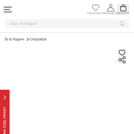
Favorilerim
Hesabım
SEPETİM
Ürün, ka
Ev & Yaşam
Chopstick
SANA ÖZEL FIRSAT