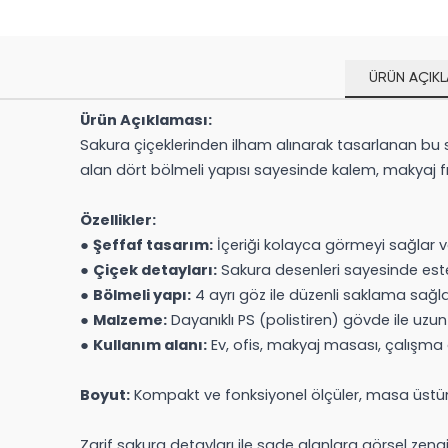
ÜRÜN AÇIKL
Ürün Açıklaması:
Sakura çiçeklerinden ilham alınarak tasarlanan bu 
alan dört bölmeli yapısı sayesinde kalem, makyaj fır
Özellikler:
●
Şeffaf tasarım:
İçeriği kolayca görmeyi sağlar ve
●
Çiçek detayları:
Sakura desenleri sayesinde este
●
Bölmeli yapı:
4 ayrı göz ile düzenli saklama sağla
●
Malzeme:
Dayanıklı PS (polistiren) gövde ile uzun
●
Kullanım alanı:
Ev, ofis, makyaj masası, çalışma ala
Boyut:
Kompakt ve fonksiyonel ölçüler, masa üstü
Zarif sakura detayları ile sade alanlara görsel zengin