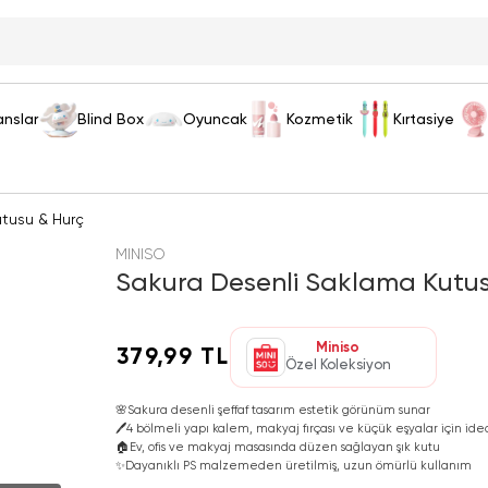
anslar
Blind Box
Oyuncak
Kozmetik
Kırtasiye
tusu & Hurç
MINISO
Sakura Desenli Saklama Kutu
Miniso
379,99 TL
Özel Koleksiyon
🌸
Sakura desenli şeffaf tasarım estetik görünüm sunar
🖊️
4 bölmeli yapı kalem, makyaj fırçası ve küçük eşyalar için ide
🏠
Ev, ofis ve makyaj masasında düzen sağlayan şık kutu
✨
Dayanıklı PS malzemeden üretilmiş, uzun ömürlü kullanım