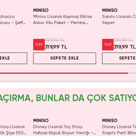
yor!
SAKIN KA
MINISO
MINISO
Pochacco
Miniso Lisanslı Kaymaz Elbise
Sanrio Lisanslı 
utusu – Şeffaf
Askısı 10lu Paket – Pembe
Sepet
eyici 10 Cm
Gardırop Dolap Düzenleyici
399,99 TL
399,99 TL
%
20
%
20
319,99 TL
319,99 T
EKLE
SEPETE EKLE
SEPETE
AÇIRMA, BUNLAR DA ÇOK SATIY
MINISO
MINISO
tory Lisanslı
Disney Lisanslı Toy Story
Disney Lisanslı T
lik Şişe 550
Hafızalı Köpük Boyun Yastığı –
Sürpriz Parti Bli