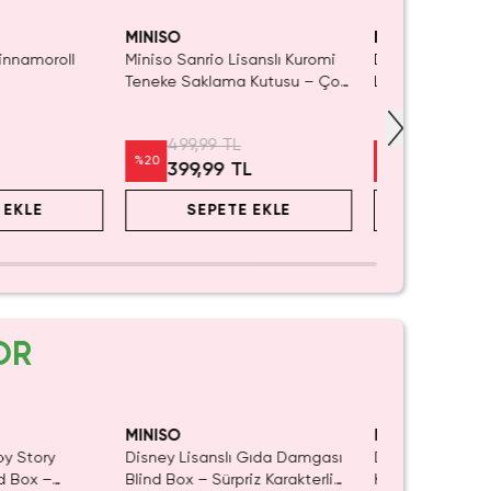
ÇIRMA!
MINISO
MINISO
Cinnamoroll
Miniso Sanrio Lisanslı Kuromi
Disney Prenses
Teneke Saklama Kutusu – Çok
Lisanslı Makyaj
Amaçlı Dekoratif Metal Kutu
Düzenleyici – K
Aksesuar Organi
499,99 TL
699,99 TL
%
20
%
20
L
399,99 TL
559,99 
 EKLE
SEPETE EKLE
SEPET
OR
MINISO
MINISO
oy Story
Disney Lisanslı Gıda Damgası
Disney Lisanslı
nd Box –
Blind Box – Sürpriz Karakterli
Klipsli Figür – M