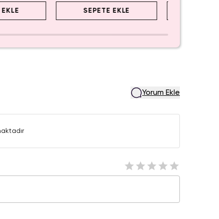
 EKLE
SEPETE EKLE
SEPET
Yorum Ekle
aktadır