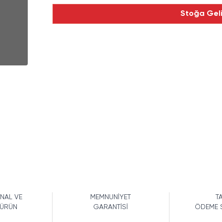
Stoğa Gel
İNAL VE
MEMNUNİYET
TA
 ÜRÜN
GARANTİSİ
ÖDEME 