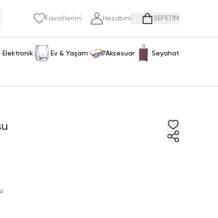
Favorilerim
Hesabım
SEPETİM
Elektronik
Ev & Yaşam
Aksesuar
Seyahat
su
al