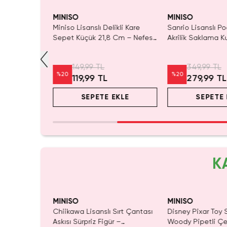
yor!
SAKIN KAÇIRMA!
Tükeni
MINISO
MINISO
lo Kitty
Miniso Lisanslı Delikli Kare
Sanrio Lisanslı 
a Kutusu
Sepet Küçük 21,8 Cm – Nefes
Akrilik Saklama K
Alabilen Düzenleyici
Masaüstü Düzenl
149,99 TL
349,99 TL
%
20
%
20
119,99 TL
279,99 TL
EKLE
SEPETE EKLE
SEPETE 
K
MINISO
MINISO
ı Çift Taraflı
Chiikawa Lisanslı Sırt Çantası
Disney Pixar Toy S
Mavi 140 x
Askısı Sürpriz Figür –
Woody Pipetli Çe