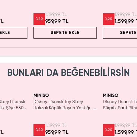
ım
Seyahat 24 Cm
Koleksiyonluk Fig
1.199,99 TL
1.999,99 TL
%
20
%
20
TL
959,99 TL
1.599,99 
EKLE
SEPETE EKLE
SEPETE
BUNLARI DA BEĞENEBİLİRSİN
MINISO
MINISO
tory Lisanslı
Disney Lisanslı Toy Story
Disney Lisanslı T
lik Şişe 550
Hafızalı Köpük Boyun Yastığı –
Sürpriz Parti Bli
ım
Seyahat 24 Cm
Koleksiyonluk Fig
1.199,99 TL
1.999,99 TL
%
20
%
20
TL
959,99 TL
1.599,99 