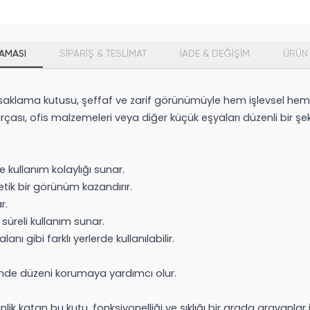
AMASI
SİPARİŞ & TESLİMAT
İADE & DEĞİŞİM
ÜRÜN 
saklama kutusu, şeffaf ve zarif görünümüyle hem işlevsel hem d
çası, ofis malzemeleri veya diğer küçük eşyaları düzenli bir şe
 kullanım kolaylığı sunar.
tik bir görünüm kazandırır.
r.
 süreli kullanım sunar.
nı gibi farklı yerlerde kullanılabilir.
nde düzeni korumaya yardımcı olur.
lik katan bu kutu, fonksiyonelliği ve şıklığı bir arada arayanlar i