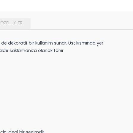
ÖZELLIKLERI
e dekoratif bir kullanım sunar. Üst kısmında yer
kilde saklamanıza olanak tanır.
çin ideal bir seçimdir.