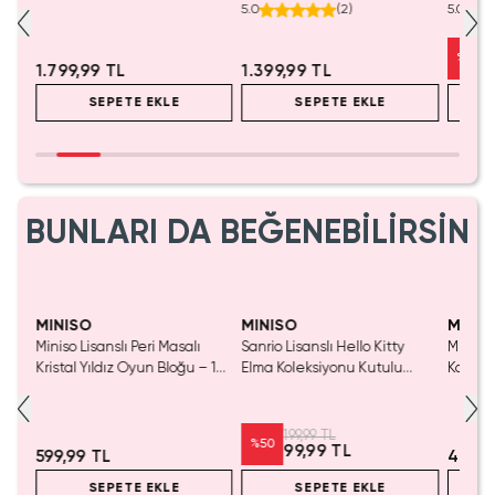
25
Oyuncak – Oturan 30 Cm
Termos Yeşil 860 mL
Yumuşa
5.0
(
2
)
5.0
%
23
1.799,99 TL
1.399,99 TL
SEPETE EKLE
SEPETE EKLE
BUNLARI DA BEĞENEBİLİRSİN
Yalnızca 1 Adet Kaldı.
Tükenmeden Satın Al
MINISO
MINISO
MINIS
Miniso Lisanslı Peri Masalı
Sanrio Lisanslı Hello Kitty
Miniso 
luş
Kristal Yıldız Oyun Bloğu – 14
Elma Koleksiyonu Kutulu
Kalem 
Cm
Çelik Pipet
Pembe)
199,99 TL
%
50
99,99 TL
599,99 TL
499,9
SEPETE EKLE
SEPETE EKLE