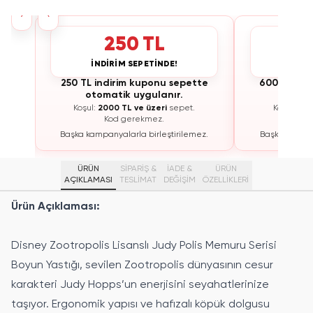
›
‹
250 TL
İNDİRİM SEPETİNDE!
İNDİ
te
250 TL indirim kuponu sepette
600 TL ind
otomatik uygulanır.
otoma
Koşul:
2000 TL ve üzeri
sepet.
Koşul:
300
Kod gerekmez.
K
ez.
Başka kampanyalarla birleştirilemez.
Başka kampan
ÜRÜN
SİPARİŞ &
İADE &
ÜRÜN
AÇIKLAMASI
TESLİMAT
DEĞİŞİM
ÖZELLIKLERI
Ürün Açıklaması:
Disney Zootropolis Lisanslı Judy Polis Memuru Serisi
Boyun Yastığı, sevilen Zootropolis dünyasının cesur
karakteri Judy Hopps’un enerjisini seyahatlerinize
taşıyor. Ergonomik yapısı ve hafızalı köpük dolgusu