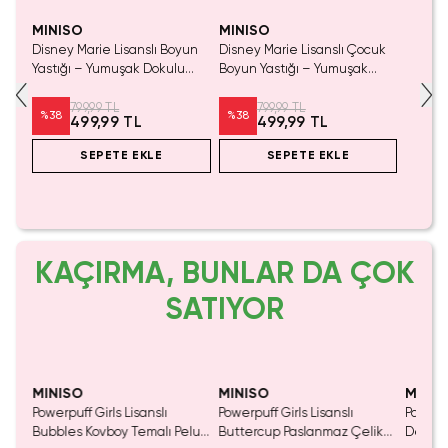
MINISO
MINISO
Disney Marie Lisanslı Boyun
Disney Marie Lisanslı Çocuk
Yastığı – Yumuşak Dokulu
Boyun Yastığı – Yumuşak
Ergonomik Seyahat ve
Dokulu Ergonomik Seyahat
Dinlenme Desteği 22 Cm
Desteği 26 Cm
799,99 TL
799,99 TL
%
38
%
38
499,99 TL
499,99 TL
SEPETE EKLE
SEPETE EKLE
KAÇIRMA, BUNLAR DA ÇOK
SATIYOR
Yalnızca 3 Adet Kaldı.
SAKIN KAÇIRMA!
Tükenmeden Satın Al
MINISO
MINISO
MINIS
Powerpuff Girls Lisanslı
Powerpuff Girls Lisanslı
Powerpu
lü
Bubbles Kovboy Temalı Peluş
Buttercup Paslanmaz Çelik
Dekorat