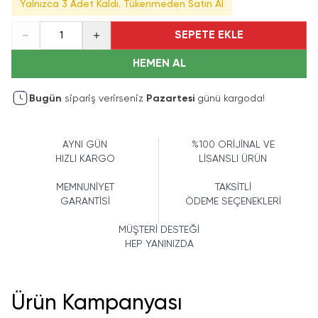
Yalnızca 3 Adet Kaldı. Tükenmeden Satın Al
SEPETE EKLE
1
HEMEN AL
Bugün
sipariş verirseniz
Pazartesi
günü kargoda!
AYNI GÜN
%100 ORİJİNAL VE
HIZLI KARGO
LİSANSLI ÜRÜN
MEMNUNİYET
TAKSİTLİ
GARANTİSİ
ÖDEME SEÇENEKLERİ
MÜŞTERİ DESTEĞİ
HEP YANINIZDA
Ürün Kampanyası