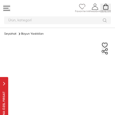
Favorilerim
Hesabım
SEPETİM
Ürün, k
Seyahat
Boyun Yastıkları
SANA ÖZEL FIRSAT