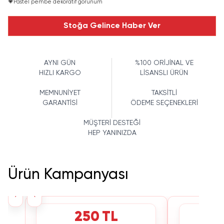
💗
Pastel pembe dekoratif görünüm
Stoğa Gelince Haber Ver
AYNI GÜN
%100 ORİJİNAL VE
HIZLI KARGO
LİSANSLI ÜRÜN
MEMNUNİYET
TAKSİTLİ
GARANTİSİ
ÖDEME SEÇENEKLERİ
MÜŞTERİ DESTEĞİ
HEP YANINIZDA
Ürün Kampanyası
›
‹
250 TL