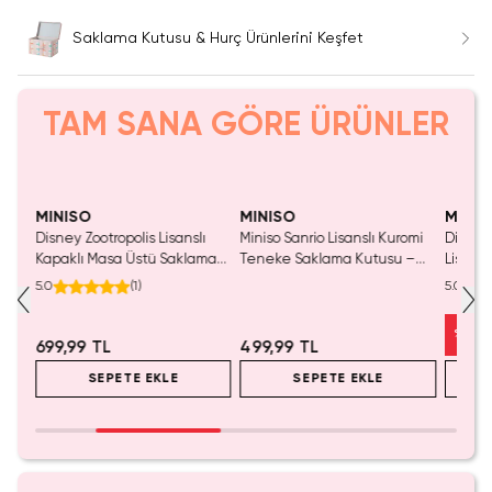
Saklama Kutusu & Hurç Ürünlerini Keşfet
TAM SANA GÖRE ÜRÜNLER
Yalnızca 1 Adet Kaldı.
Tükenmeden Satın Al
MINISO
MINISO
MINIS
Disney Zootropolis Lisanslı
Miniso Sanrio Lisanslı Kuromi
Disney
–
Kapaklı Masa Üstü Saklama
Teneke Saklama Kutusu –
Lisansl
ve
Kutusu Akrilik 10.5 Cm
Çok Amaçlı Dekoratif Metal
Saklam
5.0
(
1
)
5.0
2 Cm
Kutu
Aksesu
12 Cm
%
25
699,99 TL
499,99 TL
SEPETE EKLE
SEPETE EKLE