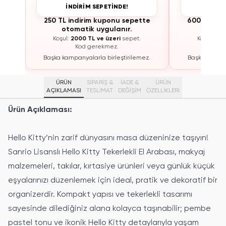
İNDİRİM SEPETİNDE!
İNDİ
te
250 TL indirim kuponu sepette
600 TL ind
otomatik uygulanır.
otoma
Koşul:
2000 TL ve üzeri
sepet.
Koşul:
300
Kod gerekmez.
K
ez.
Başka kampanyalarla birleştirilemez.
Başka kampan
ÜRÜN
SİPARİŞ &
İADE &
ÜRÜN
AÇIKLAMASI
TESLİMAT
DEĞİŞİM
ÖZELLIKLERI
Ürün Açıklaması:
Hello Kitty’nin zarif dünyasını masa düzeninize taşıyın!
Sanrio Lisanslı Hello Kitty Tekerlekli El Arabası, makyaj
malzemeleri, takılar, kırtasiye ürünleri veya günlük küçük
eşyalarınızı düzenlemek için ideal, pratik ve dekoratif bir
organizerdir. Kompakt yapısı ve tekerlekli tasarımı
sayesinde dilediğiniz alana kolayca taşınabilir; pembe
pastel tonu ve ikonik Hello Kitty detaylarıyla yaşam