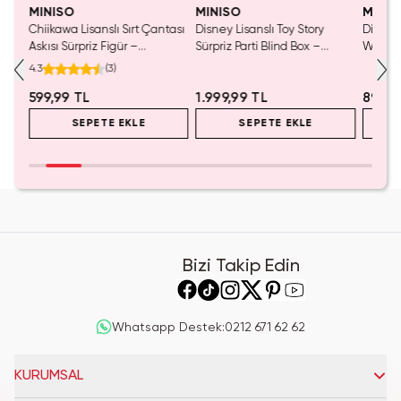
MINISO
MINISO
MINIS
Chiikawa Lisanslı Sırt Çantası
Disney Lisanslı Toy Story
Disney 
Mavi
Askısı Sürpriz Figür –
Sürpriz Parti Blind Box –
Woody 
a
Koleksiyonluk Blind Box
Koleksiyonluk Figür
mL – K
4.3
(
3
)
Anahtarlık Aksesuar
599,99 TL
1.999,99 TL
899,9
SEPETE EKLE
SEPETE EKLE
Bizi Takip Edin
Whatsapp Destek
:
0212 671 62 62
KURUMSAL