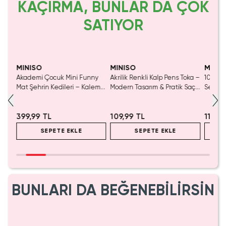
KAÇIRMA, BUNLAR DA ÇOK
SATIYOR
Yalnızca 2 Adet Kaldı.
SAKIN KAÇIRMA!
Tükeniyor!
Yaln
Tükenmeden Satın Al
Tük
MINISO
MINISO
MINIS
ny
Akademi Çocuk Mini Funny
Akrilik Renkli Kalp Pens Toka –
10'Lu 
emli
Mat Şehrin Kedileri – Kalemli
Modern Tasarım & Pratik Saç
Seti –
Boyama Aktivite Seti
Sabitleyici
Uygula
Dokulu
399,99 TL
109,99 TL
119,9
SEPETE EKLE
SEPETE EKLE
BUNLARI DA BEĞENEBİLİRSİN