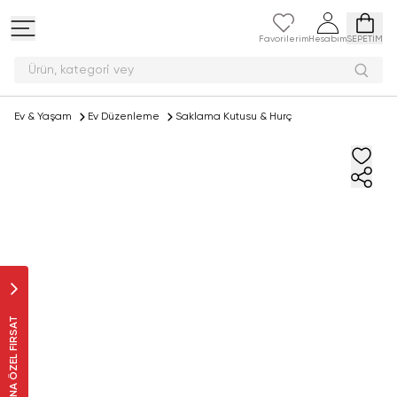
Favorilerim
Hesabım
SEPETİM
Ürün, kateg
Ev & Yaşam
Ev Düzenleme
Saklama Kutusu & Hurç
SANA ÖZEL FIRSAT