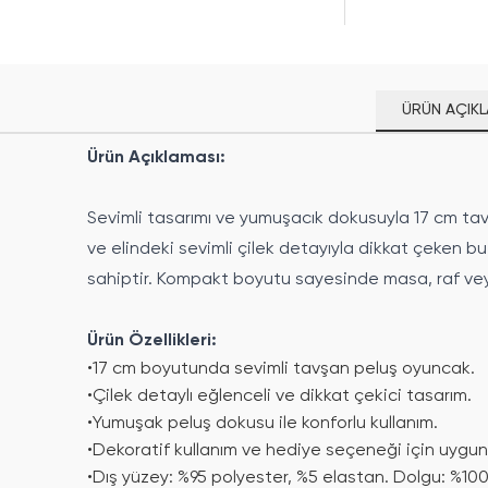
ÜRÜN AÇIKL
Ürün Açıklaması:
Sevimli tasarımı ve yumuşacık dokusuyla 17 cm tavş
ve elindeki sevimli çilek detayıyla dikkat çeken b
sahiptir. Kompakt boyutu sayesinde masa, raf veya 
Ürün Özellikleri:
•
17 cm boyutunda sevimli tavşan peluş oyuncak.
•
Çilek detaylı eğlenceli ve dikkat çekici tasarım.
•
Yumuşak peluş dokusu ile konforlu kullanım.
•
Dekoratif kullanım ve hediye seçeneği için uygun
•
Dış yüzey: %95 polyester, %5 elastan. Dolgu: %100