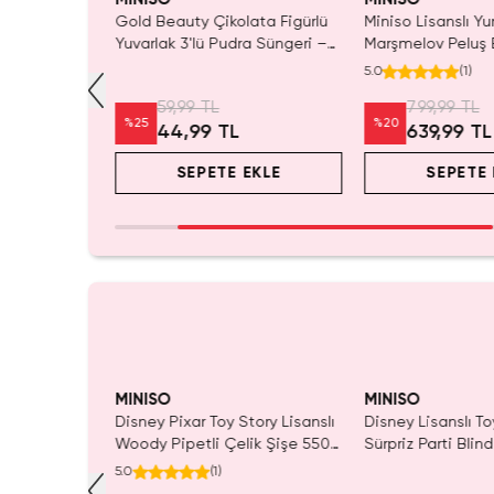
zu Baa Serisi
Gold Beauty Çikolata Figürlü
Miniso Lisanslı Y
cak –
Yuvarlak 3'lü Pudra Süngeri –
Marşmelov Peluş 
ratif Yastık
Pürüzsüz Bitiş
30 Cm – Yumuşac
5.0
(
1
)
m
Arkadaşı
59,99 TL
799,99 TL
%
25
%
20
44,99 TL
639,99 TL
EKLE
SEPETE EKLE
SEPETE 
Tükeniyor!
MINISO
MINISO
ata Figürlü
Disney Pixar Toy Story Lisanslı
Disney Lisanslı To
a Süngeri –
Woody Pipetli Çelik Şişe 550
Sürpriz Parti Blin
mL – Saplı Tasarım
Koleksiyonluk Figü
5.0
(
1
)