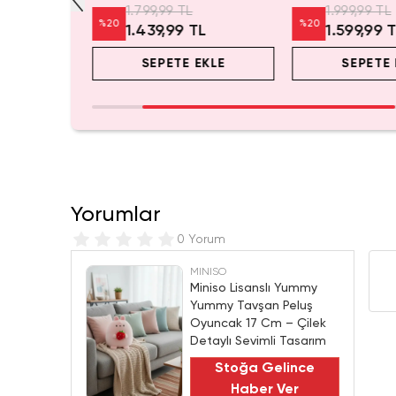
1.799,99 TL
1.999,99 TL
%
20
%
20
1.439,99 TL
1.599,99 
EKLE
SEPETE EKLE
SEPETE 
Yorumlar
0 Yorum
MINISO
Miniso Lisanslı Yummy
Yummy Tavşan Peluş
Oyuncak 17 Cm – Çilek
Detaylı Sevimli Tasarım
Stoğa Gelince
Haber Ver