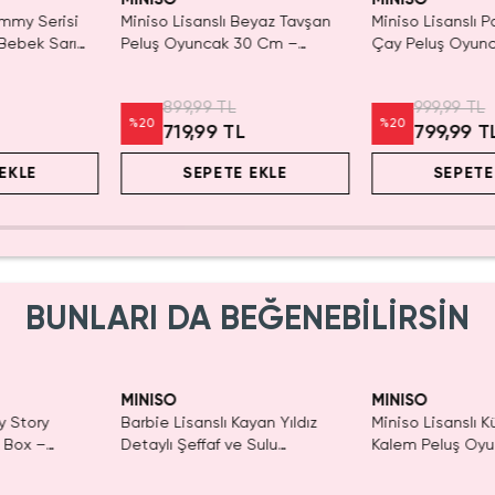
ummy Serisi
Miniso Lisanslı Beyaz Tavşan
Miniso Lisanslı 
Bebek Sarı
Peluş Oyuncak 30 Cm –
Çay Peluş Oyun
ık Oyun
Yumuşacık Sarılmalık Sevimli
Uyku Arkadaşı ve
Tasarım
Figür 37 Cm
899,99 TL
999,99 TL
%
20
%
20
719,99 TL
799,99 T
EKLE
SEPETE EKLE
SEPETE
BUNLARI DA BEĞENEBİLİRSİN
Yalnızca 1 Adet Kaldı.
Tükenmeden Satın Al
MINISO
MINISO
y Story
Barbie Lisanslı Kayan Yıldız
Miniso Lisanslı K
d Box –
Detaylı Şeffaf ve Sulu
Kalem Peluş Oyu
r
Kozmetik Çantası 21 cm
Pembe) - 17 cm