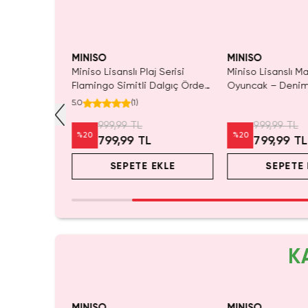
SAKIN KAÇIRMA!
NISO
MINISO
MI
iso Lisanslı Plaj Serisi
Miniso Lisanslı Marmot Peluş
Mi
mingo Simitli Dalgıç Ördek
Oyuncak – Denim Kıyafet
Ko
uş – 28 cm
Detaylı 20 Cm
Ta
(
1
)
5.0
999,99 TL
999,99 TL
20
%
20
%
799,99 TL
799,99 TL
SEPETE EKLE
SEPETE EKLE
K
dı.
SAKIN KAÇIRMA!
Tükeni
 Al
MINISO
MINISO