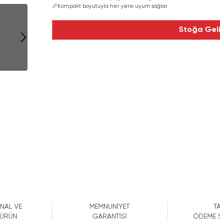
📏
Kompakt boyutuyla her yere uyum sağlar
Stoğa Gel
İNAL VE
MEMNUNİYET
TA
 ÜRÜN
GARANTİSİ
ÖDEME 