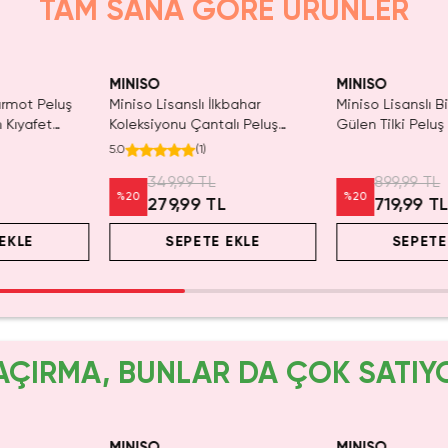
TAM SANA GÖRE ÜRÜNLER
Tükeniyor!
NISO
MINISO
M
niso Lisanslı İlkbahar
Miniso Lisanslı Bir Arkadaş Edin
M
leksiyonu Çantalı Peluş
Gülen Tilki Peluş Oyuncak 25
M
vşan 14 Cm
Cm – Yumuşacık Sarılmalık
Y
(
1
)
349,99 TL
899,99 TL
20
%
20
279,99 TL
719,99 TL
SEPETE EKLE
SEPETE EKLE
AÇIRMA, BUNLAR DA ÇOK SATIY
yor!
SAKIN
MINISO
MINISO