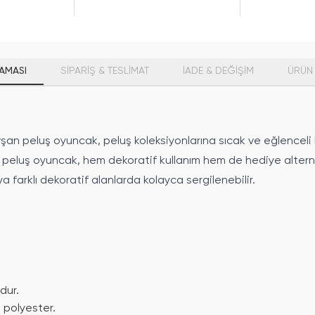
AMASI
SİPARİŞ & TESLİMAT
İADE & DEĞİŞİM
ÜRÜN 
an peluş oyuncak, peluş koleksiyonlarına sıcak ve eğlenceli b
u peluş oyuncak, hem dekoratif kullanım hem de hediye alternat
farklı dekoratif alanlarda kolayca sergilenebilir.
dur.
 polyester.