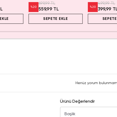
699,99 TL
499,99 TL
%
20
%
20
TL
559,99 TL
399,99 T
EKLE
SEPETE EKLE
SEPETE
Henüz yorum bulunmam
Ürünü Değerlendir