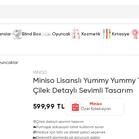
anslar
Blind Box
Oyuncak
Kozmetik
Kırtasiye
yuncaklar
MINISO
Miniso Lisanslı Yummy Yummy 
Çilek Detaylı Sevimli Tasarım
Miniso
599,99 TL
Özel Koleksiyon
🐰
Çilek detaylı sevimli tasarım
☁️
Yumuşak dokusuyla rahat kullanım sunar
🎁
Hediye için tatlı ve dikkat çekici seçenek
🏡
Dekoratif alanlarda şık görünüm sağlar