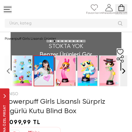
Favorilerim
Hesabım
SEPETİM
Ürün,
Powerpuff Girls Lisanslı Ürünler
STOKTA YOK
Benzer Ürünleri Gör
MINISO
Powerpuff Girls Lisanslı Sürpriz
SANA ÖZEL FIRSAT
Figürlü Kutu Blind Box
1.099,99 TL