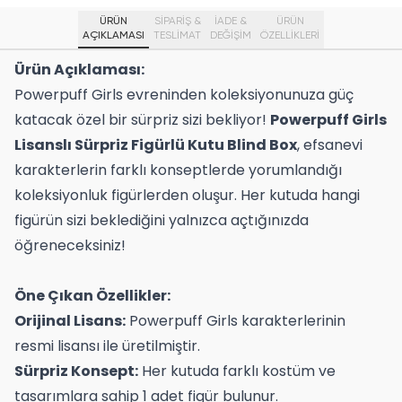
ÜRÜN
SİPARİŞ &
İADE &
ÜRÜN
AÇIKLAMASI
TESLİMAT
DEĞİŞİM
ÖZELLIKLERI
Ürün Açıklaması:
Powerpuff Girls evreninden koleksiyonunuza güç
katacak özel bir sürpriz sizi bekliyor!
Powerpuff Girls
Lisanslı Sürpriz Figürlü Kutu Blind Box
, efsanevi
karakterlerin farklı konseptlerde yorumlandığı
koleksiyonluk figürlerden oluşur. Her kutuda hangi
figürün sizi beklediğini yalnızca açtığınızda
öğreneceksiniz!
Öne Çıkan Özellikler:
Orijinal Lisans:
Powerpuff Girls karakterlerinin
resmi lisansı ile üretilmiştir.
Sürpriz Konsept:
Her kutuda farklı kostüm ve
tasarımlara sahip 1 adet figür bulunur.