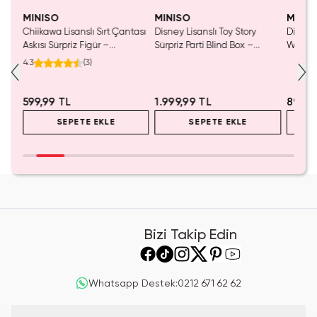
MINISO
MINISO
MINIS
Chiikawa Lisanslı Sırt Çantası
Disney Lisanslı Toy Story
Disney 
Mavi
Askısı Sürpriz Figür –
Sürpriz Parti Blind Box –
Woody 
a
Koleksiyonluk Blind Box
Koleksiyonluk Figür
mL – K
4.3
(
3
)
Anahtarlık Aksesuar
599,99 TL
1.999,99 TL
899,9
SEPETE EKLE
SEPETE EKLE
Bizi Takip Edin
Whatsapp Destek
:
0212 671 62 62