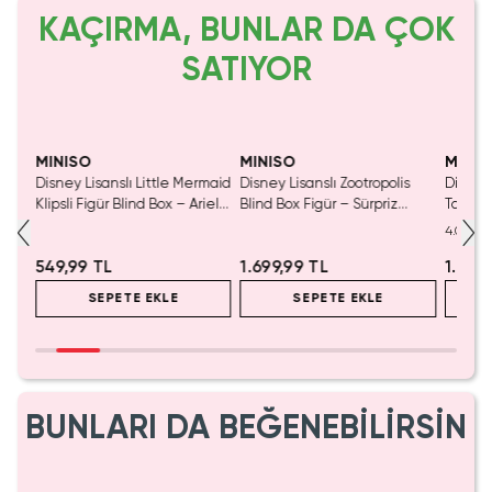
KAÇIRMA, BUNLAR DA ÇOK
SATIYOR
MINISO
MINISO
MINIS
tası
Disney Lisanslı Little Mermaid
Disney Lisanslı Zootropolis
Disney 
Klipsli Figür Blind Box – Ariel
Blind Box Figür – Sürpriz
Taraflı
Koleksiyonu
Koleksiyonluk Kutu
140 x 1
4.0
Konfor
549,99 TL
1.699,99 TL
1.999
SEPETE EKLE
SEPETE EKLE
BUNLARI DA BEĞENEBİLİRSİN