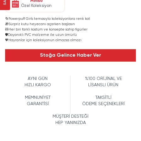
Miniso
Özel Koleksiyon
🌀
Powerpuff Girls temasıyla koleksiyonlara renk kat
🎁
Sürpriz kutu heyecanı açarken başlasın
🧸
Her biri farklı kostüm ve konsepte sahip figürler
🛡️
Dayanıklı PVC malzeme ile uzun ömürlü
💖
Hayranlar için koleksiyonun olmazsa olmazı
Stoğa Gelince Haber Ver
AYNI GÜN
%100 ORİJİNAL VE
HIZLI KARGO
LİSANSLI ÜRÜN
MEMNUNİYET
TAKSİTLİ
GARANTİSİ
ÖDEME SEÇENEKLERİ
MÜŞTERİ DESTEĞİ
HEP YANINIZDA