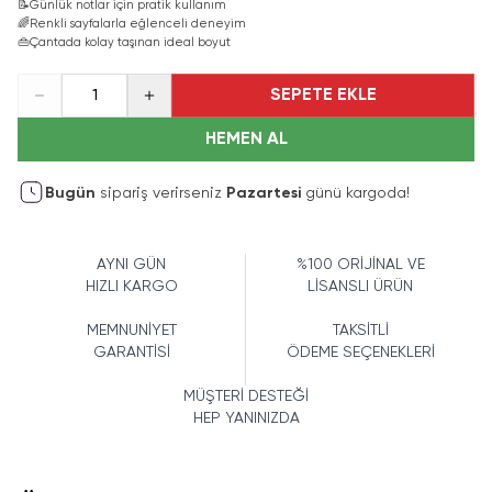
📝
Günlük notlar için pratik kullanım
🌈
Renkli sayfalarla eğlenceli deneyim
👜
Çantada kolay taşınan ideal boyut
SEPETE EKLE
1
HEMEN AL
Bugün
sipariş verirseniz
Pazartesi
günü kargoda!
AYNI GÜN
%100 ORİJİNAL VE
HIZLI KARGO
LİSANSLI ÜRÜN
MEMNUNİYET
TAKSİTLİ
GARANTİSİ
ÖDEME SEÇENEKLERİ
MÜŞTERİ DESTEĞİ
HEP YANINIZDA