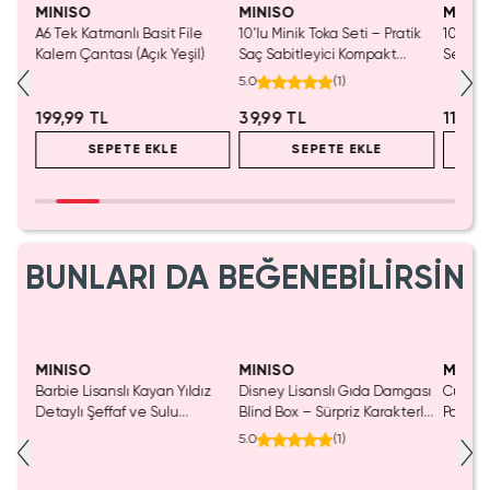
MINISO
MINISO
MINIS
i –
A6 Tek Katmanlı Basit File
10'lu Minik Toka Seti – Pratik
10'Lu 
atik
Kalem Çantası (Açık Yeşil)
Saç Sabitleyici Kompakt
Seti –
Aksesuar
Uygula
5.0
(
1
)
Dokulu
199,99 TL
39,99 TL
119,9
SEPETE EKLE
SEPETE EKLE
BUNLARI DA BEĞENEBİLİRSİN
Yalnızca 1 Adet Kaldı.
SAKIN KAÇIRMA!
Tükenmeden Satın Al
MINISO
MINISO
MINIS
Barbie Lisanslı Kayan Yıldız
Disney Lisanslı Gıda Damgası
Cutie S
salsı
Detaylı Şeffaf ve Sulu
Blind Box – Sürpriz Karakterli
Panda 
Kozmetik Çantası 21 cm
Eğlenceli Sunum
Dekora
5.0
(
1
)
2.5 Cm