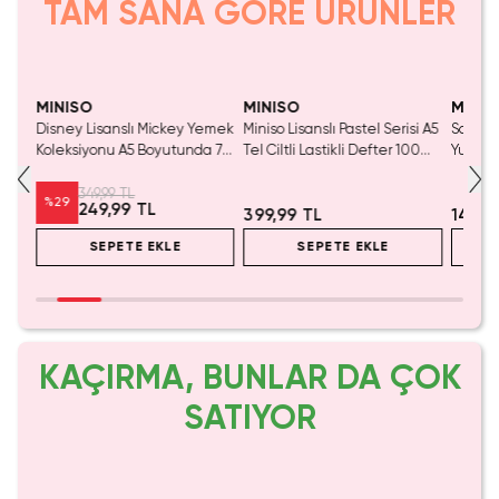
TAM SANA GÖRE ÜRÜNLER
Yalnızca 2 Adet Kaldı.
Tükenmeden Satın Al
MINISO
MINISO
MINIS
 Ve
Disney Lisanslı Mickey Yemek
Miniso Lisanslı Pastel Serisi A5
Sanrio 
fter
Koleksiyonu A5 Boyutunda 72
Tel Ciltli Lastikli Defter 100
Yuvarla
Sayfa Çıkartma Hediyeli
Sayfa – Mor
– 80 Y
Günlük Planlayıcı
349,99 TL
%
29
249,99 TL
399,99 TL
149,9
SEPETE EKLE
SEPETE EKLE
KAÇIRMA, BUNLAR DA ÇOK
SATIYOR
Tükeniyor!
Yaln
Tük