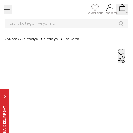
Favorilerim
Hesabım
SEPETİM
Ürün, kategori v
Oyuncak & Kırtasiye
Kırtasiye
Not Defteri
SANA ÖZEL FIRSAT