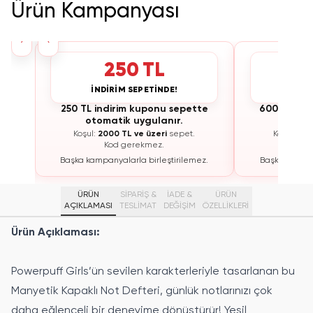
Ürün Kampanyası
›
‹
250 TL
İNDİRİM SEPETİNDE!
İNDİ
te
250 TL indirim kuponu sepette
600 TL ind
otomatik uygulanır.
otoma
Koşul:
2000 TL ve üzeri
sepet.
Koşul:
300
Kod gerekmez.
K
ez.
Başka kampanyalarla birleştirilemez.
Başka kampan
ÜRÜN
SİPARİŞ &
İADE &
ÜRÜN
AÇIKLAMASI
TESLİMAT
DEĞİŞİM
ÖZELLIKLERI
Ürün Açıklaması:
Powerpuff Girls’ün sevilen karakterleriyle tasarlanan bu
Manyetik Kapaklı Not Defteri, günlük notlarınızı çok
daha eğlenceli bir deneyime dönüştürür! Yeşil