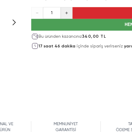
1
HE
Bu üründen kazancınız
340,00 TL
17
saat
46
dakika
içinde sipariş verirseniz
yar
İNAL VE
MEMNUNİYET
TA
 ÜRÜN
GARANTİSİ
ÖDEME 