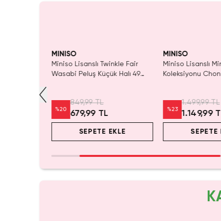
yor!
Yalnızca 3 Adet Kaldı.
Tükenmeden Satın Al
MINISO
MINISO
anslı
Miniso Lisanslı Twinkle Fair
Miniso Lisanslı Mi
lp Şekilli
Wasabi Peluş Küçük Halı 49
Koleksiyonu Chon
40 Cm
Cm – Yumuşak Dekoratif Halı
Şeklinde Yastık 
849,99 TL
1.499,99 TL
%
20
%
23
679,99 TL
1.149,99 
EKLE
SEPETE EKLE
SEPETE 
K