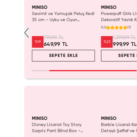
ldı.
SAKIN KAÇIRMA!
Tükeni
 Al
MINISO
MINISO
 Lisanslı
Sevimli ve Yumuşak Peluş Kedi
Powerpuff Girls Li
ş Şeklinde
35 cm – Uyku ve Oyun
Dekoratif Yastık K
Arkadaşı Yumuşak Peluş
Yumuşak Dokulu
5.0
(
1
)
Oyuncak
799,99 TL
1.299,99 TL
%
19
%
23
L
649,99 TL
999,99 TL
EKLE
SEPETE EKLE
SEPETE 
yor!
Yalnızca 1 Adet Ka
Tükenmeden Satı
MINISO
MINISO
ory Lisanslı
Disney Lisanslı Toy Story
Barbie Lisanslı Ka
ik Şişe 550
Sürpriz Parti Blind Box –
Detaylı Şeffaf ve 