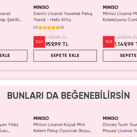
yor!
Yalnızca 3 Adet Kaldı.
Tükenmeden Satın Al
MINISO
MINISO
sanslı
Sanrio Lisanslı Yuvarlak Peluş
Miniso Lisanslı M
alp Şekilli
Yastık - Hello Kitty
Koleksiyonu Coni
 40 Cm
Şeklinde Yastık
5.0
(
2
)
Yumuşak Dekorati
1.199,99 TL
1.499,99 T
%
20
%
23
959,99 TL
1.149,99 
EKLE
SEPETE EKLE
SEPETE
BUNLARI DA BEĞENEBİLİRSİN
ldı.
Yalnızca 1 Adet K
n Al
Tükenmeden Sat
MINISO
MINISO
yan Yıldız
Miniso Lisanslı Küçük Mini
Disney Tsum Tsu
Sulu
Kalem Peluş Oyuncak (Koyu
Mouse Lisanslı Y