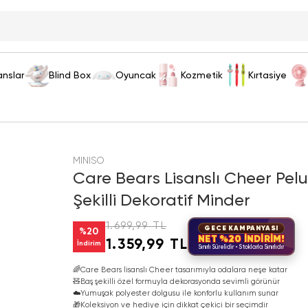
anslar
Blind Box
Oyuncak
Kozmetik
Kırtasiye
MINISO
Care Bears Lisanslı Cheer Pel
Şekilli Dekoratif Minder
1.699,99 TL
GECE KAMPANYASI
%
20
NET %20 İNDİRİM!
1.359,99 TL
İndirim
Sınırlı Sürelidir • Stoklarla Sınırlıdır
🌈
Care Bears lisanslı Cheer tasarımıyla odalara neşe katar
🧸
Baş şekilli özel formuyla dekorasyonda sevimli görünür
☁️
Yumuşak polyester dolgusu ile konforlu kullanım sunar
🎁
Koleksiyon ve hediye için dikkat çekici bir seçimdir