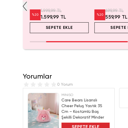
m
Koleksiyonluk Figür
Kozmetik Çantası
1.999,99 TL
699,99 TL
%
20
%
20
L
1.599,99 TL
559,99 TL
EKLE
SEPETE EKLE
SEPETE 
Yorumlar
0 Yorum
MINISO
Care Bears Lisanslı
Cheer Peluş Yastık 35
Cm – Kostümlü Baş
Şekilli Dekoratif Minder
SEPETE EKLE