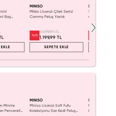
Yalnızca 3 Adet Kaldı.
Yalnızca 1 Adet 
Tükenmeden Satın Al
Tükenmeden Sa
MINISO
MINISO
inini
Mikko Lisanslı Çilek Serisi
Sanrio Lisanslı 
ni Baş
Cammy Peluş Yastık
40 Cm – Mor Şe
 43 Cm
Dekoratif
f Ev Konforu
L
1.499,99 TL
1.399,99 
%
20
%
29
TL
1.199,99 TL
999,99 
 EKLE
SEPETE EKLE
SEPET
aldı.
SAKIN KAÇIRMA!
ın Al
MINISO
MINISO
m Minnie
Miniso Lisanslı Soft Fufu
Miniso Lisanslı
an Pencereli
Koleksiyonu Sarı Kedi Peluş
Hamuru Seti Mav