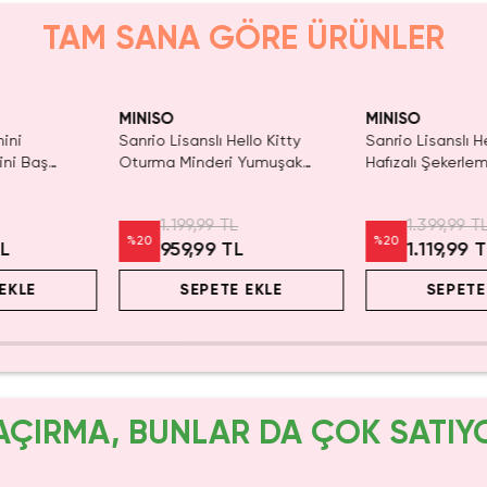
TAM SANA GÖRE ÜRÜNLER
Yalnızca 4 Adet 
Tükenmeden Sat
MINISO
MINISO
nini
Sanrio Lisanslı Hello Kitty
Sanrio Lisanslı He
ini Baş
Oturma Minderi Yumuşak
Hafızalı Şekerlem
– 43 Cm
Konforlu Dekoratif Tasarım
Visco PU Dolgul
36x40 Cm
Destekli Yumuşa
1.199,99 TL
1.399,99 T
Dekoratif Yastık
%
20
%
20
TL
959,99 TL
1.119,99 
EKLE
SEPETE EKLE
SEPETE
AÇIRMA, BUNLAR DA ÇOK SATIY