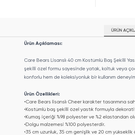
ÜRÜN AÇIKL
Ürün Açıklaması:
Care Bears Lisanslı 40 cm Kostümlü Baş Şekilli Yas
şekilli özel formu sayesinde yatak, koltuk veya ç
konforlu hem de koleksiyonluk bir kullanım deneyim
Ürün Özellikleri:
•
Care Bears lisanslı Cheer karakter tasarımına sahi
•
Kostümlü baş şekilli özel yastık formuyla dekorati
•
Kumaş içeriği %98 polyester ve %2 elastandan olu
•
Dolgu malzemesi %100 polyesterdir.
•
35 cm uzunluk, 35 cm genişlik ve 20 cm yükseklik ö