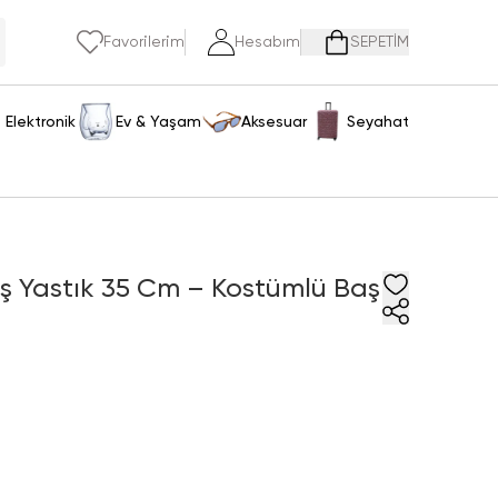
Favorilerim
Hesabım
SEPETİM
Elektronik
Ev & Yaşam
Aksesuar
Seyahat
uş Yastık 35 Cm – Kostümlü Baş