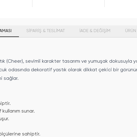
AMASI
SİPARİŞ & TESLİMAT
İADE & DEĞİŞİM
ÜRÜN 
tık (Cheer), sevimli karakter tasarımı ve yumuşak dokusuyla y
ocuk odasında dekoratif yastık olarak dikkat çekici bir görün
i sağlar.
ptir.
f kullanım sunar.
şur.
lçülerine sahiptir.