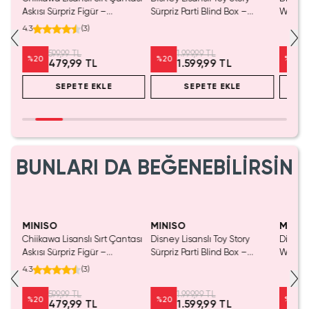
Mavi
Askısı Sürpriz Figür –
Sürpriz Parti Blind Box –
Woody 
a
Koleksiyonluk Blind Box
Koleksiyonluk Figür
mL – K
4.3
(
3
)
Anahtarlık Aksesuar
599,99 TL
1.999,99 TL
%
20
%
20
%
20
479,99 TL
1.599,99 TL
SEPETE EKLE
SEPETE EKLE
BUNLARI DA BEĞENEBİLİRSİN
MINISO
MINISO
MINIS
Chiikawa Lisanslı Sırt Çantası
Disney Lisanslı Toy Story
Disney 
Mavi
Askısı Sürpriz Figür –
Sürpriz Parti Blind Box –
Woody 
a
Koleksiyonluk Blind Box
Koleksiyonluk Figür
mL – K
4.3
(
3
)
Anahtarlık Aksesuar
599,99 TL
1.999,99 TL
%
20
%
20
%
20
479,99 TL
1.599,99 TL