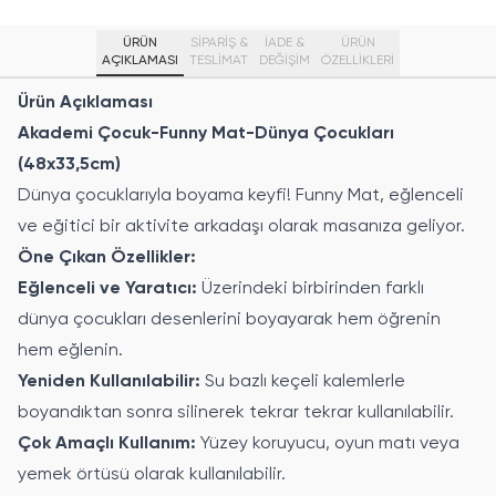
ÜRÜN
SİPARİŞ &
İADE &
ÜRÜN
AÇIKLAMASI
TESLİMAT
DEĞİŞİM
ÖZELLIKLERI
Ürün Açıklaması
Akademi Çocuk-Funny Mat-Dünya Çocukları
(48x33,5cm)
Dünya çocuklarıyla boyama keyfi! Funny Mat, eğlenceli
ve eğitici bir aktivite arkadaşı olarak masanıza geliyor.
Öne Çıkan Özellikler:
Eğlenceli ve Yaratıcı:
Üzerindeki birbirinden farklı
dünya çocukları desenlerini boyayarak hem öğrenin
hem eğlenin.
Yeniden Kullanılabilir:
Su bazlı keçeli kalemlerle
boyandıktan sonra silinerek tekrar tekrar kullanılabilir.
Çok Amaçlı Kullanım:
Yüzey koruyucu, oyun matı veya
yemek örtüsü olarak kullanılabilir.