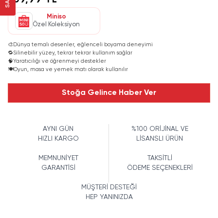
109,99 TL
Miniso
Özel Koleksiyon
🎨
Dünya temalı desenler, eğlenceli boyama deneyimi
🔁
Silinebilir yüzey, tekrar tekrar kullanım sağlar
🧠
Yaratıcılığı ve öğrenmeyi destekler
🍽️
Oyun, masa ve yemek matı olarak kullanılır
Stoğa Gelince Haber Ver
AYNI GÜN
%100 ORİJİNAL VE
HIZLI KARGO
LİSANSLI ÜRÜN
MEMNUNİYET
TAKSİTLİ
GARANTİSİ
ÖDEME SEÇENEKLERİ
MÜŞTERİ DESTEĞİ
HEP YANINIZDA