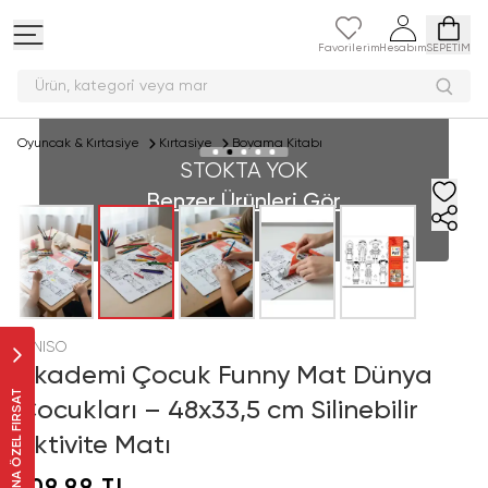
Favorilerim
Hesabım
SEPETİM
Ürün, kategori vey
Oyuncak & Kırtasiye
Kırtasiye
Boyama Kitabı
STOKTA YOK
Benzer Ürünleri Gör
MINISO
Akademi Çocuk Funny Mat Dünya
SANA ÖZEL FIRSAT
Çocukları – 48x33,5 cm Silinebilir
Aktivite Matı