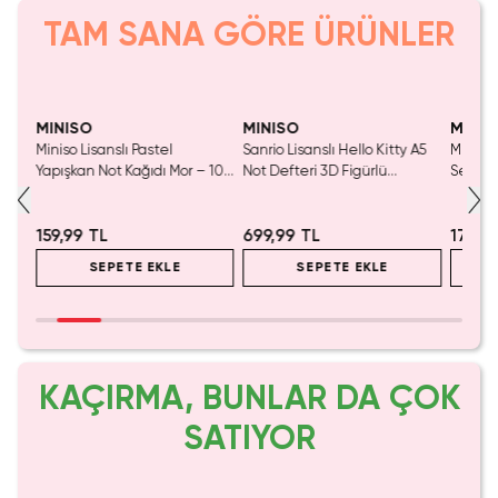
TAM SANA GÖRE ÜRÜNLER
SAKIN KAÇIRMA!
Tükeniyor!
MINISO
MINISO
MINIS
Miniso Lisanslı Pastel
Sanrio Lisanslı Hello Kitty A5
Miniso 
yfa
Yapışkan Not Kağıdı Mor – 100
Not Defteri 3D Figürlü
Serisi 
Yaprak
Mıknatıslı 20.5 Cm
Kompak
159,99 TL
699,99 TL
179,9
SEPETE EKLE
SEPETE EKLE
KAÇIRMA, BUNLAR DA ÇOK
SATIYOR