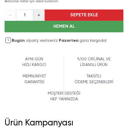
📝
Günlük notlar için ideal kullanım
SEPETE EKLE
1
HEMEN AL
Bugün
sipariş verirseniz
Pazartesi
günü kargoda!
AYNI GÜN
%100 ORİJİNAL VE
HIZLI KARGO
LİSANSLI ÜRÜN
MEMNUNİYET
TAKSİTLİ
GARANTİSİ
ÖDEME SEÇENEKLERİ
MÜŞTERİ DESTEĞİ
HEP YANINIZDA
Ürün Kampanyası