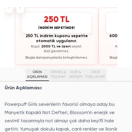
›
‹
250 TL
İNDİRİM SEPETİNDE!
İNDİ
te
250 TL indirim kuponu sepette
600 TL ind
otomatik uygulanır.
otoma
Koşul:
2000 TL ve üzeri
sepet.
Koşul:
300
Kod gerekmez.
K
ez.
Başka kampanyalarla birleştirilemez.
Başka kampan
ÜRÜN
SİPARİŞ &
İADE &
ÜRÜN
AÇIKLAMASI
TESLİMAT
DEĞİŞİM
ÖZELLIKLERI
Ürün Açıklaması:
Powerpuff Girls sevenlerin favorisi olmaya aday bu
Manyetik Kapaklı Not Defteri, Blossom’ın enerjik ve
sevimli tasarımıyla not almayı çok daha keyifli hale
getirir. Yumuşak dokulu kapak, canlı renkler ve ikonik