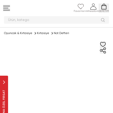
Favorilerim
Hesabım
SEPETİM
Ürün,
Oyuncak & Kırtasiye
Kırtasiye
Not Defteri
SANA ÖZEL FIRSAT