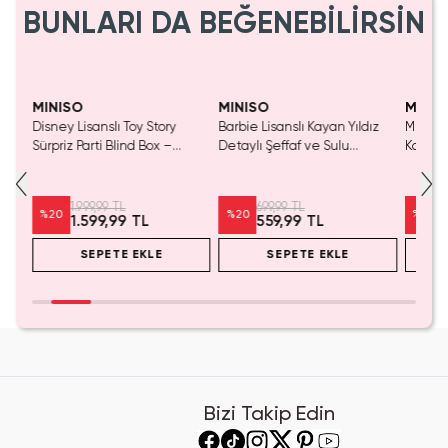
BUNLARI DA BEĞENEBİLİRSİN
Yalnızca 1 Adet Kaldı.
Tükenmeden Satın Al
MINISO
MINISO
MINIS
nslı
Disney Lisanslı Toy Story
Barbie Lisanslı Kayan Yıldız
Miniso 
550
Sürpriz Parti Blind Box –
Detaylı Şeffaf ve Sulu
Kalem 
Koleksiyonluk Figür
Kozmetik Çantası 21 cm
Pembe)
1.999,99 TL
699,99 TL
%
20
%
20
%
20
1.599,99 TL
559,99 TL
SEPETE EKLE
SEPETE EKLE
Bizi Takip Edin