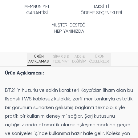
MEMNUNİYET
TAKSİTLİ
GARANTİSİ
ÖDEME SEÇENEKLERİ
MÜŞTERİ DESTEĞİ
HEP YANINIZDA
ÜRÜN
SİPARİŞ &
İADE &
ÜRÜN
AÇIKLAMASI
TESLİMAT
DEĞİŞİM
ÖZELLIKLERI
Ürün Açıklaması:
BT21’in huzurlu ve sakin karakteri Koya’dan ilham alan bu
lisanslı TWS kablosuz kulaklık, zarif mor tonlarıyla estetik
bir görünüm sunarken gelişmiş bağlantı teknolojisiyle
pratik bir kullanım deneyimi sağlar. Şarj kutusunu
açtığınız anda otomatik olarak eşleşme moduna geçer
ve saniyeler içinde kullanıma hazır hale gelir. Koleksiyon