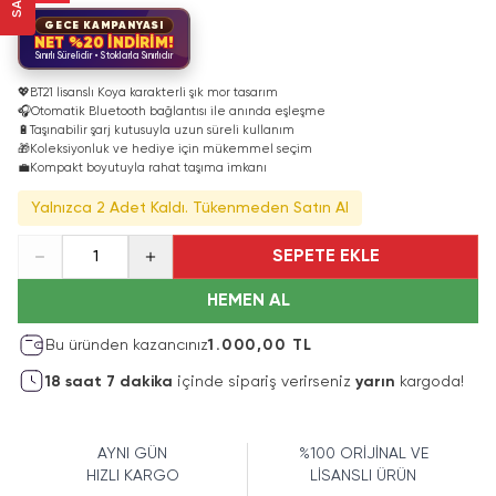
GECE KAMPANYASI
NET %20 İNDİRİM!
Sınırlı Sürelidir • Stoklarla Sınırlıdır
💖
BT21 lisanslı Koya karakterli şık mor tasarım
🎧
Otomatik Bluetooth bağlantısı ile anında eşleşme
🔋
Taşınabilir şarj kutusuyla uzun süreli kullanım
🎁
Koleksiyonluk ve hediye için mükemmel seçim
💼
Kompakt boyutuyla rahat taşıma imkanı
Yalnızca 2 Adet Kaldı. Tükenmeden Satın Al
SEPETE EKLE
1
HEMEN AL
Bu üründen kazancınız
1.000,00 TL
18
saat
7
dakika
içinde sipariş verirseniz
yarın
kargoda!
AYNI GÜN
%100 ORİJİNAL VE
HIZLI KARGO
LİSANSLI ÜRÜN