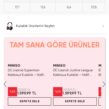
17,1
11,6
6,4
37,8
Kulaklık Ürünlerini Keşfet
TAM SANA GÖRE ÜRÜNLER
Tükeniyor!
Tükeniyor!
Yaln
Tük
MINISO
MINISO
MINIS
DC Lisanslı Superman
DC Lisanslı Justice League
BT21 Li
Kablosuz Kulaklık – Hafif
Kablosuz Kulaklık – Hafif
Blueto
li
Tasarım
Tasarım
Cooky 1
1.999,99 TL
1.999,99 TL
%
20
%
20
%
40
1.599,99 TL
1.599,99 TL
SEPETE EKLE
SEPETE EKLE