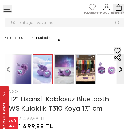
Favorilerim
Hesabım
SEPETİM
Ürün, kategori v
Elektronik Ürünler
Kulaklık
MINISO
BT21 Lisanslı Kablosuz Bluetooth
SANA ÖZEL FIRSAT
TWS Kulaklık T310 Koya 17,1 cm
2.499,99 TL
%
40
1.499,99 TL
İndirim