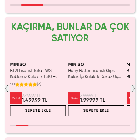
KAÇIRMA, BUNLAR DA ÇOK
SATIYOR
Yalnızca 4 Adet Kaldı.
Yaln
Tükenmeden Satın Al
Tük
MINISO
MINISO
MINIS
BT21 Lisanslı Tata TWS
Harry Potter Lisanslı Klipsli
BT21 Li
310
Kablosuz Kulaklık T310 –
Kulak İçi Kulaklık Dokuz Üç
Blueto
Otomatik Eşleşme Özellikli
Çeyrek – Bluetooth 5.4 Hızlı
Cooky 1
5.0
(
2
)
Bluetooth Kulaklık
Bağlantı Kırmızı
2.499,99 TL
2.999,99 TL
%
40
%
33
%
40
1.499,99 TL
1.999,99 TL
SEPETE EKLE
SEPETE EKLE