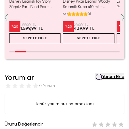
tası
Disney Lisanslı Toy Story
Disney Pixar Lisanslı Woody
Disney
Sürpriz Parti Blind Box –
Seramik Kupa 410 mL –
Prenses
Koleksiyonluk Figür
Eğlenceli Karakter Tasarımı
Koleks
5.0
(
1
)
1.999,99 TL
549,99 TL
%
20
%
20
%
20
1.599,99 TL
439,99 TL
SEPETE EKLE
SEPETE EKLE
Yorumlar
Yorum Ekle
0 Yorum
Henüz yorum bulunmamaktadır
Ürünü Değerlendir