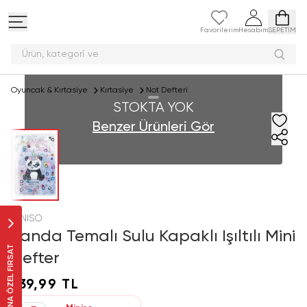
Favorilerim
Hesabım
SEPETİM
Ürün, katego
Oyuncak & Kırtasiye
Kırtasiye
Not Defteri
STOKTA YOK
Benzer Ürünleri Gör
MINISO
Panda Temalı Sulu Kapaklı Işıltılı Mini
SANA ÖZEL FIRSAT
Defter
139,99 TL