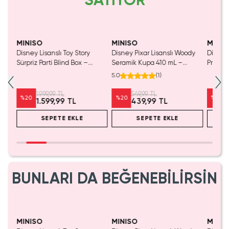
SATIYOR
MINISO
MINISO
MINIS
tası
Disney Lisanslı Toy Story
Disney Pixar Lisanslı Woody
Disney
Sürpriz Parti Blind Box –
Seramik Kupa 410 mL –
Prenses
Koleksiyonluk Figür
Eğlenceli Karakter Tasarımı
Koleks
5.0
(
1
)
1.999,99 TL
549,99 TL
%
20
%
20
%
20
1.599,99 TL
439,99 TL
SEPETE EKLE
SEPETE EKLE
BUNLARI DA BEĞENEBİLİRSİN
MINISO
MINISO
MINIS