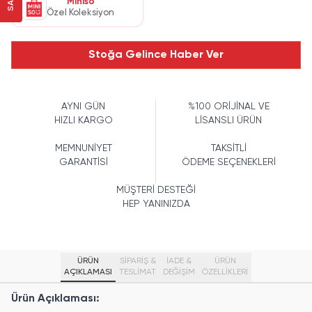
Miniso
Özel Koleksiyon
Stoğa Gelince Haber Ver
AYNI GÜN
%100 ORİJİNAL VE
HIZLI KARGO
LİSANSLI ÜRÜN
MEMNUNİYET
TAKSİTLİ
GARANTİSİ
ÖDEME SEÇENEKLERİ
MÜŞTERİ DESTEĞİ
HEP YANINIZDA
ÜRÜN
SİPARİŞ &
İADE &
ÜRÜN
AÇIKLAMASI
TESLİMAT
DEĞİŞİM
ÖZELLIKLERI
Ürün Açıklaması: