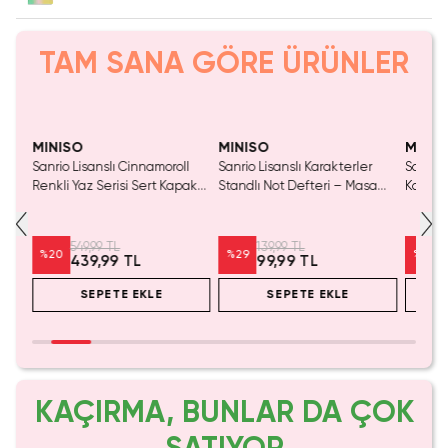
TAM SANA GÖRE ÜRÜNLER
Yalnızca 2 Adet Kaldı.
Tükeniyor!
Tükenmeden Satın Al
MINISO
MINISO
MINIS
i
Sanrio Lisanslı Cinnamoroll
Sanrio Lisanslı Karakterler
Sanrio 
ak
Renkli Yaz Serisi Sert Kapak
Standlı Not Defteri – Masa
Kart Ya
Kareli Sallantılı Not Defteri ve
Üstü Tasarım
Yaprak
Sticker Seti – 80 Sayfa 17.4
Cm
549,99 TL
139,99 TL
%
20
%
29
%
25
439,99 TL
99,99 TL
SEPETE EKLE
SEPETE EKLE
KAÇIRMA, BUNLAR DA ÇOK