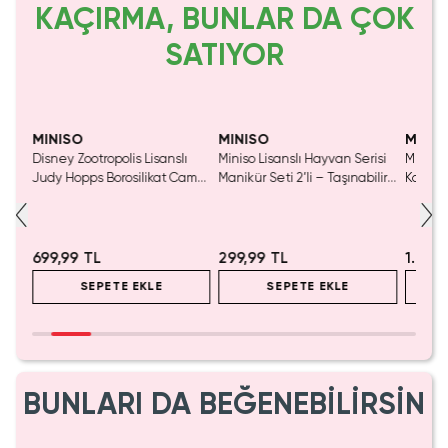
KAÇIRMA, BUNLAR DA ÇOK
SATIYOR
Yalnızca 4 Adet Kaldı.
Tükenmeden Satın Al
MINISO
MINISO
MINIS
Disney Zootropolis Lisanslı
Miniso Lisanslı Hayvan Serisi
Miniso 
kul
Judy Hopps Borosilikat Cam
Manikür Seti 2’li – Taşınabilir
Kostüm
Bardak – Estetik Şeffaf Su
7,1 Cm
Peluş 
Bardağı 300 mL
Yumuşa
699,99 TL
299,99 TL
1.399
SEPETE EKLE
SEPETE EKLE
BUNLARI DA BEĞENEBİLİRSİN