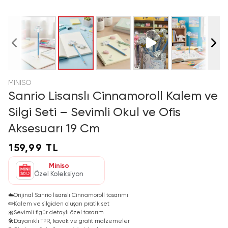
MINISO
Sanrio Lisanslı Cinnamoroll Kalem ve
Silgi Seti – Sevimli Okul ve Ofis
Aksesuarı 19 Cm
159,99 TL
Miniso
Özel Koleksiyon
☁️
Orijinal Sanrio lisanslı Cinnamoroll tasarımı
✏️
Kalem ve silgiden oluşan pratik set
🎀
Sevimli figür detaylı özel tasarım
🛠️
Dayanıklı TPR, kavak ve grafit malzemeler