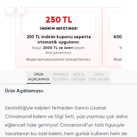
›
‹
250 TL
İNDİRİM SEPETİNDE!
İNDİ
te
250 TL indirim kuponu sepette
600 TL ind
otomatik uygulanır.
otoma
Koşul:
2000 TL ve üzeri
sepet.
Koşul:
300
Kod gerekmez.
K
ez.
Başka kampanyalarla birleştirilemez.
Başka kampan
ÜRÜN
SİPARİŞ &
İADE &
ÜRÜN
AÇIKLAMASI
TESLİMAT
DEĞİŞİM
ÖZELLIKLERI
Ürün Açıklaması:
Sevimliliğiyle kalpleri fetheden Sanrio Lisanslı
Cinnamoroll Kalem ve Silgi Seti, yazı yazmayı çok daha
eğlenceli hale getiriyor! Cinnamoroll’un tatlı figürüyle
tasarlanan bu özel kalem, hem günlük kullanım hem de