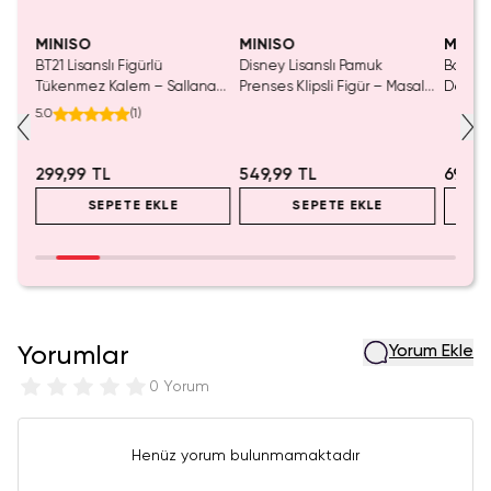
Yalnızca 4 Adet Kaldı.
Yaln
Tükenmeden Satın Al
Tük
MINISO
MINISO
MINIS
isi
BT21 Lisanslı Figürlü
Disney Lisanslı Pamuk
Barbie 
nu
Tükenmez Kalem – Sallanan
Prenses Klipsli Figür – Masalsı
Detaylı
Silikon Karakter (7 Çeşit)
Koleksiyon
Kozmet
5.0
(
1
)
299,99 TL
549,99 TL
699,9
SEPETE EKLE
SEPETE EKLE
Yorumlar
Yorum Ekle
0 Yorum
Henüz yorum bulunmamaktadır