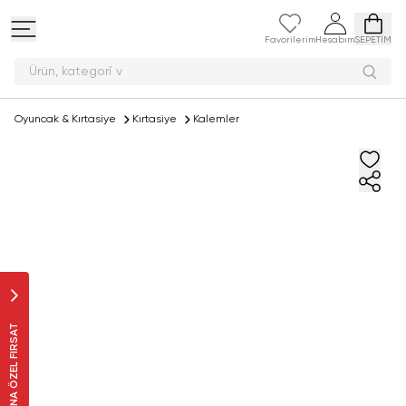
Favorilerim
Hesabım
SEPETİM
Ürün, ka
Oyuncak & Kırtasiye
Kırtasiye
Kalemler
SANA ÖZEL FIRSAT