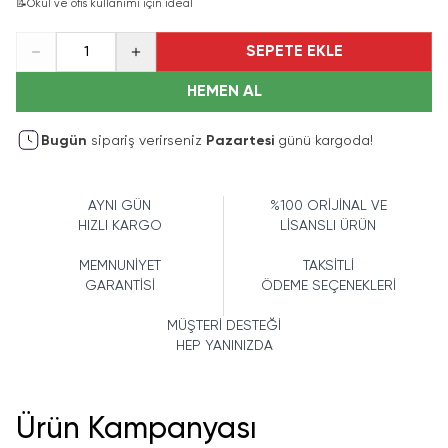
📝
Okul ve ofis kullanımı için ideal
SEPETE EKLE
1
HEMEN AL
Bugün
sipariş verirseniz
Pazartesi
günü kargoda!
AYNI GÜN
%100 ORİJİNAL VE
HIZLI KARGO
LİSANSLI ÜRÜN
MEMNUNİYET
TAKSİTLİ
GARANTİSİ
ÖDEME SEÇENEKLERİ
MÜŞTERİ DESTEĞİ
HEP YANINIZDA
Ürün Kampanyası