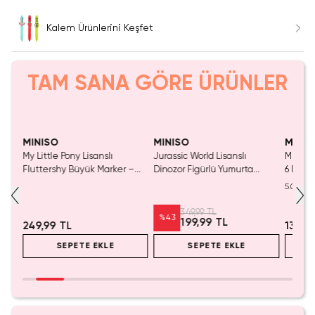
Kalem Ürünlerini Keşfet
TAM SANA GÖRE ÜRÜNLER
SAKIN KAÇIRMA!
Tükeniyor!
Tükeniyor!
Yaln
Tük
MINISO
MINISO
MINIS
ı
My Little Pony Lisanslı
Jurassic World Lisanslı
Miniso 
–
Fluttershy Büyük Marker –
Dinozor Figürlü Yumurta
6 Renk
Sevimli Renkli Tasarım Kalın
Kabuğu Tasarım Tükenmez
Kalem 
5.0
Uçlu Kalem 19.6 Cm
Kalem
Not Al
349,99 TL
%
43
199,99 TL
249,99 TL
139,9
SEPETE EKLE
SEPETE EKLE