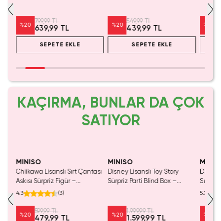
Motor Becerisi Geliştirici
Birleştirilebilir Hobi Seti
Oyunc
799,99 TL
549,99 TL
%
20
%
20
%
20
639,99 TL
439,99 TL
SEPETE EKLE
SEPETE EKLE
KAÇIRMA, BUNLAR DA ÇOK
SATIYOR
MINISO
MINISO
MINIS
ind
Chiikawa Lisanslı Sırt Çantası
Disney Lisanslı Toy Story
Disney 
Askısı Sürpriz Figür –
Sürpriz Parti Blind Box –
Serami
Koleksiyonluk Blind Box
Koleksiyonluk Figür
Eğlence
4.3
(
3
)
5.0
Anahtarlık Aksesuar
599,99 TL
1.999,99 TL
%
20
%
20
%
20
479,99 TL
1.599,99 TL