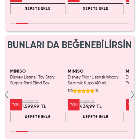
SEPETE EKLE
SEPETE EKLE
BUNLARI DA BEĞENEBİLİRSİN
MINISO
MINISO
MINIS
tası
Disney Lisanslı Toy Story
Disney Pixar Lisanslı Woody
Disney
Sürpriz Parti Blind Box –
Seramik Kupa 410 mL –
Prenses
Koleksiyonluk Figür
Eğlenceli Karakter Tasarımı
Koleks
5.0
(
1
)
1.999,99 TL
549,99 TL
%
20
%
20
%
20
1.599,99 TL
439,99 TL
SEPETE EKLE
SEPETE EKLE