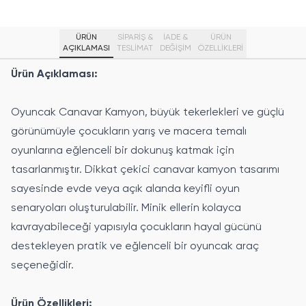
ÜRÜN
SİPARİŞ &
İADE &
ÜRÜN
AÇIKLAMASI
TESLİMAT
DEĞİŞİM
ÖZELLIKLERI
Ürün Açıklaması:
Oyuncak Canavar Kamyon, büyük tekerlekleri ve güçlü
görünümüyle çocukların yarış ve macera temalı
oyunlarına eğlenceli bir dokunuş katmak için
tasarlanmıştır. Dikkat çekici canavar kamyon tasarımı
sayesinde evde veya açık alanda keyifli oyun
senaryoları oluşturulabilir. Minik ellerin kolayca
kavrayabileceği yapısıyla çocukların hayal gücünü
destekleyen pratik ve eğlenceli bir oyuncak araç
seçeneğidir.
Ürün Özellikleri: