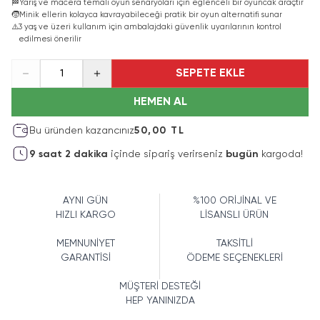
🏁
Yarış ve macera temalı oyun senaryoları için eğlenceli bir oyuncak araçtır
🧒
Minik ellerin kolayca kavrayabileceği pratik bir oyun alternatifi sunar
⚠️
3 yaş ve üzeri kullanım için ambalajdaki güvenlik uyarılarının kontrol
edilmesi önerilir
SEPETE EKLE
1
HEMEN AL
Bu üründen kazancınız
50,00 TL
9
saat
2
dakika
içinde sipariş verirseniz
bugün
kargoda!
AYNI GÜN
%100 ORİJİNAL VE
HIZLI KARGO
LİSANSLI ÜRÜN
MEMNUNİYET
TAKSİTLİ
GARANTİSİ
ÖDEME SEÇENEKLERİ
MÜŞTERİ DESTEĞİ
HEP YANINIZDA