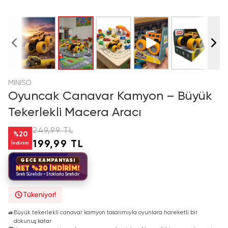
MINISO
Oyuncak Canavar Kamyon – Büyük
Tekerlekli Macera Aracı
249,99 TL
%
20
199,99 TL
İndirim
GECE KAMPANYASI
NET %20 İNDİRİM!
Sınırlı Sürelidir • Stoklarla Sınırlıdır
Tükeniyor!
🚙
Büyük tekerlekli canavar kamyon tasarımıyla oyunlara hareketli bir
dokunuş katar