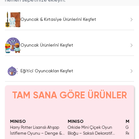
hemen sepetinize ekleyin.
Oyuncak & Kırtasiye Ürünlerini Keşfet
Oyuncak Ürünlerini Keşfet
Eğitici Oyuncakları Keşfet
TAM SANA GÖRE ÜRÜNLER
Tükeniyor!
Yalnızca 4 Adet Kaldı.
Tükenmeden Satın Al
MINISO
MINISO
MINIS
Harry Potter Lisanslı Ahşap
Orkide Mini Çiçek Oyun
Gizeml
İstifleme Oyunu – Denge &
Bloğu – Saksılı Dekoratif
Renkli 