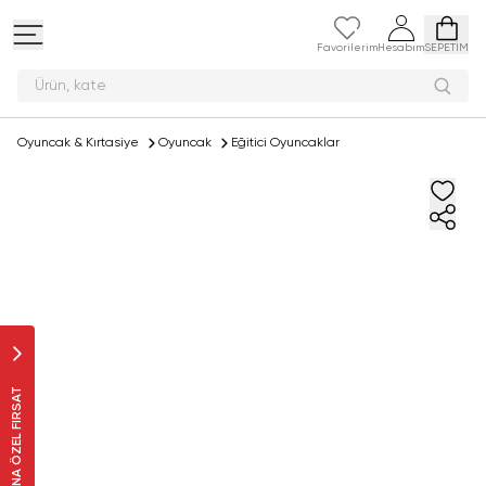
Favorilerim
Hesabım
SEPETİM
Ürü
Oyuncak & Kırtasiye
Oyuncak
Eğitici Oyuncaklar
SANA ÖZEL FIRSAT