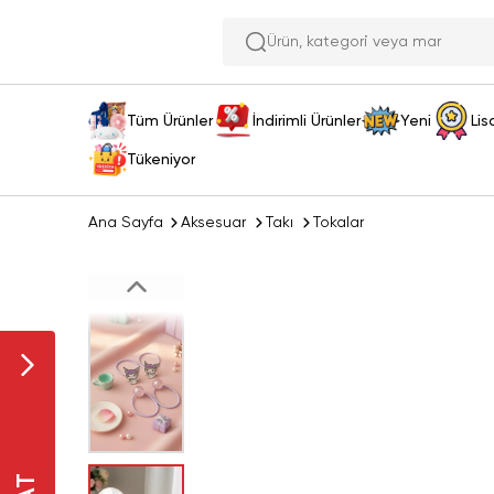
Ürün, kate
Tüm Ürünler
İndirimli Ürünler
Yeni
Lis
Tükeniyor
Ana Sayfa
Aksesuar
Takı
Tokalar