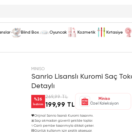
anslar
Blind Box
Oyuncak
Kozmetik
Kırtasiye
MINISO
Sanrio Lisanslı Kuromi Saç To
Detaylı
269,99 TL
Miniso
%
26
Özel Koleksiyon
199,99 TL
İndirim
🖤
Orijinal Sanrio lisanslı Kuromi tasarımı.
🎀
Saçı sıkmadan güvenli şekilde toplar.
✨
Canlı pembe tasarımıyla dikkat çeker.
🧸
Günlük kullanım için pratik aksesuar.