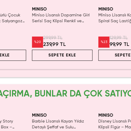
KAÇIRMA!
yor!
Tükeniyor!
Yalnızca 2 Adet 
Tükenmeden Sat
MINISO
MINISO
gürlü Çocuk
Miniso Lisanslı Dopamine Girl
Miniso Lisanslı K
ek Salyangoz
Serisi Saç Klipsi Renkli ve
Spiral Saç Lastiğ
Eğlenceli Tasarım 17 Cm
Adet İz Bırakma
Dostu Renkli TP
299,99 TL
129,99 TL
%
20
%
23
239,99 TL
99,99 TL
EKLE
SEPETE EKLE
SEPETE
AÇIRMA, BUNLAR DA ÇOK SATIY
Yalnızca 1 Adet Kaldı.
Tükenmeden Satın Al
MINISO
MINISO
y Story
Barbie Lisanslı Kayan Yıldız
Disney Lisanslı 
d Box –
Detaylı Şeffaf ve Sulu
Klipsli Figür – Ma