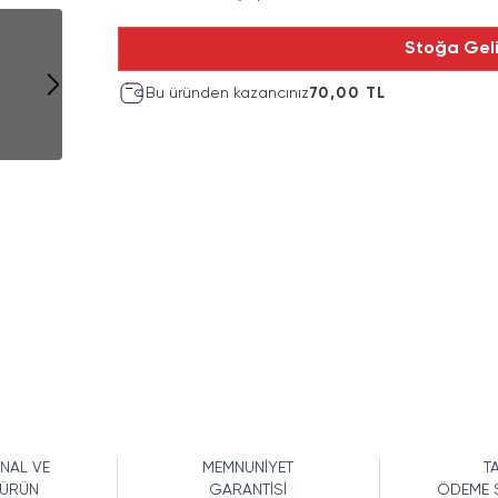
Stoğa Gel
Bu üründen kazancınız
70,00 TL
İNAL VE
MEMNUNİYET
TA
 ÜRÜN
GARANTİSİ
ÖDEME 