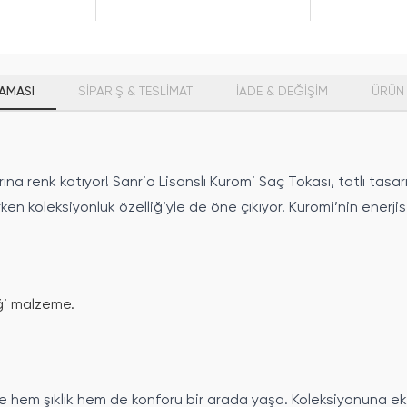
AMASI
SİPARİŞ & TESLİMAT
İADE & DEĞİŞİM
ÜRÜN 
ına renk katıyor! Sanrio Lisanslı Kuromi Saç Tokası, tatlı tasar
en koleksiyonluk özelliğiyle de öne çıkıyor. Kuromi’nin enerjis
iği malzeme.
 ile hem şıklık hem de konforu bir arada yaşa. Koleksiyonuna