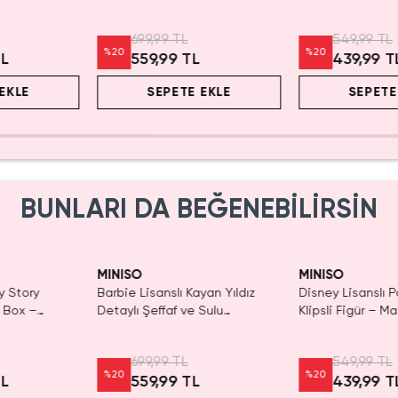
r
Kozmetik Çantası 21 cm
Koleksiyon
699,99 TL
549,99 TL
%
20
%
20
TL
559,99 TL
439,99 T
EKLE
SEPETE EKLE
SEPETE
BUNLARI DA BEĞENEBİLİRSİN
Yalnızca 1 Adet Kaldı.
Tükenmeden Satın Al
MINISO
MINISO
y Story
Barbie Lisanslı Kayan Yıldız
Disney Lisanslı 
d Box –
Detaylı Şeffaf ve Sulu
Klipsli Figür – Ma
r
Kozmetik Çantası 21 cm
Koleksiyon
699,99 TL
549,99 TL
%
20
%
20
TL
559,99 TL
439,99 T