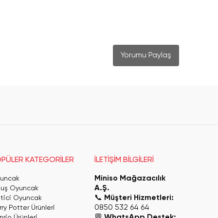
Yorumu Paylaş
PÜLER KATEGORİLER
İLETİŞİM BİLGİLERİ
Miniso Mağazacılık
uncak
A.Ş.
luş Oyuncak
📞
Müşteri Hizmetleri:
itici Oyuncak
0850 532 64 64
ry Potter Ürünleri
💬
WhatsApp Destek:
rio Ürünleri