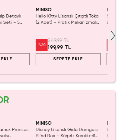
Kaldı.
Yalnızca 4 Adet
ın Al
Tükenmeden Sa
MINISO
MINISO
alp Detaylı
Hello Kitty Lisanslı Çıtçıtlı Toka
Sanrio Lisanslı 
i Seti – 5
(2 Adet) – Pratik Mekanizmalı
Lastiği – Esne
yan ve Saç
& Renkli
Dokulu 9 Cm
U Aksesuar
249,99 TL
199,99 TL
%
20
%
20
199,99 TL
159,99 T
 EKLE
SEPETE EKLE
SEPET
OR
SAKI
MINISO
MINISO
Pamuk Prenses
Disney Lisanslı Gıda Damgası
Disney Lisanslı S
salsı
Blind Box – Sürpriz Karakterli
Figür Blind Box 