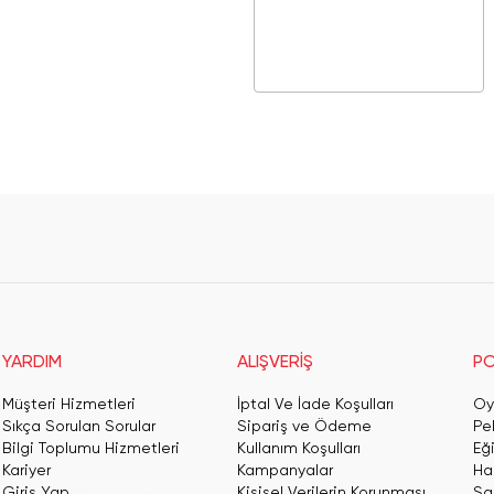
YARDIM
ALIŞVERİŞ
PO
Müşteri Hizmetleri
İptal Ve İade Koşulları
Oy
Sıkça Sorulan Sorular
Sipariş ve Ödeme
Pe
Bilgi Toplumu Hizmetleri
Kullanım Koşulları
Eğ
Kariyer
Kampanyalar
Har
Giriş Yap
Kişisel Verilerin Korunması
San