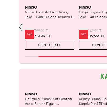
SAKIN KAÇIRMA!
SAKIN 
Tükeni
MINISO
MINISO
 Çiçek Dili
Miniso Lisanslı Basic Kıskaç
Karışık Hayvan Fi
) – Şık &
Toka – Günlük Sade Tasarım 12
Toka – Arı Keleb
Cm
Set
399,99 TL
149,99 TL
%
20
%
20
319,99 TL
119,99 TL
EKLE
SEPETE EKLE
SEPETE 
K
MINISO
MINISO
ı Çift Taraflı
Chiikawa Lisanslı Sırt Çantası
Disney Lisanslı To
Mavi 140 x
Askısı Sürpriz Figür –
Sürpriz Parti Blin