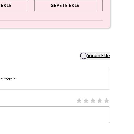
 EKLE
SEPETE EKLE
SEPET
Yorum Ekle
aktadır