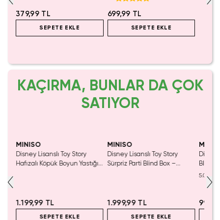
Çıkarılabilir Kılıflı
379,99 TL
699,99 TL
SEPETE EKLE
SEPETE EKLE
KAÇIRMA, BUNLAR DA ÇOK
SATIYOR
MINISO
MINISO
MINIS
nslı
Disney Lisanslı Toy Story
Disney Lisanslı Toy Story
Disney
550
Hafızalı Köpük Boyun Yastığı
Sürpriz Parti Blind Box –
Blind B
– Seyahat 24 Cm
Koleksiyonluk Figür
Eğlenc
5.0
1.199,99 TL
1.999,99 TL
999,9
SEPETE EKLE
SEPETE EKLE