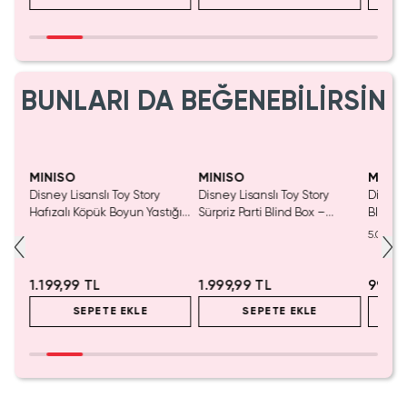
BUNLARI DA BEĞENEBİLİRSİN
MINISO
MINISO
MINIS
nslı
Disney Lisanslı Toy Story
Disney Lisanslı Toy Story
Disney
550
Hafızalı Köpük Boyun Yastığı
Sürpriz Parti Blind Box –
Blind B
– Seyahat 24 Cm
Koleksiyonluk Figür
Eğlenc
5.0
1.199,99 TL
1.999,99 TL
999,9
SEPETE EKLE
SEPETE EKLE