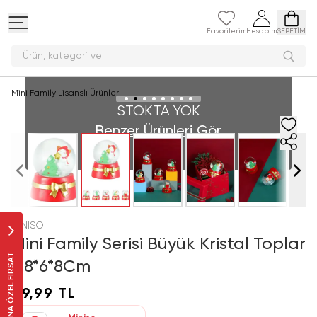
Favorilerim
Hesabım
SEPETİM
Ürün, kategor
Mini Family Lisanslı Ürünler
STOKTA YOK
Benzer Ürünleri Gör
MINISO
Mini Family Serisi Büyük Kristal Toplar
SANA ÖZEL FIRSAT
5.8*6*8Cm
99,99 TL