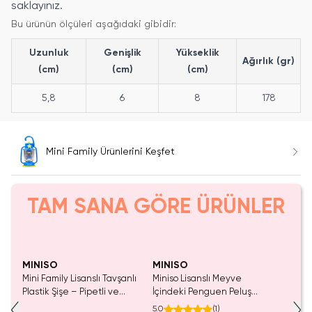
saklayınız.
Bu ürünün ölçüleri aşağıdaki gibidir:
Uzunluk
Genişlik
Yükseklik
Ağırlık (gr)
(cm)
(cm)
(cm)
5,8
6
8
178
Mini Family Ürünlerini Keşfet
TAM SANA GÖRE ÜRÜNLER
Yalnızca 2 Adet Kaldı.
Tükenmeden Satın Al
MINISO
MINISO
Mini Family Lisanslı Tavşanlı
Miniso Lisanslı Meyve
Plastik Şişe – Pipetli ve
İçindeki Penguen Peluş
Sızdırmaz Kapaklı 480 ml
Oyuncak Ananas 13 Cm –
5.0
(
1
)