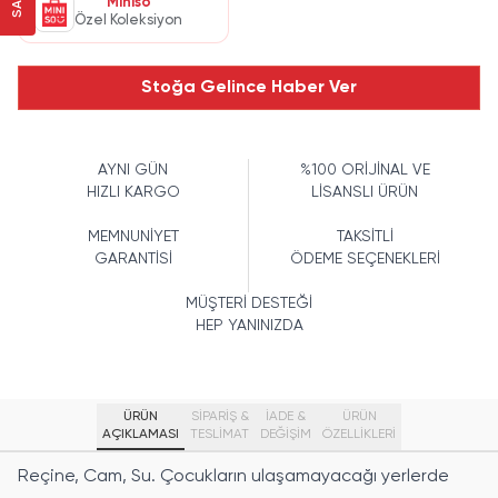
Miniso
Özel Koleksiyon
Stoğa Gelince Haber Ver
AYNI GÜN
%100 ORİJİNAL VE
HIZLI KARGO
LİSANSLI ÜRÜN
MEMNUNİYET
TAKSİTLİ
GARANTİSİ
ÖDEME SEÇENEKLERİ
MÜŞTERİ DESTEĞİ
HEP YANINIZDA
ÜRÜN
SİPARİŞ &
İADE &
ÜRÜN
AÇIKLAMASI
TESLİMAT
DEĞİŞİM
ÖZELLIKLERI
Reçine, Cam, Su. Çocukların ulaşamayacağı yerlerde