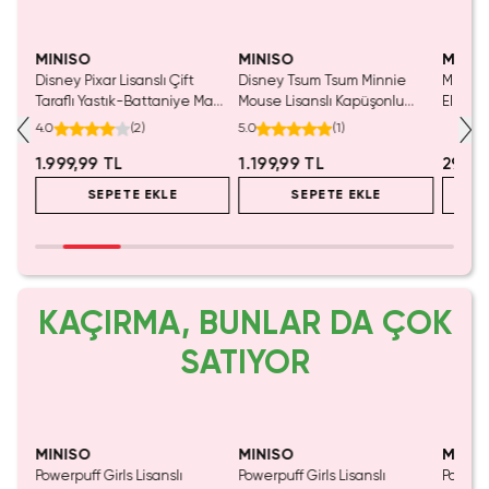
Yalnızca 4 Adet Kaldı.
Tükenmeden Satın Al
MINISO
MINISO
MINIS
Disney Pixar Lisanslı Çift
Disney Tsum Tsum Minnie
Miniso 
Taraflı Yastık-Battaniye Mavi
Mouse Lisanslı Kapüşonlu
El Hav
r
140 x 100 Cm – 2'si 1 Arada
Battaniye – Ultra Yumuşak
18x22 
4.0
(
2
)
5.0
(
1
)
Konfor
Giyilebilir Battaniye 90X140
Banyo 
1.999,99 TL
1.199,99 TL
299,9
Cm
SEPETE EKLE
SEPETE EKLE
KAÇIRMA, BUNLAR DA ÇOK
SATIYOR
Yalnızca 1 Adet Kaldı.
Yaln
Tükenmeden Satın Al
Tük
MINISO
MINISO
MINIS
Powerpuff Girls Lisanslı
Powerpuff Girls Lisanslı
Powerpu