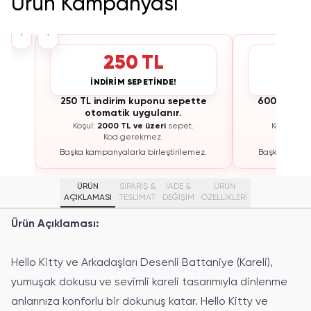
Ürün Kampanyası
›
‹
250 TL
İNDİRİM SEPETİNDE!
İNDİ
te
250 TL indirim kuponu sepette
600 TL ind
otomatik uygulanır.
otoma
Koşul:
2000 TL ve üzeri
sepet.
Koşul:
300
Kod gerekmez.
K
ez.
Başka kampanyalarla birleştirilemez.
Başka kampan
ÜRÜN
SİPARİŞ &
İADE &
ÜRÜN
AÇIKLAMASI
TESLİMAT
DEĞİŞİM
ÖZELLIKLERI
Ürün Açıklaması:
Hello Kitty ve Arkadaşları Desenli Battaniye (Kareli),
yumuşak dokusu ve sevimli kareli tasarımıyla dinlenme
anlarınıza konforlu bir dokunuş katar. Hello Kitty ve