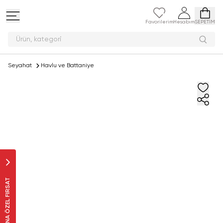
Favorilerim
Hesabım
SEPETİM
Ürün, k
Seyahat
Havlu ve Battaniye
SANA ÖZEL FIRSAT