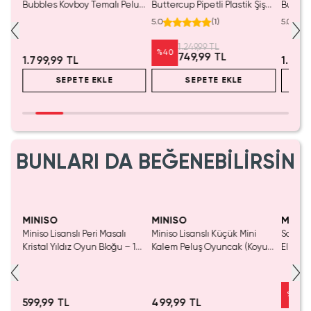
lü
Bubbles Kovboy Temalı Peluş
Buttercup Pipetli Plastik Şişe
Butter
25
Oyuncak – Oturan 30 Cm
1250 ML 34 Cm
Termos
5.0
(
1
)
5.0
1.249,99 TL
%
40
749,99 TL
1.799,99 TL
1.399
SEPETE EKLE
SEPETE EKLE
BUNLARI DA BEĞENEBİLİRSİN
Yaln
Tük
MINISO
MINISO
MINIS
Miniso Lisanslı Peri Masalı
Miniso Lisanslı Küçük Mini
Sanrio 
luş
Kristal Yıldız Oyun Bloğu – 14
Kalem Peluş Oyuncak (Koyu
Elma K
Cm
Pembe) - 17 cm
Çelik P
%
50
599,99 TL
499,99 TL