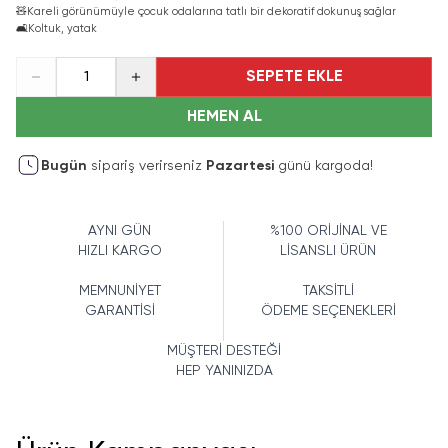
🧸
Kareli görünümüyle çocuk odalarına tatlı bir dekoratif dokunuş sağlar
🛋️
Koltuk, yatak
SEPETE EKLE
1
HEMEN AL
Bugün
sipariş verirseniz
Pazartesi
günü kargoda!
AYNI GÜN
%100 ORİJİNAL VE
HIZLI KARGO
LİSANSLI ÜRÜN
MEMNUNİYET
TAKSİTLİ
GARANTİSİ
ÖDEME SEÇENEKLERİ
MÜŞTERİ DESTEĞİ
HEP YANINIZDA