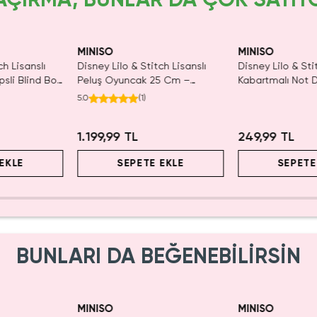
AÇIRMA, BUNLAR DA ÇOK SATIY
yor!
Yalnızca 4 Adet Kaldı.
Yalnızca 2 Adet 
Tükenmeden Satın Al
Tükenmeden Sat
MINISO
MINISO
ch Lisanslı
Disney Lilo & Stitch Lisanslı
Disney Lilo & Sti
ipsli Blind Box
Peluş Oyuncak 25 Cm –
Kabartmalı Not D
Köpekbalığı Kostümlü Tasarım
Efektli Kapak, 80
5.0
(
1
)
Cm)
1.199,99 TL
249,99 TL
EKLE
SEPETE EKLE
SEPETE
BUNLARI DA BEĞENEBİLİRSİN
MINISO
MINISO