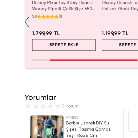
ı Çift Taraflı
Disney Pixar Toy Story Lisanslı
Disney Lisanslı To
Mavi 140 x
Woody Pipetli Çelik Şişe 550
Hafızalı Köpük Bo
ada Konfor
mL – Saplı Tasarım
Seyahat 24 Cm
5.0
(
1
)
1.799,99 TL
1.199,99 TL
EKLE
SEPETE EKLE
SEPETE 
Yorumlar
0 Yorum
MINISO
Barbie Lisanslı DIY Su
Şişesi Taşıma Çantası
Yeşil 16x26 Cm