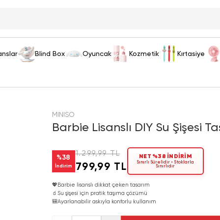
anslar
Blind Box
Oyuncak
Kozmetik
Kırtasiye
MINISO
Barbie Lisanslı DIY Su Şişesi 
1.299,99 TL
NET %38 İNDİRİM
%
38
Sınırlı Sürelidir • Stoklarla
799,99 TL
İndirim
Sınırlıdır
💖
Barbie lisanslı dikkat çeken tasarım
🧃
Su şişesi için pratik taşıma çözümü
🎒
Ayarlanabilir askıyla konforlu kullanım