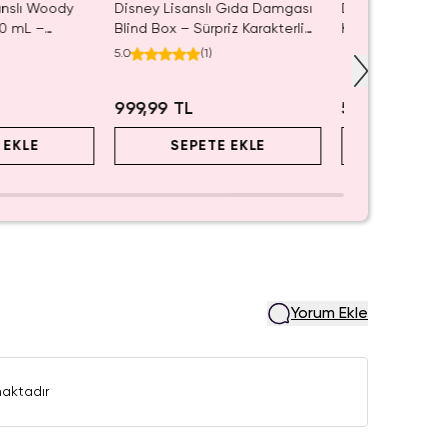
anslı Woody
Disney Lisanslı Gıda Damgası
Disney Lisanslı
0 mL –
Blind Box – Sürpriz Karakterli
Klipsli Figür – M
r Tasarımı
Eğlenceli Sunum
Koleksiyon
5.0
(
1
)
999,99 TL
549,99 TL
 EKLE
SEPETE EKLE
SEPET
Yorum Ekle
aktadır