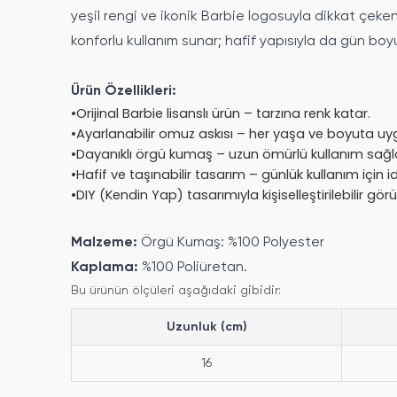
yeşil rengi ve ikonik Barbie logosuyla dikkat çeken 
konforlu kullanım sunar; hafif yapısıyla da gün bo
Ürün Özellikleri:
•
Orijinal Barbie lisanslı ürün – tarzına renk katar.
•
Ayarlanabilir omuz askısı – her yaşa ve boyuta uy
•
Dayanıklı örgü kumaş – uzun ömürlü kullanım sağl
•
Hafif ve taşınabilir tasarım – günlük kullanım için i
•
DIY (Kendin Yap) tasarımıyla kişiselleştirilebilir gö
Malzeme:
Örgü Kumaş: %100 Polyester
Kaplama:
%100 Poliüretan.
Bu ürünün ölçüleri aşağıdaki gibidir:
Uzunluk (cm)
16