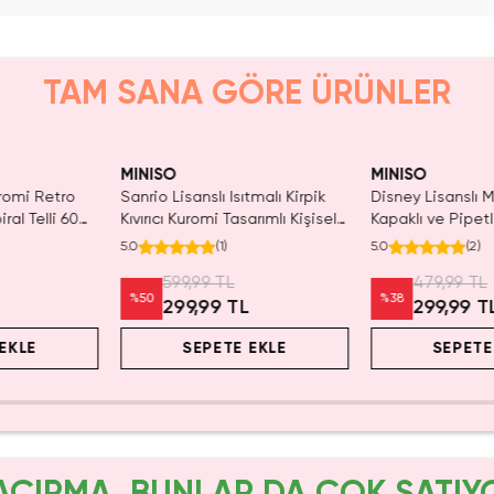
TAM SANA GÖRE ÜRÜNLER
Yalnızca 4 Adet 
Tükenmeden Sat
MINISO
MINISO
uromi Retro
Sanrio Lisanslı Isıtmalı Kirpik
Disney Lisanslı 
ral Telli 60
Kıvırıcı Kuromi Tasarımlı Kişisel
Kapaklı ve Pipet
Bakım 24 cm
Şeffaf ve Dayanık
5.0
(
1
)
5.0
(
2
)
Cm
599,99 TL
479,99 TL
%
50
%
38
299,99 TL
299,99 T
EKLE
SEPETE EKLE
SEPETE