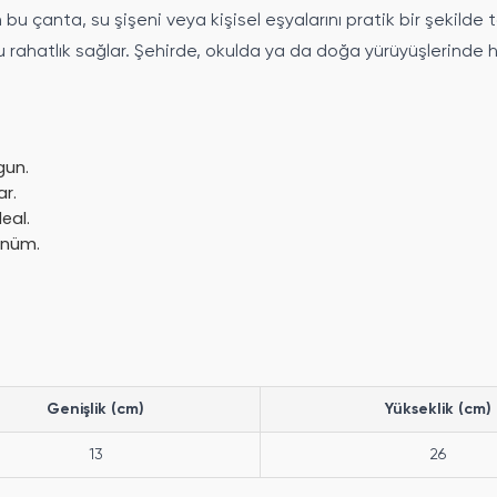
bu çanta, su şişeni veya kişisel eşyalarını pratik bir şekilde 
yu rahatlık sağlar. Şehirde, okulda ya da doğa yürüyüşlerinde 
gun.
ar.
deal.
rünüm.
Genişlik (cm)
Yükseklik (cm)
13
26