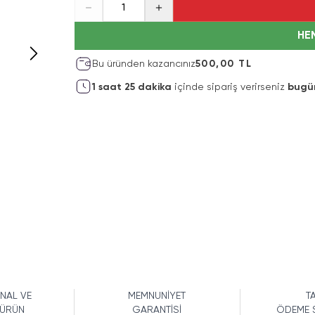
1
HE
Bu üründen kazancınız
500,00 TL
1
saat
25
dakika
içinde sipariş verirseniz
bugü
İNAL VE
MEMNUNİYET
TA
 ÜRÜN
GARANTİSİ
ÖDEME 