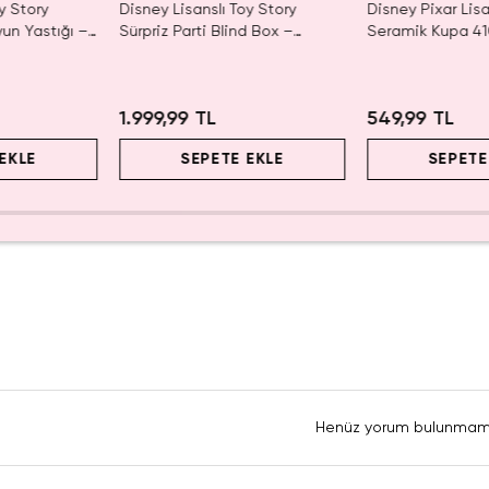
y Story
Disney Lisanslı Toy Story
Disney Pixar Lis
yun Yastığı –
Sürpriz Parti Blind Box –
Seramik Kupa 41
Koleksiyonluk Figür
Eğlenceli Karakte
1.999,99 TL
549,99 TL
EKLE
SEPETE EKLE
SEPETE
Henüz yorum bulunmam