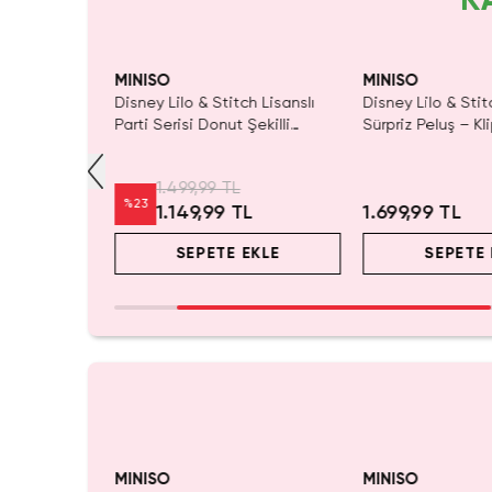
K
Yalnızca 1 Adet Kaldı.
SAKIN KAÇIRMA!
Tükeni
Tükenmeden Satın Al
MINISO
MINISO
h Lisanslı
Disney Lilo & Stitch Lisanslı
Disney Lilo & Stit
Box – Vinil
Parti Serisi Donut Şekilli
Sürpriz Peluş – Kl
 Box
Yumuşak Dekoratif Yastık
Çanta Süsü
1.499,99 TL
%
23
1.149,99 TL
1.699,99 TL
EKLE
SEPETE EKLE
SEPETE 
Tükeniyor!
MINISO
MINISO