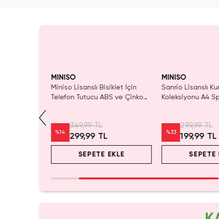
Yalnızca 2 Adet Kaldı.
Tükenmeden Satın Al
MINISO
MINISO
nslı
Miniso Lisanslı Bisiklet İçin
Sanrio Lisanslı K
ambası –
Telefon Tutucu ABS ve Çinko
Koleksiyonu A4 Spi
stü LED
Alaşım Güvenli Bağlantı Sarı
Sayfa Defter
8,5 cm
349,99 TL
299,99 TL
%
14
%
33
299,99 TL
199,99 TL
EKLE
SEPETE EKLE
SEPETE 